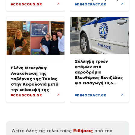
για την Αθήνα, λέει η
↗
↗
COUSCOUS.GR
DIMOCRACY.GR
ΕΛΑΣ
Σύλληψη τριών
ατόμων στο
Ελένη Μενεγάκη:
αεροδρόμιο
Ανακοίνωση της
Ελευθέριος Βενιζέλος
ταβέρνας της Τασίας
για εισαγωγή 18,6
στην Κεφαλονιά μετά
κιλών υδροπονικής
την επίσκεψή της
κάνναβης σε
↗
↗
COUSCOUS.GR
DIMOCRACY.GR
αποσκευές
Ειδήσεις
Δείτε όλες τις τελευταίες
από την