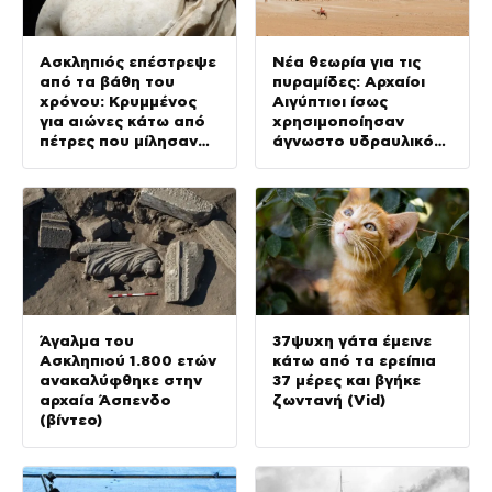
Ασκληπιός επέστρεψε
Νέα θεωρία για τις
από τα βάθη του
πυραμίδες: Αρχαίοι
χρόνου: Κρυμμένος
Αιγύπτιοι ίσως
για αιώνες κάτω από
χρησιμοποίησαν
πέτρες που μίλησαν
άγνωστο υδραυλικό
και πάλι (Vid)
σύστημα 4.500 ετών
Άγαλμα του
37ψυχη γάτα έμεινε
Ασκληπιού 1.800 ετών
κάτω από τα ερείπια
ανακαλύφθηκε στην
37 μέρες και βγήκε
αρχαία Άσπενδο
ζωντανή (Vid)
(βίντεο)