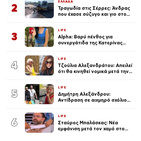
ΕΛΛΑΔΑ
2
Τραγωδία στις Σέρρες: Άνδρας
που έχασε σύζυγο και γιο στο
τροχαίο λέει «Τα έχασα όλα, κάτι
με τράβαγε στην καρδιά μου»
LIFE
3
Alpha: Βαρύ πένθος για
συνεργάτιδα της Κατερίνας
Καινούργιου – «Κουράστηκες
πολύ… Απόψε είσαι στα χέρια
LIFE
του Θεού»
4
Τζούλια Αλεξανδράτου: Απειλεί
ότι θα κινηθεί νομικά μετά την
ανάρτηση της Δημουλίδου
LIFE
5
Δημήτρη Αλεξάνδρου:
Αντίδραση σε αιχμηρό σχόλιο
για την Τούνη με αφορμή το
μεγάλωμα του Πάρη
LIFE
6
Σταύρος Μπαλάσκας: Νέα
εμφάνιση μετά τον χαμό στο
«Πρωινό» (Φωτογραφία)