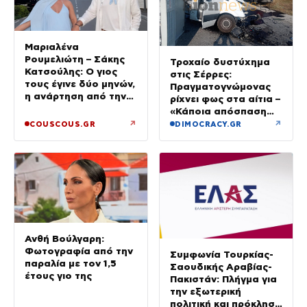
Μαριαλένα
Ρουμελιώτη – Σάκης
Τροχαίο δυστύχημα
Κατσούλης: Ο γιος
στις Σέρρες:
τους έγινε δύο μηνών,
Πραγματογνώμονας
η ανάρτηση από την
ρίχνει φως στα αίτια –
παραλία
«Κάποια απόσπαση
προσοχής, ίσως
↗
↗
COUSCOUS.GR
DIMOCRACY.GR
μίλησε στο κινητό»
Ανθή Βούλγαρη:
Φωτογραφία από την
Συμφωνία Τουρκίας-
παραλία με τον 1,5
Σαουδικής Αραβίας-
έτους γιο της
Πακιστάν: Πλήγμα για
την εξωτερική
πολιτική και πρόκληση