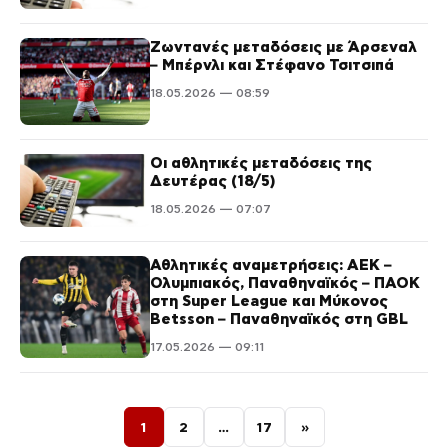
Ζωντανές μεταδόσεις με Άρσεναλ
– Μπέρνλι και Στέφανο Τσιτσιπά
18.05.2026 — 08:59
Οι αθλητικές μεταδόσεις της
Δευτέρας (18/5)
18.05.2026 — 07:07
Αθλητικές αναμετρήσεις: ΑΕΚ –
Ολυμπιακός, Παναθηναϊκός – ΠΑΟΚ
στη Super League και Μύκονος
Betsson – Παναθηναϊκός στη GBL
17.05.2026 — 09:11
Σελιδοποίηση άρθρων
1
2
…
17
»