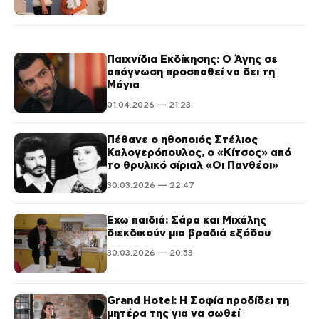
Παιχνίδια Εκδίκησης: Ο Άγης σε
απόγνωση προσπαθεί να δει τη
Μάγια
01.04.2026 — 21:23
Πέθανε ο ηθοποιός Στέλιος
Καλογερόπουλος, ο «Κίτσος» από
το θρυλικό σίριαλ «Οι Πανθέοι»
30.03.2026 — 22:47
Έχω παιδιά: Σάρα και Μιχάλης
διεκδικούν μια βραδιά εξόδου
30.03.2026 — 20:53
Grand Hotel: Η Σοφία προδίδει τη
μητέρα της για να σωθεί