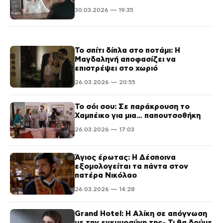
30.03.2026 — 19:35
Το σπίτι δίπλα στο ποτάμι: Η
Μαγδαληνή αποφασίζει να
επιστρέψει στο χωριό
26.03.2026 — 20:55
Το σόι σου: Σε παράκρουση το
Χαμπέικο για μια… παπουτσοθήκη
26.03.2026 — 17:03
Άγιος έρωτας: Η Δέσποινα
εξομολογείται τα πάντα στον
πατέρα Νικόλαο
26.03.2026 — 14:28
Grand Hotel: Η Αλίκη σε απόγνωση
με την εγκυμοσύνη της- Τι θα δούμε