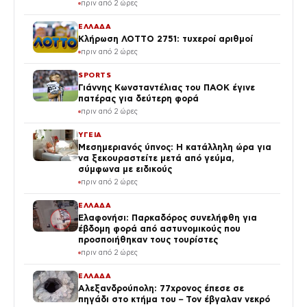
πριν από 2 ώρες
ΕΛΛΑΔΑ
Κλήρωση ΛΟΤΤΟ 2751: τυχεροί αριθμοί
πριν από 2 ώρες
SPORTS
Γιάννης Κωνσταντέλιας του ΠΑΟΚ έγινε
πατέρας για δεύτερη φορά
πριν από 2 ώρες
ΥΓΕΙΑ
Μεσημεριανός ύπνος: Η κατάλληλη ώρα για
να ξεκουραστείτε μετά από γεύμα,
σύμφωνα με ειδικούς
πριν από 2 ώρες
ΕΛΛΑΔΑ
Ελαφονήσι: Παρκαδόρος συνελήφθη για
έβδομη φορά από αστυνομικούς που
προσποιήθηκαν τους τουρίστες
πριν από 2 ώρες
ΕΛΛΑΔΑ
Αλεξανδρούπολη: 77χρονος έπεσε σε
πηγάδι στο κτήμα του – Τον έβγαλαν νεκρό