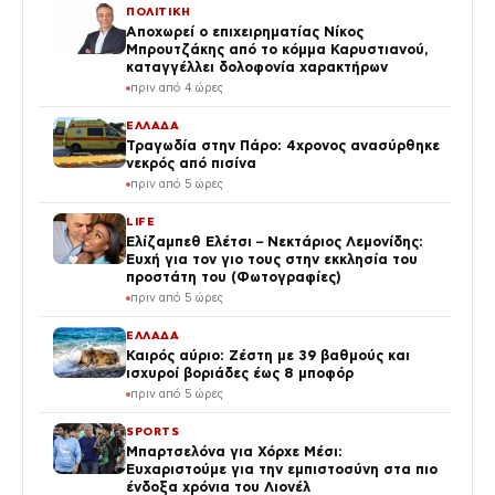
ΠΟΛΙΤΙΚΗ
Αποχωρεί ο επιχειρηματίας Νίκος
Μπρουτζάκης από το κόμμα Καρυστιανού,
καταγγέλλει δολοφονία χαρακτήρων
πριν από 4 ώρες
ΕΛΛΑΔΑ
Τραγωδία στην Πάρο: 4χρονος ανασύρθηκε
νεκρός από πισίνα
πριν από 5 ώρες
LIFE
Ελίζαμπεθ Ελέτσι – Νεκτάριος Λεμονίδης:
Ευχή για τον γιο τους στην εκκλησία του
προστάτη του (Φωτογραφίες)
πριν από 5 ώρες
ΕΛΛΑΔΑ
Καιρός αύριο: Ζέστη με 39 βαθμούς και
ισχυροί βοριάδες έως 8 μποφόρ
πριν από 5 ώρες
SPORTS
Μπαρτσελόνα για Χόρχε Μέσι:
Ευχαριστούμε για την εμπιστοσύνη στα πιο
ένδοξα χρόνια του Λιονέλ