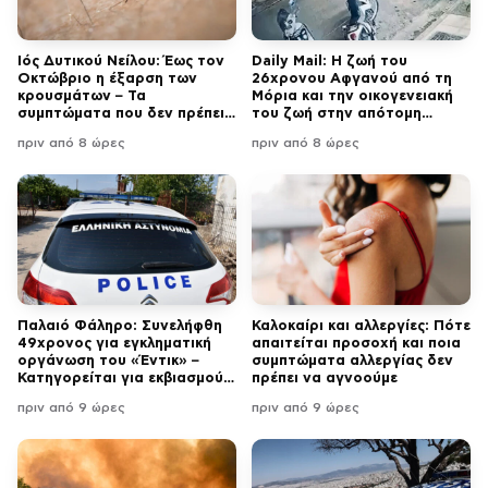
Ιός Δυτικού Νείλου: Έως τον
Daily Mail: Η ζωή του
Οκτώβριο η έξαρση των
26χρονου Αφγανού από τη
κρουσμάτων – Τα
Μόρια και την οικογενειακή
συμπτώματα που δεν πρέπει
του ζωή στην απότομη
να αγνοήσουμε
αλλαγή – «Ξαφνικά φερόταν
πριν από 8 ώρες
πριν από 8 ώρες
σαν εργένης»
Παλαιό Φάληρο: Συνελήφθη
Καλοκαίρι και αλλεργίες: Πότε
49χρονος για εγκληματική
απαιτείται προσοχή και ποια
οργάνωση του «Έντικ» –
συμπτώματα αλλεργίας δεν
Κατηγορείται για εκβιασμούς
πρέπει να αγνοούμε
και ξυλοδαρμούς
πριν από 9 ώρες
πριν από 9 ώρες
επιχειρηματιών