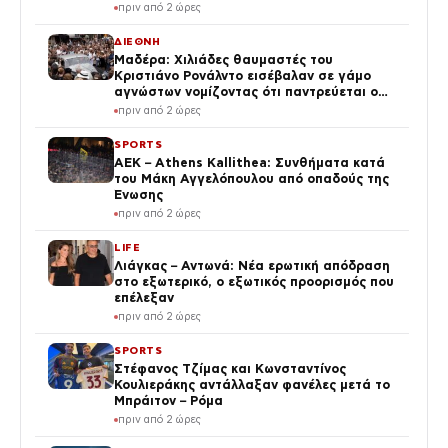
πριν από 2 ώρες
ΔΙΕΘΝΗ
Μαδέρα: Χιλιάδες θαυμαστές του
Κριστιάνο Ρονάλντο εισέβαλαν σε γάμο
αγνώστων νομίζοντας ότι παντρεύεται ο
«CR7»
πριν από 2 ώρες
SPORTS
ΑΕΚ – Athens Kallithea: Συνθήματα κατά
του Μάκη Αγγελόπουλου από οπαδούς της
Ένωσης
πριν από 2 ώρες
LIFE
Λιάγκας – Αντωνά: Νέα ερωτική απόδραση
στο εξωτερικό, ο εξωτικός προορισμός που
επέλεξαν
πριν από 2 ώρες
SPORTS
Στέφανος Τζίμας και Κωνσταντίνος
Κουλιεράκης αντάλλαξαν φανέλες μετά το
Μπράιτον – Ρόμα
πριν από 2 ώρες