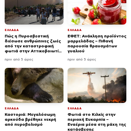
ΕΛΛΑΔΑ
ΕΛΛΑΔΑ
Πώς η Πυροσβεστική
ΕΦΕΤ: Ανάκληση προϊόντος
διέσωσε ανθρώπινες ζωές
μαρμελάδας – Πιθανή
από την καταστροφική
παρουσία θραυσμάτων
φωτιά στην Αττικοβοιωτία
γυαλιού
– Πάνω από 250 άτομα
πριν από 5 ώρες
πριν από 5 ώρες
απομακρύνθηκαν διά
θαλάσσης
ΕΛΛΑΔΑ
ΕΛΛΑΔΑ
Καστοριά: Μεγαλόσωμη
Φωτιά στο Κιλκίς στην
αρκούδα βρέθηκε νεκρή
περιοχή Ευκαρπία –
από πυροβολισμό
Εναέρια μέσα στη μάχη της
κατάσβεσης