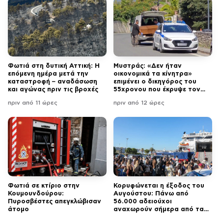
Φωτιά στη δυτική Αττική: Η
Μυστράς: «Δεν ήταν
επόμενη ημέρα μετά την
οικονομικά τα κίνητρα»
καταστροφή – αναδάσωση
επιμένει ο δικηγόρος του
και αγώνας πριν τις βροχές
55χρονου που έκρυψε τον
νεκρό πατέρα του στον
πριν από 11 ώρες
πριν από 12 ώρες
καταψύκτη
Φωτιά σε κτίριο στην
Κορυφώνεται η έξοδος του
Κουμουνδούρου:
Αυγούστου: Πάνω από
Πυροσβέστες απεγκλώβισαν
56.000 αδειούχοι
άτομο
αναχωρούν σήμερα από τα
λιμάνια της Αττικής