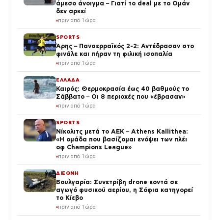
άμεσο άνοιγμα – Γιατί το deal με το Ομάν
δεν αρκεί
πριν από 1 ώρα
SPORTS
Άρης – Πανσερραϊκός 2-2: Αντέδρασαν στο
φινάλε και πήραν τη φιλική ισοπαλία
πριν από 1 ώρα
ΕΛΛΑΔΑ
Καιρός: Θερμοκρασία έως 40 βαθμούς το
Σάββατο – Οι 8 περιοχές που «έβρασαν»
πριν από 1 ώρα
SPORTS
Νίκολιτς μετά το ΑΕΚ – Athens Kallithea:
«Η ομάδα που βασίζομαι ενόψει των πλέι
οφ Champions League»
πριν από 1 ώρα
ΔΙΕΘΝΗ
Βουλγαρία: Συνετρίβη drone κοντά σε
αγωγό φυσικού αερίου, η Σόφια κατηγορεί
το Κίεβο
πριν από 1 ώρα