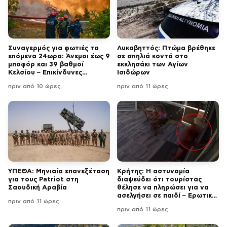
Συναγερμός για φωτιές τα
Λυκαβηττός: Πτώμα βρέθηκε
επόμενα 24ωρα: Άνεμοι έως 9
σε σπηλιά κοντά στο
μποφόρ και 39 βαθμοί
εκκλησάκι των Αγίων
Κελσίου – Επικίνδυνες
Ισιδώρων
περιοχές
πριν από 10 ώρες
πριν από 11 ώρες
ΥΠΕΘΑ: Μηνιαία επανεξέταση
Κρήτης: Η αστυνομία
για τους Patriot στη
διαψεύδει ότι τουρίστας
Σαουδική Αραβία
θέλησε να πληρώσει για να
ασελγήσει σε παιδί – Ερωτική
πριν από 11 ώρες
πρόταση σε ενήλικη
πριν από 11 ώρες
εργαζόμενη