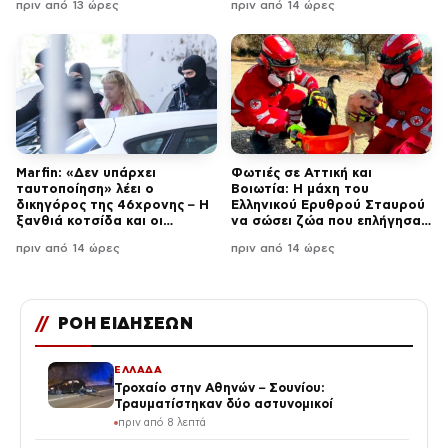
πριν από 13 ώρες
πριν από 14 ώρες
Marfin: «Δεν υπάρχει
Φωτιές σε Αττική και
ταυτοποίηση» λέει ο
Βοιωτία: Η μάχη του
δικηγόρος της 46χρονης – Η
Ελληνικού Ερυθρού Σταυρού
ξανθιά κοτσίδα και οι
να σώσει ζώα που επλήγησαν
φωτογραφίες διακοπών
στα μέτωπα
πριν από 14 ώρες
πριν από 14 ώρες
//
ΡΟΗ ΕΙΔΗΣΕΩΝ
ΕΛΛΑΔΑ
Τροχαίο στην Αθηνών – Σουνίου:
Τραυματίστηκαν δύο αστυνομικοί
πριν από 8 λεπτά