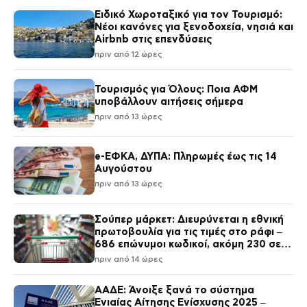
Ειδικό Χωροταξικό για τον Τουρισμό:
Νέοι κανόνες για ξενοδοχεία, νησιά και
Airbnb στις επενδύσεις
πριν από 12 ώρες
Τουρισμός για Όλους: Ποια ΑΦΜ
υποβάλλουν αιτήσεις σήμερα
πριν από 13 ώρες
e-ΕΦΚΑ, ΔΥΠΑ: Πληρωμές έως τις 14
Αυγούστου
πριν από 13 ώρες
Σούπερ μάρκετ: Διευρύνεται η εθνική
πρωτοβουλία για τις τιμές στο ράφι –
686 επώνυμοι κωδικοί, ακόμη 230 σε
σχολικά και προϊόντα ιδιωτικής
πριν από 14 ώρες
ετικέτας
ΑΑΔΕ: Άνοιξε ξανά το σύστημα
Ενιαίας Αίτησης Ενίσχυσης 2025 –