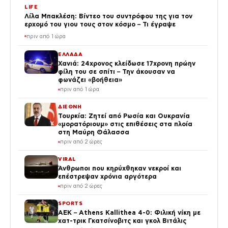
LIFE
Λίλα Μπακλέση: Βίντεο του συντρόφου της για τον
ερχομό του γιου τους στον κόσμο – Τι έγραψε
πριν από 1 ώρα
ΕΛΛΑΔΑ
Χανιά: 24χρονος κλείδωσε 17χρονη πρώην
φίλη του σε σπίτι – Την άκουσαν να
φωνάζει «βοήθεια»
πριν από 1 ώρα
ΔΙΕΘΝΗ
Τουρκία: Ζητεί από Ρωσία και Ουκρανία
«μορατόριουμ» στις επιθέσεις στα πλοία
στη Μαύρη Θάλασσα
πριν από 2 ώρες
VIRAL
Άνθρωποι που κηρύχθηκαν νεκροί και
επέστρεψαν χρόνια αργότερα
πριν από 2 ώρες
SPORTS
ΑΕΚ – Athens Kallithea 4-0: Φιλική νίκη με
χατ-τρικ Γκατσίνοβιτς και γκολ Βιτάλις