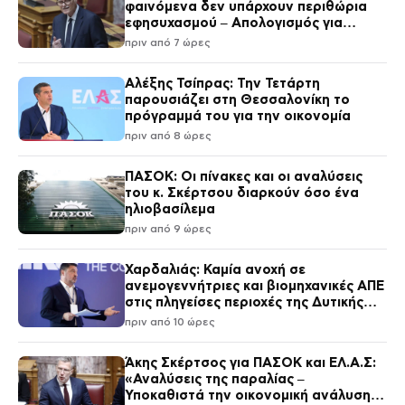
φαινόμενα δεν υπάρχουν περιθώρια
εφησυχασμού – Απολογισμός για
Κρήτη και Αττικοβοιωτία
πριν από 7 ώρες
Αλέξης Τσίπρας: Την Τετάρτη
παρουσιάζει στη Θεσσαλονίκη το
πρόγραμμά του για την οικονομία
πριν από 8 ώρες
ΠΑΣΟΚ: Οι πίνακες και οι αναλύσεις
του κ. Σκέρτσου διαρκούν όσο ένα
ηλιοβασίλεμα
πριν από 9 ώρες
Χαρδαλιάς: Καμία ανοχή σε
ανεμογεννήτριες και βιομηχανικές ΑΠΕ
στις πληγείσες περιοχές της Δυτικής
Αττικής
πριν από 10 ώρες
Άκης Σκέρτσος για ΠΑΣΟΚ και ΕΛ.Α.Σ:
«Αναλύσεις της παραλίας –
Υποκαθιστά την οικονομική ανάλυση