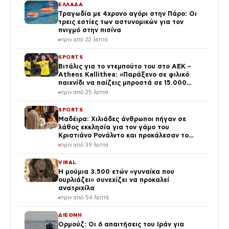
ΕΛΛΑΔΑ
Τραγωδία με 4χρονο αγόρι στην Πάρο: Οι
τρεις εστίες των αστυνομικών για τον
πνιγμό στην πισίνα
πριν από 22 λεπτά
SPORTS
Βιτάλις για το ντεμπούτο του στο ΑΕΚ –
Athens Kallithea: «Παράξενο σε φιλικό
παιχνίδι να παίζεις μπροστά σε 15.000
οπαδούς»
πριν από 25 λεπτά
SPORTS
Μαδέιρα: Χιλιάδες άνθρωποι πήγαν σε
λάθος εκκλησία για τον γάμο του
Κριστιάνο Ρονάλντο και προκάλεσαν το
γέλιο στον Πορτογάλο
πριν από 39 λεπτά
VIRAL
Η μούμια 3.500 ετών «γυναίκα που
ουρλιάζει» συνεχίζει να προκαλεί
ανατριχίλα
πριν από 54 λεπτά
ΔΙΕΘΝΗ
Ορμούζ: Οι 6 απαιτήσεις του Ιράν για