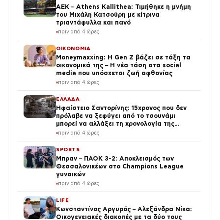
ΑΕΚ – Athens Kallithea: Τιμήθηκε η μνήμη
του Μιχάλη Κατσούρη με κίτρινα
τριαντάφυλλα και πανό
πριν από 4 ώρες
ΟΙΚΟΝΟΜΙΑ
Moneymaxxing: Η Gen Z βάζει σε τάξη τα
οικονομικά της – Η νέα τάση στα social
media που υπόσχεται ζωή αφθονίας
πριν από 4 ώρες
ΕΛΛΑΔΑ
Ηφαίστειο Σαντορίνης: 15χρονος που δεν
πρόλαβε να ξεφύγει από το τσουνάμι
μπορεί να αλλάξει τη χρονολογία της
προϊστορικής έκρηξης
πριν από 4 ώρες
SPORTS
Μπραν – ΠΑΟΚ 3-2: Αποκλεισμός των
Θεσσαλονικέων στο Champions League
γυναικών
πριν από 4 ώρες
LIFE
Κωνσταντίνος Αργυρός – Αλεξάνδρα Νίκα:
Οικογενειακές διακοπές με τα δύο τους