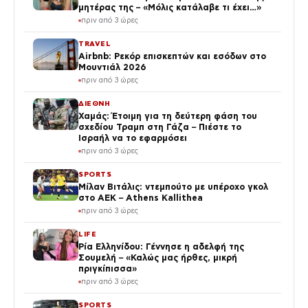
μητέρας της – «Μόλις κατάλαβε τι έχει…»
πριν από 3 ώρες
TRAVEL
Airbnb: Ρεκόρ επισκεπτών και εσόδων στο
Μουντιάλ 2026
πριν από 3 ώρες
ΔΙΕΘΝΗ
Χαμάς: Έτοιμη για τη δεύτερη φάση του
σχεδίου Τραμπ στη Γάζα – Πιέστε το
Ισραήλ να το εφαρμόσει
πριν από 3 ώρες
SPORTS
Μίλαν Βιτάλις: ντεμπούτο με υπέροχο γκολ
στο ΑΕΚ – Athens Kallithea
πριν από 3 ώρες
LIFE
Ρία Ελληνίδου: Γέννησε η αδελφή της
Σουμελή – «Καλώς μας ήρθες, μικρή
πριγκίπισσα»
πριν από 3 ώρες
SPORTS