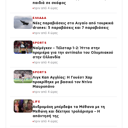
παιδιά σε σκάφος
πριν από 4 ώρες
ΕΛΛΑΔΑ
Νέες παραβιάσεις στο Αιγαίο από τουρκικά
drones: 5 παραβάσεις και 7 παραβιάσεις
πριν από 4 ώρες
SPORTS
Ναϊμέγκεν – Τέλσταρ 1-2: Ήττα στην
πρεμιέρα για την αντίπαλο του Ολυμπιακού
στην Ολλανδία
πριν από 4 ώρες
SPORTS
Λιγκ Καπ Αγγλίας: Η Γουέστ Χαμ
προκρίθηκε με βασικό τον Ντίνο
Μαυροπάνο
πριν από 4 ώρες
LIFE
Ανδρομάχη μπέρδεψε τα Μέθανα με τη
Μεθώνη και δέχτηκε τρολάρισμα – Η
απάντησή της
πριν από 4 ώρες