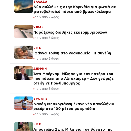
ΕΛΛΑΔΑ
Δύο συλλήψεις στην Κορινθία για φωτιά σε
φωτοβολταϊκό πάρκο από βραχυκύκλωμα
πριν από 2 ώρες
VIRAL
Παράξενες διαθήκες εκατομμυριούχων
πριν από 3 ώρες
LIFE
Ιωάννα Τούνη στο νοσοκομείο: Τι συνέβη
πριν από 3 ώρες
ΔΙΕΘΝΗ
Άντι Μπέρναμ: Μίλησε για τον πατέρα του
που πάσχει από Αλτσχάιμερ – Δεν γνώριζε
ότι έγινε Πρωθυπουργός
πριν από 3 ώρες
SPORTS
Δανάη Μπακογιάννη έκανε νέο πανελλήνιο
ρεκόρ στα 100 μέτρα με εμπόδια
πριν από 3 ώρες
LIFE
Αποστολία Ζώη: Μιλά για τον θάνατο της