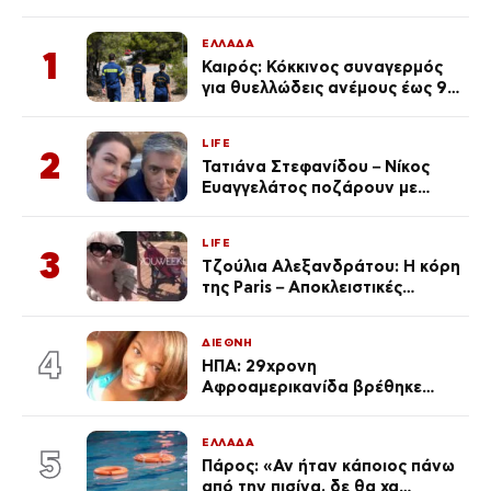
ΕΛΛΑΔΑ
1
Καιρός: Κόκκινος συναγερμός
για θυελλώδεις ανέμους έως 9
μποφόρ – Οι περιοχές που
ανησυχούν τους ειδικούς
LIFE
2
Τατιάνα Στεφανίδου – Νίκος
Ευαγγελάτος ποζάρουν με
μαγιό σε παραλία στην
Κεφαλονιά
LIFE
3
Τζούλια Αλεξανδράτου: Η κόρη
της Paris – Αποκλειστικές
φωτογραφίες
ΔΙΕΘΝΗ
4
ΗΠΑ: 29χρονη
Αφροαμερικανίδα βρέθηκε
απαγχονισμένη σε δέντρο στον
Μισισιπή
ΕΛΛΑΔΑ
5
Πάρος: «Αν ήταν κάποιος πάνω
από την πισίνα, δε θα χα