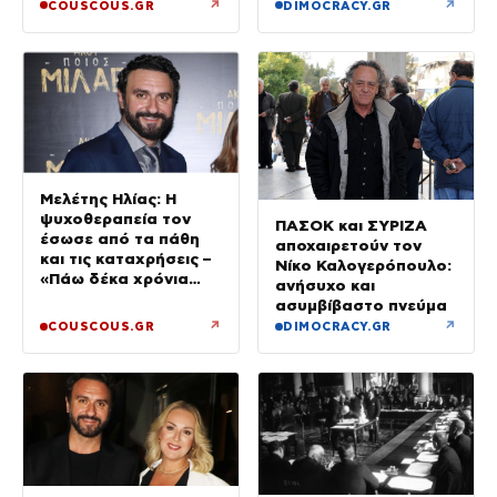
↗
↗
COUSCOUS.GR
DIMOCRACY.GR
Μελέτης Ηλίας: Η
ψυχοθεραπεία τον
ΠΑΣΟΚ και ΣΥΡΙΖΑ
έσωσε από τα πάθη
αποχαιρετούν τον
και τις καταχρήσεις –
Νίκο Καλογερόπουλο:
«Πάω δέκα χρόνια
ανήσυχο και
στον ψυχαναλυτή»
ασυμβίβαστο πνεύμα
↗
↗
COUSCOUS.GR
DIMOCRACY.GR