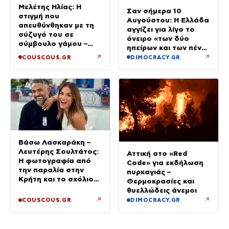
Μελέτης Ηλίας: Η
Σαν σήμερα 10
στιγμή που
Αυγούστου: Η Ελλάδα
απευθύνθηκαν με τη
αγγίζει για λίγο το
σύζυγό του σε
όνειρο «των δύο
σύμβουλο γάμου –
ηπείρων και των πέντε
«Για εμάς το κομβικό
θαλασσών»
↗
↗
COUSCOUS.GR
DIMOCRACY.GR
σημείο ήταν όταν
γεννήθηκε ο γιος μας»
Βάσω Λασκαράκη –
Λευτέρης Σουλτάτος:
Αττική στο «Red
Η φωτογραφία από
Code» για εκδήλωση
την παραλία στην
πυρκαγιάς –
Κρήτη και το σχόλιο
Θερμοκρασίες και
για την αλλαγή στην
θυελλώδεις άνεμοι
εμφάνισή του
↗
↗
COUSCOUS.GR
DIMOCRACY.GR