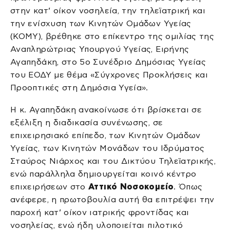
στην κατ’ οίκον νοσηλεία, την τηλεϊατρική και
την ενίσχυση των Κινητών Ομάδων Υγείας
(ΚΟΜΥ), βρέθηκε στο επίκεντρο της ομιλίας της
Αναπληρώτριας Υπουργού Υγείας, Ειρήνης
Αγαπηδάκη, στο 5ο Συνέδριο Δημόσιας Υγείας
του ΕΟΔΥ με θέμα «Σύγχρονες Προκλήσεις και
Προοπτικές στη Δημόσια Υγεία».
Η κ. Αγαπηδάκη ανακοίνωσε ότι βρίσκεται σε
εξέλιξη η διαδικασία συνένωσης, σε
επιχειρησιακό επίπεδο, των Κινητών Ομάδων
Υγείας, των Κινητών Μονάδων του Ιδρύματος
Σταύρος Νιάρχος και του Δικτύου Τηλεϊατρικής,
ενώ παράλληλα δημιουργείται κοινό κέντρο
επιχειρήσεων στο
Αττικό Νοσοκομείο
. Όπως
ανέφερε, η πρωτοβουλία αυτή θα επιτρέψει την
παροχή κατ’ οίκον ιατρικής φροντίδας και
νοσηλείας, ενώ ήδη υλοποιείται πιλοτικό