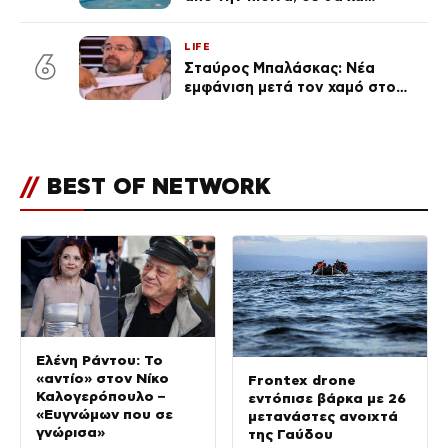
θρηνήσει το παιδί μου» – Η
σπαρακτική περιγραφή του
LIFE
πατέρα και τα κενά στους
6
Σταύρος Μπαλάσκας: Νέα
ισχυρισμούς του ιδιοκτήτη του
εμφάνιση μετά τον χαμό στο
beach bar
«Πρωινό» (Φωτογραφία)
//
BEST OF NETWORK
Ελένη Ράντου: Το
«αντίο» στον Νίκο
Frontex drone
Καλογερόπουλο –
εντόπισε βάρκα με 26
«Ευγνώμων που σε
μετανάστες ανοιχτά
γνώρισα»
της Γαύδου