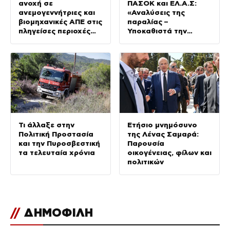
ανοχή σε
ΠΑΣΟΚ και ΕΛ.Α.Σ:
ανεμογεννήτριες και
«Αναλύσεις της
βιομηχανικές ΑΠΕ στις
παραλίας –
πληγείσες περιοχές
Υποκαθιστά την
της Δυτικής Αττικής
οικονομική ανάλυση
με πολιτική
προπαγάνδα»
Τι άλλαξε στην
Ετήσιο μνημόσυνο
Πολιτική Προστασία
της Λένας Σαμαρά:
και την Πυροσβεστική
Παρουσία
τα τελευταία χρόνια
οικογένειας, φίλων και
πολιτικών
//
ΔΗΜΟΦΙΛΗ