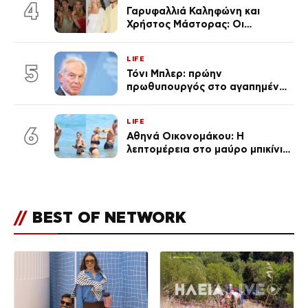
4
Γαρυφαλλιά Καληφώνη και
Χρήστος Μάστορας: Οι
χωριστές διακοπές και η
επέτειος που φέτος πέρασε
LIFE
απαρατήρητη
5
Τόνι Μπλερ: πρώην
πρωθυπουργός στο αγαπημένο
του Πόρτο Χέλι
LIFE
6
Αθηνά Οικονομάκου: Η
λεπτομέρεια στο μαύρο μπικίνι
της που απογείωσε την
εμφάνισή της στη Μύκονο
(φωτογραφίες)
//
BEST OF NETWORK