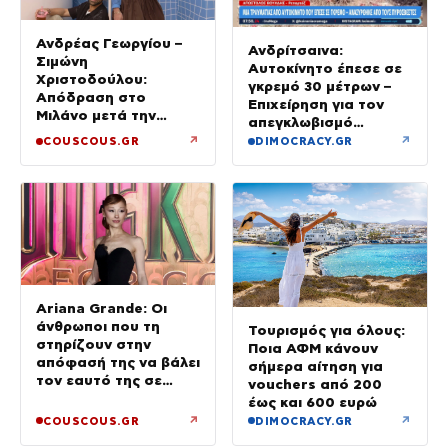
Ανδρέας Γεωργίου –
Ανδρίτσαινα:
Σιμώνη
Αυτοκίνητο έπεσε σε
Χριστοδούλου:
γκρεμό 30 μέτρων –
Απόδραση στο
Επιχείρηση για τον
Μιλάνο μετά την
απεγκλωβισμό
Ίμπιζα
32χρονης
↗
↗
COUSCOUS.GR
DIMOCRACY.GR
Ariana Grande: Οι
άνθρωποι που τη
Τουρισμός για όλους:
στηρίζουν στην
Ποια ΑΦΜ κάνουν
απόφασή της να βάλει
σήμερα αίτηση για
τον εαυτό της σε
vouchers από 200
προτεραιότητα
έως και 600 ευρώ
↗
↗
COUSCOUS.GR
DIMOCRACY.GR