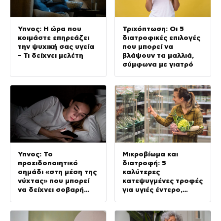
Ύπνος: Η ώρα που
Τριχόπτωση: Οι 5
κοιμάστε επηρεάζει
διατροφικές επιλογές
την ψυχική σας υγεία
που μπορεί να
– Τι δείχνει μελέτη
βλάψουν τα μαλλιά,
σύμφωνα με γιατρό
Ύπνος: Το
Μικροβίωμα και
προειδοποιητικό
διατροφή: 5
σημάδι «στη μέση της
καλύτερες
νύχτας» που μπορεί
κατεψυγμένες τροφές
να δείχνει σοβαρή
για υγιές έντερο,
πάθηση, σύμφωνα με
σύμφωνα με ειδικούς
γιατρό