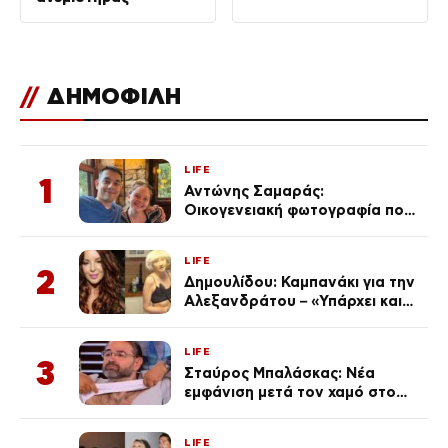
//
ΔΗΜΟΦΙΛΗ
LIFE
1
Αντώνης Σαμαράς:
Οικογενειακή φωτογραφία που
ανάρτησε ο γιος του λίγο πριν
από την επέτειο θανάτου της
LIFE
Λένας
2
Δημουλίδου: Καμπανάκι για την
Αλεξανδράτου – «Υπάρχει και
ένα μικρό παιδί πίσω που
χρειάζεται τη μάνα του»
LIFE
3
Σταύρος Μπαλάσκας: Νέα
εμφάνιση μετά τον χαμό στο
«Πρωινό» (Φωτογραφία)
LIFE