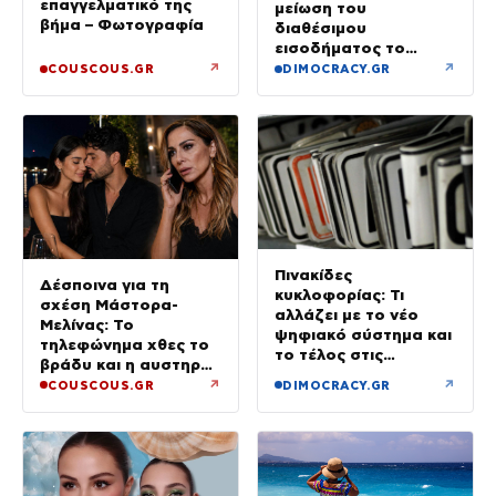
επαγγελματικό της
μείωση του
βήμα – Φωτογραφία
διαθέσιμου
εισοδήματος το
πρώτο τρίμηνο του
↗
↗
COUSCOUS.GR
DIMOCRACY.GR
2026
Πινακίδες
Δέσποινα για τη
κυκλοφορίας: Τι
σχέση Μάστορα-
αλλάζει με το νέο
Μελίνας: Το
ψηφιακό σύστημα και
τηλεφώνημα χθες το
το τέλος στις
βράδυ και η αυστηρή
καθυστερήσεις
προειδοποίηση
↗
↗
COUSCOUS.GR
DIMOCRACY.GR