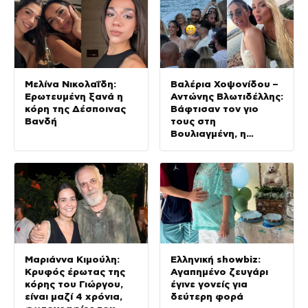
Μελίνα Νικολαΐδη:
Βαλέρια Χοψονίδου –
Ερωτευμένη ξανά η
Αντώνης Βλωτιδέλλης:
κόρη της Δέσποινας
Βάφτισαν τον γιο
Βανδή
τους στη
Βουλιαγμένη, η
εμφάνιση της
Ολυμπίας και οι
καλεσμένοι
Μαριάννα Κιμούλη:
Ελληνική showbiz:
Κρυφός έρωτας της
Αγαπημένο ζευγάρι
κόρης του Γιώργου,
έγινε γονείς για
είναι μαζί 4 χρόνια,
δεύτερη φορά