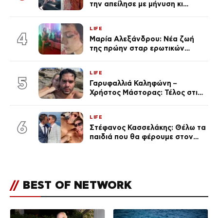
την απείλησε με μήνυση κι
εκείνη απαντά – «Δεν σε
αναγνώρισα, όταν κατάλαβα
LIFE
ποια είσαι σοκαρίστικα»
4
Μαρία Αλεξάνδρου: Νέα ζωή
της πρώην σταρ ερωτικών
ταινιών, μητέρα ενός παιδιού με
σύντροφο επιχειρηματία
LIFE
(Φωτογραφίες)
5
Γαρυφαλλιά Καληφώνη –
Χρήστος Μάστορας: Τέλος στις
φήμες χωρισμού, όλη η αλήθεια
για τη σχέση τους
LIFE
6
Στέφανος Κασσελάκης: Θέλω τα
παιδιά που θα φέρουμε στον
κόσμο να… – Αποκάλυψη για την
οικογένεια με τον Τάιλερ
//
BEST OF NETWORK