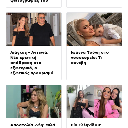
φωτογραφίες του
Λιάγκας – Αντωνά:
Ιωάννα Τούνη στο
Νέα ερωτική
νοσοκομείο: Τι
απόδραση στο
συνέβη
εξωτερικό, ο
εξωτικός προορισμός
που επέλεξαν
Αποστολία Ζώη: Μιλά
Ρία Ελληνίδου: