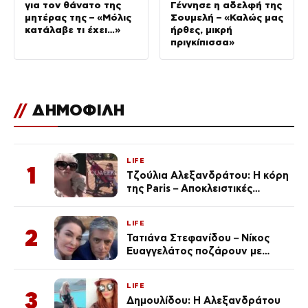
για τον θάνατο της
Γέννησε η αδελφή της
μητέρας της – «Μόλις
Σουμελή – «Καλώς μας
κατάλαβε τι έχει…»
ήρθες, μικρή
πριγκίπισσα»
//
ΔΗΜΟΦΙΛΗ
LIFE
1
Τζούλια Αλεξανδράτου: Η κόρη
της Paris – Αποκλειστικές
φωτογραφίες
LIFE
2
Τατιάνα Στεφανίδου – Νίκος
Ευαγγελάτος ποζάρουν με
μαγιό σε παραλία στην
Κεφαλονιά
LIFE
3
Δημουλίδου: Η Αλεξανδράτου