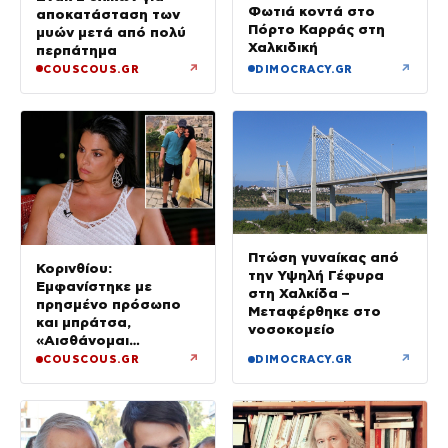
Φωτιά κοντά στο
αποκατάσταση των
Πόρτο Καρράς στη
μυών μετά από πολύ
Χαλκιδική
περπάτημα
↗
↗
COUSCOUS.GR
DIMOCRACY.GR
Πτώση γυναίκας από
Κορινθίου:
την Υψηλή Γέφυρα
Εμφανίστηκε με
στη Χαλκίδα –
πρησμένο πρόσωπο
Μεταφέρθηκε στο
και μπράτσα,
νοσοκομείο
«Αισθάνομαι
μπουχτισμένη»
↗
↗
COUSCOUS.GR
DIMOCRACY.GR
(βίντεο)