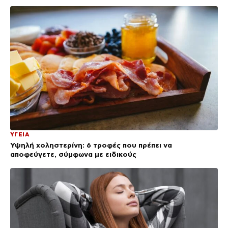
ΥΓΕΙΑ
Υψηλή χοληστερίνη: 6 τροφές που πρέπει να
αποφεύγετε, σύμφωνα με ειδικούς