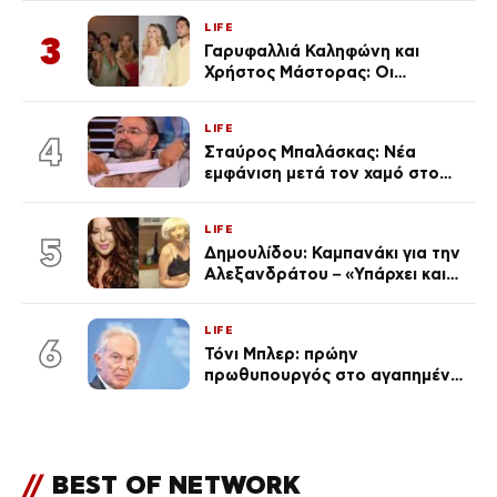
(Φωτογραφίες)
LIFE
3
Γαρυφαλλιά Καληφώνη και
Χρήστος Μάστορας: Οι
χωριστές διακοπές και η
επέτειος που φέτος πέρασε
LIFE
απαρατήρητη
4
Σταύρος Μπαλάσκας: Νέα
εμφάνιση μετά τον χαμό στο
«Πρωινό» (Φωτογραφία)
LIFE
5
Δημουλίδου: Καμπανάκι για την
Αλεξανδράτου – «Υπάρχει και
ένα μικρό παιδί πίσω που
χρειάζεται τη μάνα του»
LIFE
6
Τόνι Μπλερ: πρώην
πρωθυπουργός στο αγαπημένο
του Πόρτο Χέλι
//
BEST OF NETWORK