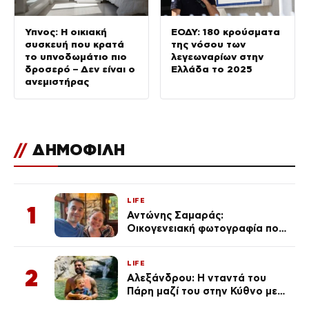
Ύπνος: Η οικιακή
ΕΟΔΥ: 180 κρούσματα
συσκευή που κρατά
της νόσου των
το υπνοδωμάτιο πιο
λεγεωναρίων στην
δροσερό – Δεν είναι ο
Ελλάδα το 2025
ανεμιστήρας
//
ΔΗΜΟΦΙΛΗ
LIFE
1
Αντώνης Σαμαράς:
Οικογενειακή φωτογραφία που
ανάρτησε ο γιος του λίγο πριν
από την επέτειο θανάτου της
LIFE
Λένας
2
Αλεξάνδρου: Η νταντά του
Πάρη μαζί του στην Κύθνο με
τον μικρό και την Ελληνίδου