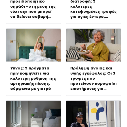
προειδοποιητικό
διατροφή: 5
σημάδι «στη μέση της
καλύτερες
νύχτας» που μπορεί
κατεψυγμένες τροφές
να δείχνει σοβαρή
για υγιές έντερο,
πάθηση, σύμφωνα με
σύμφωνα με ειδικούς
γιατρό
Ύπνος: 5 πράγματα
Πρόληψη άνοιας και
πριν κοιμηθείτε για
υγιής εγκέφαλος: Οι 3
καλύτερη ρύθμιση της
τροφές που
αρτηριακής πίεσης,
προτείνουν κορυφαίοι
σύμφωνα με γιατρό
επιστήμονες για
καλύτερη διάθεση