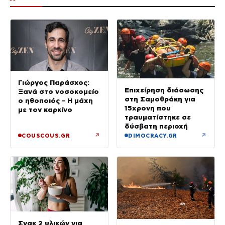
Γιώργος Παράσχος:
Επιχείρηση διάσωσης
Ξανά στο νοσοκομείο
στη Σαμοθράκη για
ο ηθοποιός – Η μάχη
15χρονη που
με τον καρκίνο
τραυματίστηκε σε
δύσβατη περιοχή
↗
↗
COUSCOUS.GR
DIMOCRACY.GR
Σνακ 2 υλικών για