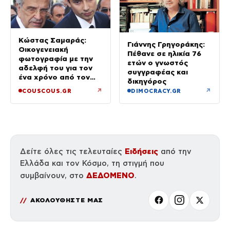
Κώστας Σαμαράς:
Γιάννης Γρηγοράκης:
Οικογενειακή
Πέθανε σε ηλικία 76
φωτογραφία με την
ετών ο γνωστός
αδελφή του για τον
συγγραφέας και
ένα χρόνο από τον
δικηγόρος
θάνατό της
↗
↗
COUSCOUS.GR
DIMOCRACY.GR
Ειδήσεις
Δείτε όλες τις τελευταίες
από την
Ελλάδα και τον Κόσμο, τη στιγμή που
ΔΕΔΟΜΕΝΟ
συμβαίνουν, στο
.
ΑΚΟΛΟΥΘΗΣΤΕ ΜΑΣ