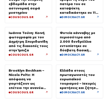
εβδομάδα στην
πατέρα του σε
αστυνομική σειρά
καταψύκτη
μυστηρίου
καταδικάστηκε σε 11
μήνες με αναστολή
↗
↗
COUSCOUS.GR
DIMOCRACY.GR
Ιωάννα Τούνη: Κοινή
Φυτεία κάνναβης με
φωτογραφία με τον
περισσότερα από
Δημήτρη Σπυριδωνίδη
2.000 δενδρύλλια
από τις διακοπές τους
εντοπίστηκε σε
στην Ίμπιζα
δύσβατη δασική
περιοχή στη Φθιώτιδα
↗
↗
COUSCOUS.GR
DIMOCRACY.GR
Brooklyn Beckham –
Ελλάδα στους
Nicola Peltz: Η
πρωταγωνιστές του
απόφαση να
ευρωπαϊκού
γιορτάζουν ως
τουρισμού – Ισχυρές
επέτειο την ανανέωση
κρατήσεις και ζήτηση
των όρκων τους –
πέρα από το
↗
↗
COUSCOUS.GR
DIMOCRACY.GR
«Είχε καταλήξει να
καλοκαίρι
κλαίει»