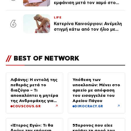
εμφάνιση μετά τον χαμό στο
«Πρωινό» (Φωτογραφία)
LIFE
6
Κατερίνα Καινούργιου: Ανέμελη
στιγμή κάτω από τον ήλιο με
τους followers της
(φωτογραφία)
//
BEST OF NETWORK
Λιβάνης: Η εντολή της
Υπόθεση των
πεθεράς μετά το
υποκλοπών: Μένει στο
διαζύγιο – Τι
αρχείο με απόφαση
αποκαλύπτει η μητέρα
του εισαγγελέα του
της Ανδρομάχης για
Αρείου Πάγου
το 2 ετών μωρό τους
↗
↗
COUSCOUS.GR
DIMOCRACY.GR
«Έτερος Εγώ»: Τι θα
55χρονος που είχε
δούμε την επόμενη
κρύψει τη σορό του