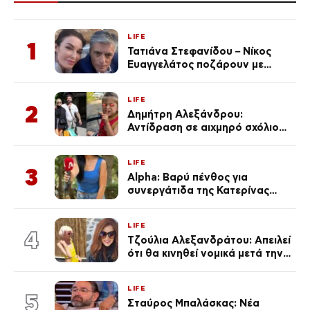
LIFE
1
Τατιάνα Στεφανίδου – Νίκος
Ευαγγελάτος ποζάρουν με
μαγιό σε παραλία στην
Κεφαλονιά
LIFE
2
Δημήτρη Αλεξάνδρου:
Αντίδραση σε αιχμηρό σχόλιο
για την Τούνη με αφορμή το
μεγάλωμα του Πάρη
LIFE
3
Alpha: Βαρύ πένθος για
συνεργάτιδα της Κατερίνας
Καινούργιου – «Κουράστηκες
πολύ… Απόψε είσαι στα χέρια
LIFE
του Θεού»
4
Τζούλια Αλεξανδράτου: Απειλεί
ότι θα κινηθεί νομικά μετά την
ανάρτηση της Δημουλίδου
LIFE
5
Σταύρος Μπαλάσκας: Νέα