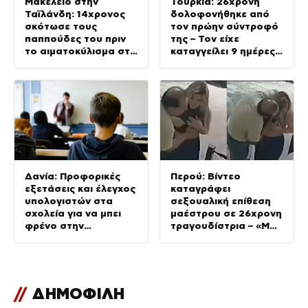
Μακελειό στην
Τουρκία: 26χρονη
Ταϊλάνδη: 14χρονος
δολοφονήθηκε από
σκότωσε τους
τον πρώην σύντροφό
παππούδες του πριν
της – Τον είχε
το αιματοκύλισμα στο
καταγγείλει 9 ημέρες
σχολείο
πριν για απειλές
εναντίον της
Δανία: Προφορικές
Περού: Βίντεο
εξετάσεις και έλεγχος
καταγράφει
υπολογιστών στα
σεξουαλική επίθεση
σχολεία για να μπει
μαέστρου σε 26χρονη
φρένο στην
τραγουδίστρια – «Μου
αντιγραφή με Τεχνητή
έλεγαν πως θα το
Νοημοσύνη
ξεπεράσω»
//
ΔΗΜΟΦΙΛΗ