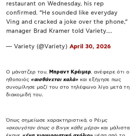
restaurant on Wednesday, his rep
confirmed. “He sounded like everyday
Ving and cracked a joke over the phone,”
manager Brad Kramer told Variety.…
— Variety (@Variety)
April 30, 2026
Ο μάνατζερ του,
Μπραντ Κρέιμερ
, ανέφερε ότι ο
ηθοποιός
«αισθάνεται καλά»
και εξήγησε πως
συνομίλησε μαζί του στο τηλέφωνο λίγο μετά τη
διακομιδή του.
Όπως σημείωσε χαρακτηριστικά, ο Ρέιμς
«ακουγόταν όπως ο Βινγκ κάθε μέρα»
και μάλιστα
έκανε
«ένα χιουμοριστικό σχόλιο»
μέσα από το