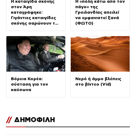
Η καταιγίδα σκόνης
Η «πόλη κάτω από τον
στον Άρη
πάγο» της
καταγράφηκε:
Γροιλανδίας απειλεί
Γιγάντιες καταιγίδες
να εμφανιστεί ξανά
σκόνης σαρώνουν τον
(ΦΩΤΟ)
Κόκκινο Πλανήτη (Vid)
Βόρεια Κορέα:
Νερό ή άμμο βλέπεις
σύσταση για τον
στο βίντεο (Vid)
καύσωνα
//
ΔΗΜΟΦΙΛΗ