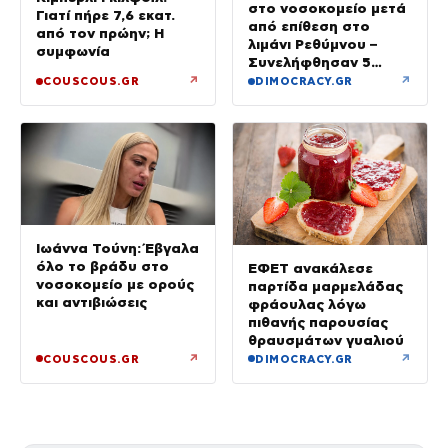
στο νοσοκομείο μετά
Γιατί πήρε 7,6 εκατ.
από επίθεση στο
από τον πρώην; Η
λιμάνι Ρεθύμνου –
συμφωνία
Συνελήφθησαν 5
άτομα
↗
↗
COUSCOUS.GR
DIMOCRACY.GR
Ιωάννα Τούνη: Έβγαλα
όλο το βράδυ στο
ΕΦΕΤ ανακάλεσε
νοσοκομείο με ορούς
παρτίδα μαρμελάδας
και αντιβιώσεις
φράουλας λόγω
πιθανής παρουσίας
θραυσμάτων γυαλιού
↗
↗
COUSCOUS.GR
DIMOCRACY.GR