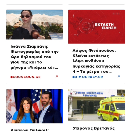
την Κυριακή
Ιωάννα Σιαμπάνη:
Λόφος Φινόπουλου:
Φωτογραφίες από την
Κλείνει εκτάκτως
ώρα θηλασμού του
λόγω κινδύνου
γιου της και το
πυρκαγιάς κατηγορίας
μήνυμα «Υπάρχει κάτι
4 – Τα μέτρα του
μαγικό σε αυτές τις
Δήμου Αθηναίων
↗
↗
COUSCOUS.GR
DIMOCRACY.GR
αργές μέρες»
51χρονος Βρετανός
Κίμπερλι Γκίλφοϊλ: