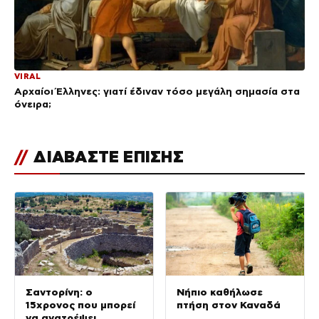
VIRAL
Αρχαίοι Έλληνες: γιατί έδιναν τόσο μεγάλη σημασία στα
όνειρα;
//
ΔΙΑΒΑΣΤΕ ΕΠΙΣΗΣ
Σαντορίνη: ο
Νήπιο καθήλωσε
15χρονος που μπορεί
πτήση στον Καναδά
να ανατρέψει