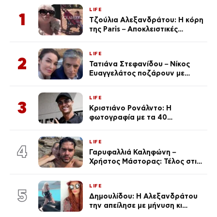
LIFE
1
Τζούλια Αλεξανδράτου: Η κόρη
της Paris – Αποκλειστικές
φωτογραφίες
LIFE
2
Τατιάνα Στεφανίδου – Νίκος
Ευαγγελάτος ποζάρουν με
μαγιό σε παραλία στην
Κεφαλονιά
LIFE
3
Κριστιάνο Ρονάλντο: Η
φωτογραφία με τα 40
πανάκριβα αυτοκίνητα στο
γκαράζ του ξεπέρασε τα 20,7
LIFE
εκ. likes
4
Γαρυφαλλιά Καληφώνη –
Χρήστος Μάστορας: Τέλος στις
φήμες χωρισμού, όλη η αλήθεια
για τη σχέση τους
LIFE
5
Δημουλίδου: Η Αλεξανδράτου
την απείλησε με μήνυση κι
εκείνη απαντά – «Δεν σε