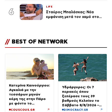
αναγνώρισα, όταν κατάλαβα
LIFE
ποια είσαι σοκαρίστικα»
6
Σταύρος Μπαλάσκας: Νέα
εμφάνιση μετά τον χαμό στο
«Πρωινό» (Φωτογραφία)
//
BEST OF NETWORK
Κατερίνα Καινούργιου:
Υδράργυρος: Οι 7
Αγκαλιά με την
περιοχές όπου
τεσσάρων μηνών
ξεπέρασε τους 39
κόρη της στην Πάρο
βαθμούς Κελσίου το
με φόντο το
Σάββατο 8/8/2026 –
ηλιοβασίλεμα
Πού θα δούμε 40άρια
↗
↗
COUSCOUS.GR
DIMOCRACY.GR