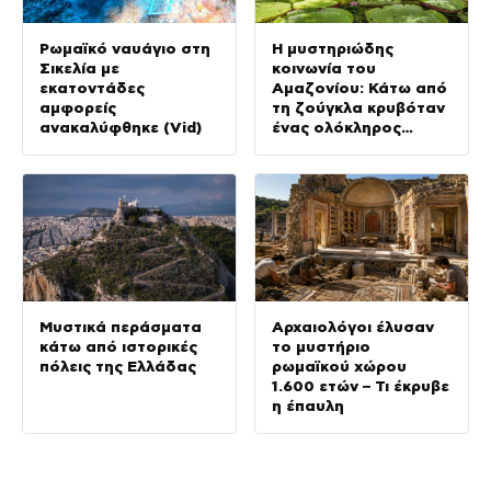
Ρωμαϊκό ναυάγιο στη
Η μυστηριώδης
Σικελία με
κοινωνία του
εκατοντάδες
Αμαζονίου: Κάτω από
αμφορείς
τη ζούγκλα κρυβόταν
ανακαλύφθηκε (Vid)
ένας ολόκληρος
κόσμος (ΦΩΤΟ)
Μυστικά περάσματα
Αρχαιολόγοι έλυσαν
κάτω από ιστορικές
το μυστήριο
πόλεις της Ελλάδας
ρωμαϊκού χώρου
1.600 ετών – Τι έκρυβε
η έπαυλη