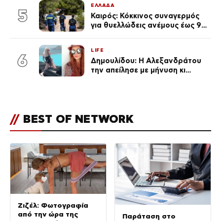
ΕΛΛΑΔΑ
5
Καιρός: Κόκκινος συναγερμός
για θυελλώδεις ανέμους έως 9
μποφόρ – Οι περιοχές που
ανησυχούν τους ειδικούς
LIFE
6
Δημουλίδου: Η Αλεξανδράτου
την απείλησε με μήνυση κι
εκείνη απαντά – «Δεν σε
αναγνώρισα, όταν κατάλαβα
ποια είσαι σοκαρίστικα»
//
BEST OF NETWORK
Ζιζέλ: Φωτογραφία
από την ώρα της
Παράταση στο