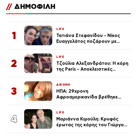
//
ΔΗΜΟΦΙΛΗ
LIFE
1
Τατιάνα Στεφανίδου – Νίκος
Ευαγγελάτος ποζάρουν με
μαγιό σε παραλία στην
Κεφαλονιά
LIFE
2
Τζούλια Αλεξανδράτου: Η κόρη
της Paris – Αποκλειστικές
φωτογραφίες
ΔΙΕΘΝΗ
3
ΗΠΑ: 29χρονη
Αφροαμερικανίδα βρέθηκε
απαγχονισμένη σε δέντρο στον
Μισισιπή
LIFE
4
Μαριάννα Κιμούλη: Κρυφός
έρωτας της κόρης του Γιώργου,
είναι μαζί 4 χρόνια,
φωτογραφίες του