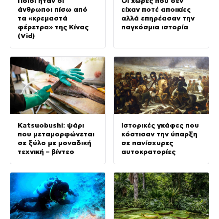
Ποιοι ήταν οι
Οι χώρες που δεν
άνθρωποι πίσω από
είχαν ποτέ αποικίες
τα «κρεμαστά
αλλά επηρέασαν την
φέρετρα» της Κίνας
παγκόσμια ιστορία
(Vid)
Katsuobushi: ψάρι
Ιστορικές γκάφες που
που μεταμορφώνεται
κόστισαν την ύπαρξη
σε ξύλο με μοναδική
σε πανίσχυρες
τεχνική – βίντεο
αυτοκρατορίες