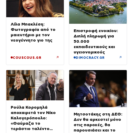
Λίλα Μπακλέση:
Φωτογραφία από το
Επιστροφή ενοικίου:
μαιευτήριο με τον
Διπλή πληρωμή για
νεογέννητο γιο της
50.000
εκπαιδευτικούς και
υγειονομικούς
↗
↗
COUSCOUS.GR
DIMOCRACY.GR
Ρούλα Κορομηλά
αποχαιρετά τον Νίκο
Μητσοτάκης στη ΔΕΘ:
Καλογερόπουλο:
Δεν θα αρκεστεί μόνο
«Θαύμαζα το
στις παροχές, θα
τεράστιο ταλέντο
παρουσιάσει και το