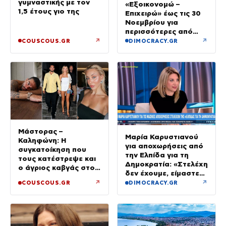
γυμναστικής με τον
«Εξοικονομώ –
1,5 έτους γιο της
Επιχειρώ» έως τις 30
Νοεμβρίου για
περισσότερες από
400 επιχειρήσεις
↗
↗
COUSCOUS.GR
DIMOCRACY.GR
Μάστορας –
Μαρία Καρυστιανού
Καληφώνη: Η
για αποχωρήσεις από
συγκατοίκηση που
την Ελπίδα για τη
τους κατέστρεψε και
Δημοκρατία: «Στελέχη
ο άγριος καβγάς στο
δεν έχουμε, είμαστε
ίδιο νησί
όλοι απλοί
↗
↗
COUSCOUS.GR
DIMOCRACY.GR
στρατιώτες»