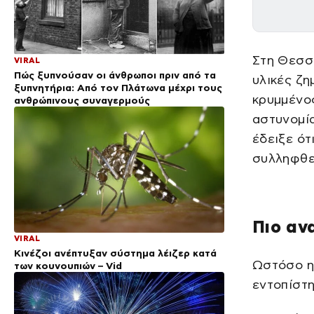
Στη Θεσσα
VIRAL
Πώς ξυπνούσαν οι άνθρωποι πριν από τα
υλικές ζη
ξυπνητήρια: Από τον Πλάτωνα μέχρι τους
κρυμμένος
ανθρώπινους συναγερμούς
αστυνομία
έδειξε ότ
συλληφθεί
Πιο αν
VIRAL
Κινέζοι ανέπτυξαν σύστημα λέιζερ κατά
Ωστόσο η 
των κουνουπιών – Vid
εντοπίστη