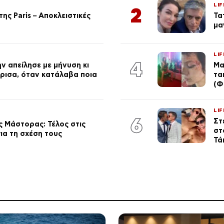
LIF
2
ης Paris – Αποκλειστικές
Τα
μα
LIF
4
ν απείλησε με μήνυση κι
Μα
ώρισα, όταν κατάλαβα ποια
τα
(Φ
LIF
6
Στ
 Μάστορας: Τέλος στις
στ
ια τη σχέση τους
Τά