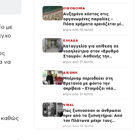
ΟΙΚΟΝΟΜΙΑ
Αυξημένο κόστος στις
οργανωμένες παραλίες –
Πόσα χρήματα χρειάζεται μία
ίο με
οικογένεια
πριν από 18 λεπτά
εγχο
ΕΛΛΑΔΑ
Καταγγελία για επίθεση σε
νοσηλεύτρια στον «Ερυθρό
ος
Σταυρό»: Ασθενής την
α να
άρπαξε από τα μαλλιά και τη
πριν από 31 λεπτά
χτύπησε σε πόρτες
ΔΙΕΘΝΗ
Μπέρναμ περιοδεύει στη
Βρετανία με φόντο την
ακρίβεια – Ετοιμάζει νέα
μέτρα για τα νοικοκυριά
πριν από 31 λεπτά
VIRAL
Πώς ξυπνούσαν οι άνθρωποι
πριν από τα ξυπνητήρια: Από
, καθώς
τον Πλάτωνα μέχρι τους
ανθρώπινους συναγερμούς
πριν από 33 λεπτά
ΕΛΛΑΔΑ