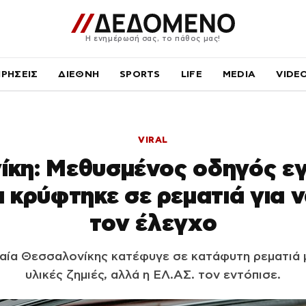
Η ενημέρωσή σας, το πάθος μας!
ΙΡΗΣΕΙΣ
ΔΙΕΘΝΗ
SPORTS
LIFE
MEDIA
VIDE
VIRAL
κη: Μεθυσμένος οδηγός ε
ι κρύφτηκε σε ρεματιά για 
τον έλεγχο
αία Θεσσαλονίκης κατέφυγε σε κατάφυτη ρεματιά μ
υλικές ζημιές, αλλά η ΕΛ.ΑΣ. τον εντόπισε.