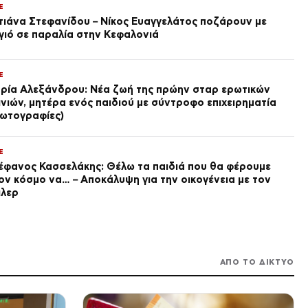
Βραζιλία: Τραυματισμός σε
E
πανηγυρισμό για γκολ που
τιάνα Στεφανίδου – Νίκος Ευαγγελάτος ποζάρουν με
δεν μέτρησε στο Κοριτίμπα –
γιό σε παραλία στην Κεφαλονιά
Σαπεκοένσε
πριν από 2 ώρες
ΕΛΛΑΔΑ
Φαρμακείο διακοπών: Όσα
E
πρέπει να περιλαμβάνει το κιτ
ρία Αλεξάνδρου: Νέα ζωή της πρώην σταρ ερωτικών
για ασφαλείς εξορμήσεις
ινιών, μητέρα ενός παιδιού με σύντροφο επιχειρηματία
πριν από 2 ώρες
ωτογραφίες)
ΕΛΛΑΔΑ
Patriot στη Σαουδική Αραβία:
E
στρατηγική της Αθήνας και
έφανος Κασσελάκης: Θέλω τα παιδιά που θα φέρουμε
νέες ισορροπίες στη Μέση
Ανατολή
ον κόσμο να… – Αποκάλυψη για την οικογένεια με τον
πριν από 2 ώρες
ιλερ
LIFE
Μελίνα Νικολαΐδη:
Ερωτευμένη ξανά η κόρη της
Δέσποινας Βανδή
πριν από 2 ώρες
ΑΠΟ ΤΟ ΔΙΚΤΥΟ
ΔΙΕΘΝΗ
ΗΠΑ: Ιστορικό σπίτι πωλείται
για 1 δολάριο – Όρος για να
γλιτώσει από την κατεδάφιση