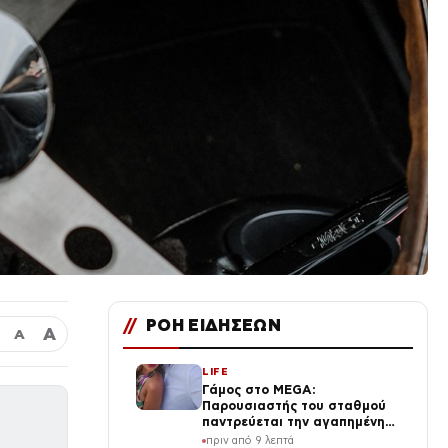
//
ΡΟΗ ΕΙΔΗΣΕΩΝ
Α
Α
LIFE
Γάμος στο MEGA:
Παρουσιαστής του σταθμού
παντρεύεται την αγαπημένη
του – Ποιος είναι
πριν από 9 λεπτά