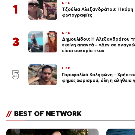
LIFE
1
Τζούλια Αλεξανδράτου: Η κόρη τ
φωτογραφίες
LIFE
3
Δημουλίδου: Η Αλεξανδράτου τη
εκείνη απαντά – «Δεν σε αναγν
είσαι σοκαρίστικα»
LIFE
5
Γαρυφαλλιά Καληφώνη – Χρήστος
φήμες χωρισμού, όλη η αλήθεια γ
//
BEST OF NETWORK