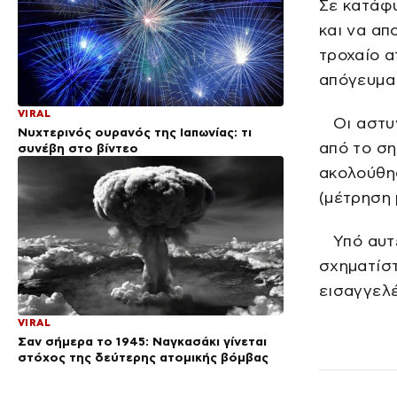
Σε κατάφυ
και να απ
τροχαίο α
απόγευμα
VIRAL
Οι αστυνο
Νυχτερινός ουρανός της Ιαπωνίας: τι
από το ση
συνέβη στο βίντεο
ακολούθη
(μέτρηση 
Υπό αυτέ
σχηματίστ
εισαγγελέ
VIRAL
Σαν σήμερα το 1945: Ναγκασάκι γίνεται
στόχος της δεύτερης ατομικής βόμβας