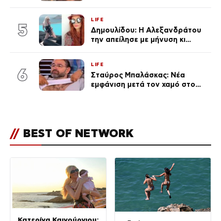
φήμες χωρισμού, όλη η αλήθεια
για τη σχέση τους
LIFE
5
Δημουλίδου: Η Αλεξανδράτου
την απείλησε με μήνυση κι
εκείνη απαντά – «Δεν σε
αναγνώρισα, όταν κατάλαβα
LIFE
ποια είσαι σοκαρίστικα»
6
Σταύρος Μπαλάσκας: Νέα
εμφάνιση μετά τον χαμό στο
«Πρωινό» (Φωτογραφία)
//
BEST OF NETWORK
Κατερίνα Καινούργιου: