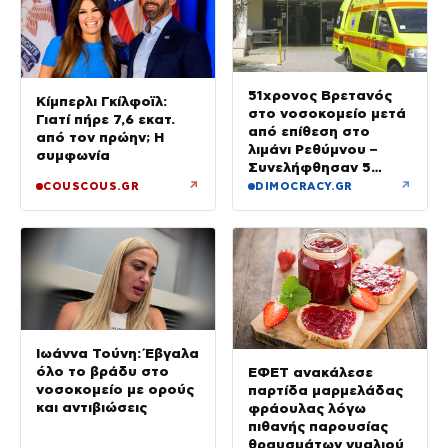
51χρονος Βρετανός
Κίμπερλι Γκίλφοϊλ:
στο νοσοκομείο μετά
Γιατί πήρε 7,6 εκατ.
από επίθεση στο
από τον πρώην; Η
λιμάνι Ρεθύμνου –
συμφωνία
Συνελήφθησαν 5
άτομα
↗
↗
COUSCOUS.GR
DIMOCRACY.GR
Ιωάννα Τούνη: Έβγαλα
όλο το βράδυ στο
ΕΦΕΤ ανακάλεσε
νοσοκομείο με ορούς
παρτίδα μαρμελάδας
και αντιβιώσεις
φράουλας λόγω
πιθανής παρουσίας
θραυσμάτων γυαλιού