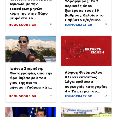
Υδράργυρος: Οι 7
Αγκαλιά με την
περιοχές όπου
τεσσάρων μηνών
ξεπέρασε τους 39
κόρη της στην Πάρο
βαθμούς Κελσίου το
με φόντο το
Σάββατο 8/8/2026 –
ηλιοβασίλεμα
Πού θα δούμε 40άρια
↗
↗
COUSCOUS.GR
DIMOCRACY.GR
την Κυριακή
Ιωάννα Σιαμπάνη:
Λόφος Φινόπουλου:
Φωτογραφίες από την
Κλείνει εκτάκτως
ώρα θηλασμού του
λόγω κινδύνου
γιου της και το
πυρκαγιάς κατηγορίας
μήνυμα «Υπάρχει κάτι
4 – Τα μέτρα του
μαγικό σε αυτές τις
Δήμου Αθηναίων
↗
↗
COUSCOUS.GR
DIMOCRACY.GR
αργές μέρες»