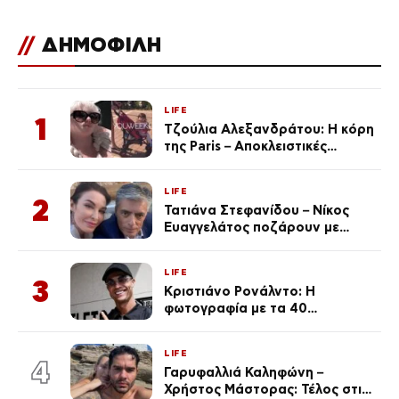
//
ΔΗΜΟΦΙΛΗ
LIFE
1
Τζούλια Αλεξανδράτου: Η κόρη
της Paris – Αποκλειστικές
φωτογραφίες
LIFE
2
Τατιάνα Στεφανίδου – Νίκος
Ευαγγελάτος ποζάρουν με
μαγιό σε παραλία στην
Κεφαλονιά
LIFE
3
Κριστιάνο Ρονάλντο: Η
φωτογραφία με τα 40
πανάκριβα αυτοκίνητα στο
γκαράζ του ξεπέρασε τα 20,7
LIFE
εκ. likes
4
Γαρυφαλλιά Καληφώνη –
Χρήστος Μάστορας: Τέλος στις