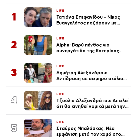
LIFE
1
Τατιάνα Στεφανίδου – Νίκος
Ευαγγελάτος ποζάρουν με
μαγιό σε παραλία στην
Κεφαλονιά
LIFE
2
Alpha: Βαρύ πένθος για
συνεργάτιδα της Κατερίνας
Καινούργιου – «Κουράστηκες
πολύ… Απόψε είσαι στα χέρια
LIFE
του Θεού»
3
Δημήτρη Αλεξάνδρου:
Αντίδραση σε αιχμηρό σχόλιο
για την Τούνη με αφορμή το
μεγάλωμα του Πάρη
LIFE
4
Τζούλια Αλεξανδράτου: Απειλεί
ότι θα κινηθεί νομικά μετά την
ανάρτηση της Δημουλίδου
LIFE
5
Σταύρος Μπαλάσκας: Νέα
εμφάνιση μετά τον χαμό στο