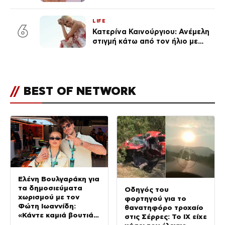
«Πρωινό» (Φωτογραφία)
LIFE
6
Κατερίνα Καινούργιου: Ανέμελη
στιγμή κάτω από τον ήλιο με
τους followers της
(φωτογραφία)
//
BEST OF NETWORK
Ελένη Βουλγαράκη για
τα δημοσιεύματα
Οδηγός του
χωρισμού με τον
φορτηγού για το
Φώτη Ιωαννίδη:
θανατηφόρο τροχαίο
«Κάντε καμιά βουτιά
στις Σέρρες: Το ΙΧ είχε
με το κεφάλι να