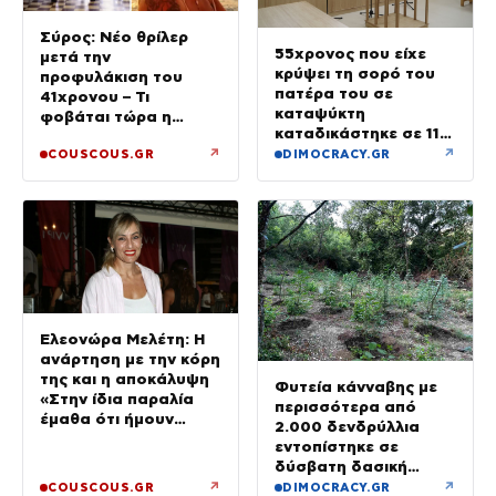
Σύρος: Νέο θρίλερ
55χρονος που είχε
μετά την
κρύψει τη σορό του
προφυλάκιση του
πατέρα του σε
41χρονου – Τι
καταψύκτη
φοβάται τώρα η
καταδικάστηκε σε 11
οικογένεια της Βάγγης
μήνες με αναστολή
↗
↗
COUSCOUS.GR
DIMOCRACY.GR
Ελεονώρα Μελέτη: Η
ανάρτηση με την κόρη
της και η αποκάλυψη
Φυτεία κάνναβης με
«Στην ίδια παραλία
περισσότερα από
έμαθα ότι ήμουν
2.000 δενδρύλλια
έγκυος»
εντοπίστηκε σε
δύσβατη δασική
περιοχή στη Φθιώτιδα
↗
↗
COUSCOUS.GR
DIMOCRACY.GR