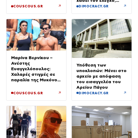
χάσει τον έλεγχο,
δροσιστείτε»
έφυγε στο αντίθετο
↗
↗
COUSCOUS.GR
DIMOCRACY.GR
ρεύμα
Μαρίνα Βερνίκου –
Ανέστης
Υπόθεση των
Ευαγγελόπουλος:
υποκλοπών: Μένει στο
Χαλαρές στιγμές σε
αρχείο με απόφαση
παραλία της Μυκόνου
του εισαγγελέα του
– Φωτογραφίες
Αρείου Πάγου
↗
↗
COUSCOUS.GR
DIMOCRACY.GR