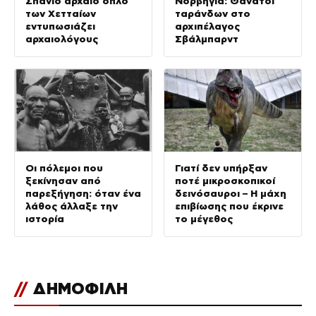
Σπάνιο αρχαίο όπλο
Νορβηγία: Θάνατοι
των Χετταίων
ταράνδων στο
εντυπωσιάζει
αρχιπέλαγος
αρχαιολόγους
Σβάλμπαρντ
Οι πόλεμοι που
Γιατί δεν υπήρξαν
ξεκίνησαν από
ποτέ μικροσκοπικοί
παρεξήγηση: όταν ένα
δεινόσαυροι – Η μάχη
λάθος άλλαξε την
επιβίωσης που έκρινε
ιστορία
το μέγεθος
//
ΔΗΜΟΦΙΛΗ