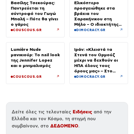
Βασίλης Τσεκούρας:
Ελικόπτερο
Παντρεύεται τη
προσγειώθηκε στα
σύντροφό του Γωγώ
βράχια του
Μπαλή – Πότε θα γίνει
Σαρακήνικου στη
ο γάμος
Μήλο – Ο ιδιοκτήτης
κατέβηκε για μπάνιο
↗
↗
COUSCOUS.GR
DIMOCRACY.GR
Lumière Nude
Ιράν: «Κλειστά τα
μανικιούρ: Το nail look
Στενά του Ορμούζ
της Jennifer Lopez
μέχρι να δεχθούν οι
και ο μινιμαλισμός
ΗΠΑ όλους τους
όρους μας» – Στο
τραπέζι συμφωνία για
↗
↗
COUSCOUS.GR
DIMOCRACY.GR
το άνοιγμα
Ειδήσεις
Δείτε όλες τις τελευταίες
από την
Ελλάδα και τον Κόσμο, τη στιγμή που
ΔΕΔΟΜΕΝΟ
συμβαίνουν, στο
.