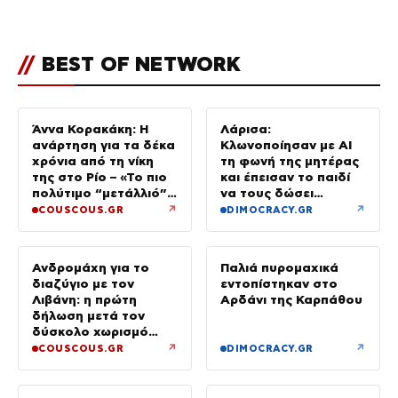
οικογένεια με τον Τάιλερ
//
BEST OF NETWORK
Άννα Κορακάκη: Η
Λάρισα:
ανάρτηση για τα δέκα
Κλωνοποίησαν με AI
χρόνια από τη νίκη
τη φωνή της μητέρας
της στο Ρίο – «Το πιο
και έπεισαν το παιδί
πολύτιμο “μετάλλιό”
να τους δώσει
μου είναι η κόρη μου»
χρήματα και
↗
↗
COUSCOUS.GR
DIMOCRACY.GR
κοσμήματα
Ανδρομάχη για το
Παλιά πυρομαχικά
διαζύγιο με τον
εντοπίστηκαν στο
Λιβάνη: η πρώτη
Αρδάνι της Καρπάθου
δήλωση μετά τον
δύσκολο χωρισμό
«Όποιος έχει…»
↗
↗
COUSCOUS.GR
DIMOCRACY.GR