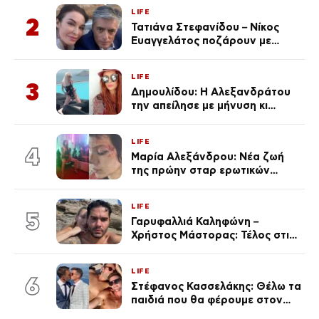
LIFE
2
Τατιάνα Στεφανίδου – Νίκος
Ευαγγελάτος ποζάρουν με
μαγιό σε παραλία στην
Κεφαλονιά
LIFE
3
Δημουλίδου: Η Αλεξανδράτου
την απείλησε με μήνυση κι
εκείνη απαντά – «Δεν σε
αναγνώρισα, όταν κατάλαβα
LIFE
ποια είσαι σοκαρίστικα»
4
Μαρία Αλεξάνδρου: Νέα ζωή
της πρώην σταρ ερωτικών
ταινιών, μητέρα ενός παιδιού με
σύντροφο επιχειρηματία
LIFE
(Φωτογραφίες)
5
Γαρυφαλλιά Καληφώνη –
Χρήστος Μάστορας: Τέλος στις
φήμες χωρισμού, όλη η αλήθεια
για τη σχέση τους
LIFE
6
Στέφανος Κασσελάκης: Θέλω τα
παιδιά που θα φέρουμε στον
κόσμο να… – Αποκάλυψη για την