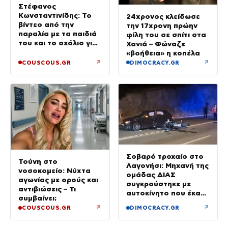
Στέφανος
Κωνσταντινίδης: Το
24χρονος κλείδωσε
βίντεο από την
την 17χρονη πρώην
παραλία με τα παιδιά
φίλη του σε σπίτι στα
του και το σχόλιο για
Χανιά – Φώναζε
την ηλικία του
«βοήθεια» η κοπέλα
↗
↗
COUSCOUS.GR
DIMOCRACY.GR
Σοβαρό τροχαίο στο
Τούνη στο
Λαγονήσι: Μηχανή της
νοσοκομείο: Νύχτα
ομάδας ΔΙΑΣ
αγωνίας με ορούς και
συγκρούστηκε με
αντιβιώσεις – Τι
αυτοκίνητο που έκανε
συμβαίνει;
αναστροφή – Δύο
↗
↗
COUSCOUS.GR
DIMOCRACY.GR
αστυνομικοί
τραυματίες, βίντεο