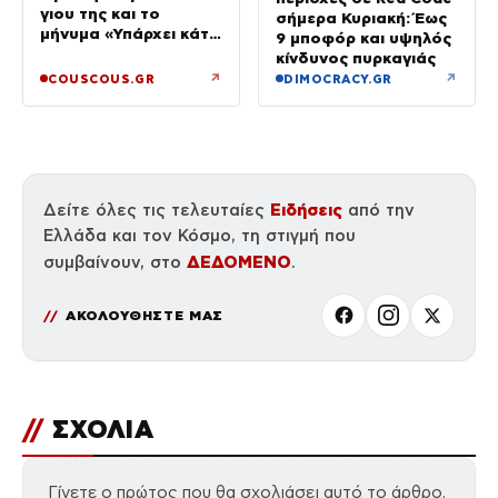
γιου της και το
σήμερα Κυριακή: Έως
μήνυμα «Υπάρχει κάτι
9 μποφόρ και υψηλός
μαγικό σε αυτές τις
κίνδυνος πυρκαγιάς
αργές μέρες»
↗
↗
COUSCOUS.GR
DIMOCRACY.GR
Ειδήσεις
Δείτε όλες τις τελευταίες
από την
Ελλάδα και τον Κόσμο, τη στιγμή που
ΔΕΔΟΜΕΝΟ
συμβαίνουν, στο
.
ΑΚΟΛΟΥΘΗΣΤΕ ΜΑΣ
//
ΣΧΟΛΙΑ
Γίνετε ο πρώτος που θα σχολιάσει αυτό το άρθρο.