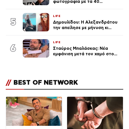
φωτογραφία με τα 40
πανάκριβα αυτοκίνητα στο
γκαράζ του ξεπέρασε τα 20,7
LIFE
εκ. likes
5
Δημουλίδου: Η Αλεξανδράτου
την απείλησε με μήνυση κι
εκείνη απαντά – «Δεν σε
αναγνώρισα, όταν κατάλαβα
LIFE
ποια είσαι σοκαρίστικα»
6
Σταύρος Μπαλάσκας: Νέα
εμφάνιση μετά τον χαμό στο
«Πρωινό» (Φωτογραφία)
//
BEST OF NETWORK