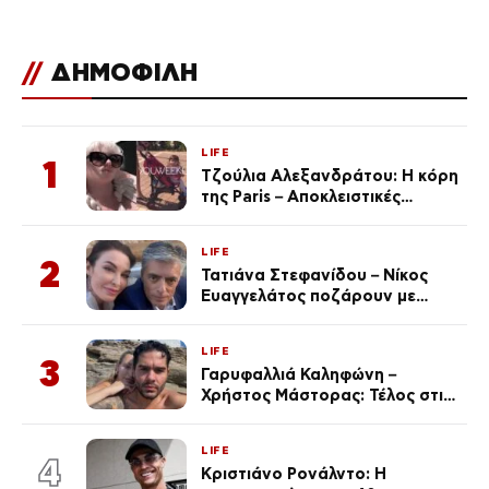
//
ΔΗΜΟΦΙΛΗ
LIFE
1
Τζούλια Αλεξανδράτου: Η κόρη
της Paris – Αποκλειστικές
φωτογραφίες
LIFE
2
Τατιάνα Στεφανίδου – Νίκος
Ευαγγελάτος ποζάρουν με
μαγιό σε παραλία στην
Κεφαλονιά
LIFE
3
Γαρυφαλλιά Καληφώνη –
Χρήστος Μάστορας: Τέλος στις
φήμες χωρισμού, όλη η αλήθεια
για τη σχέση τους
LIFE
4
Κριστιάνο Ρονάλντο: Η