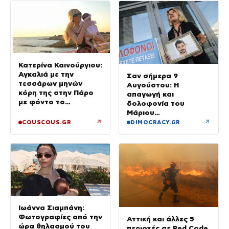
Κατερίνα Καινούργιου:
Αγκαλιά με την
Σαν σήμερα 9
τεσσάρων μηνών
Αυγούστου: Η
κόρη της στην Πάρο
απαγωγή και
με φόντο το
δολοφονία του
ηλιοβασίλεμα
Μάριου
Παπαγεωργίου –
↗
↗
COUSCOUS.GR
DIMOCRACY.GR
Έγκλημα χωρίς σορό
Ιωάννα Σιαμπάνη:
Φωτογραφίες από την
Αττική και άλλες 5
ώρα θηλασμού του
περιοχές σε Red Code