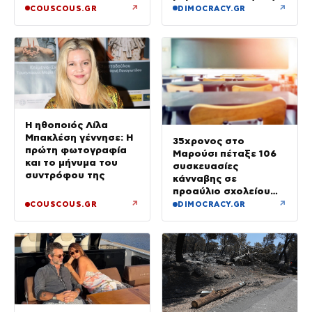
λόγος να φοβόμαστε»
↗
↗
COUSCOUS.GR
DIMOCRACY.GR
Η ηθοποιός Λίλα
Μπακλέση γέννησε: Η
35χρονος στο
πρώτη φωτογραφία
Μαρούσι πέταξε 106
και το μήνυμα του
συσκευασίες
συντρόφου της
κάνναβης σε
προαύλιο σχολείου
και έφυγε μόλις είδε
↗
↗
COUSCOUS.GR
DIMOCRACY.GR
τη ΔΙ.ΑΣ.