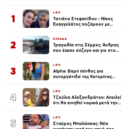
LIFE
1
Τατιάνα Στεφανίδου – Νίκος
Ευαγγελάτος ποζάρουν με
μαγιό σε παραλία στην
Κεφαλονιά
ΕΛΛΑΔΑ
2
Τραγωδία στις Σέρρες: Άνδρας
που έχασε σύζυγο και γιο στο
τροχαίο λέει «Τα έχασα όλα, κάτι
με τράβαγε στην καρδιά μου»
LIFE
3
Alpha: Βαρύ πένθος για
συνεργάτιδα της Κατερίνας
Καινούργιου – «Κουράστηκες
πολύ… Απόψε είσαι στα χέρια
LIFE
του Θεού»
4
Τζούλια Αλεξανδράτου: Απειλεί
ότι θα κινηθεί νομικά μετά την
ανάρτηση της Δημουλίδου
LIFE
5
Σταύρος Μπαλάσκας: Νέα