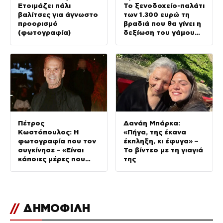
Ετοιμάζει πάλι
Το ξενοδοχείο-παλάτι
βαλίτσες για άγνωστο
των 1.300 ευρώ τη
προορισμό
βραδιά που θα γίνει η
(φωτογραφία)
δεξίωση του γάμου
(φωτογραφίες)
Πέτρος
Δανάη Μπάρκα:
Κωστόπουλος: Η
«Πήγα, της έκανα
φωτογραφία που τον
έκπληξη, κι έφυγα» –
συγκίνησε – «Είναι
Το βίντεο με τη γιαγιά
κάποιες μέρες που
της
δεν τις ξεχνάς ποτέ»
//
ΔΗΜΟΦΙΛΗ