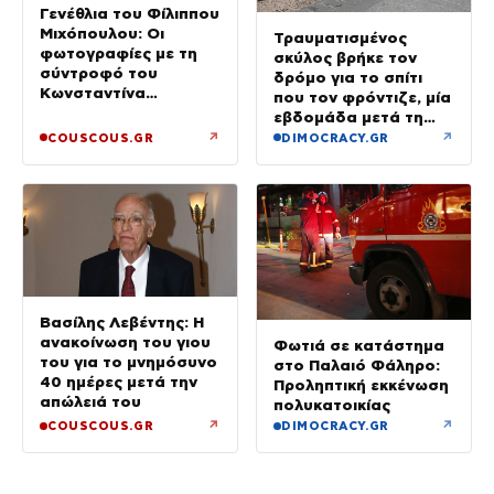
Γενέθλια του Φίλιππου
Μιχόπουλου: Οι
Τραυματισμένος
φωτογραφίες με τη
σκύλος βρήκε τον
σύντροφό του
δρόμο για το σπίτι
Κωνσταντίνα
που τον φρόντιζε, μία
Ευρυπίδου και το
εβδομάδα μετά τη
δημόσιο «Σ’ αγαπώ»
φωτιά στο Πόρτο
↗
↗
COUSCOUS.GR
DIMOCRACY.GR
Γερμενό
Βασίλης Λεβέντης: Η
ανακοίνωση του γιου
Φωτιά σε κατάστημα
του για το μνημόσυνο
στο Παλαιό Φάληρο:
40 ημέρες μετά την
Προληπτική εκκένωση
απώλειά του
πολυκατοικίας
↗
↗
COUSCOUS.GR
DIMOCRACY.GR