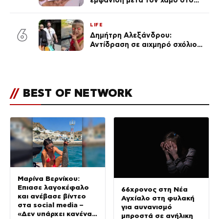
εμφάνιση μετά τον χαμό στο
«Πρωινό» (Φωτογραφία)
LIFE
6
Δημήτρη Αλεξάνδρου:
Αντίδραση σε αιχμηρό σχόλιο
για την Τούνη με αφορμή το
μεγάλωμα του Πάρη
//
BEST OF NETWORK
Μαρίνα Βερνίκου:
Έπιασε λαγοκέφαλο
66χρονος στη Νέα
και ανέβασε βίντεο
Αγχίαλο στη φυλακή
στα social media –
για αυνανισμό
«Δεν υπάρχει κανένας
μπροστά σε ανήλικη