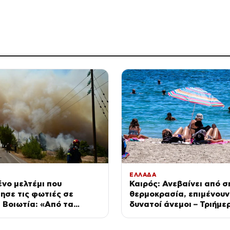
ΕΛΛΑΔΑ
νο μελτέμι που
Καιρός: Ανεβαίνει από σ
ησε τις φωτιές σε
θερμοκρασία, επιμένουν
ι Βοιωτία: «Από τα
δυνατοί άνεμοι – Τριήμε
α επεισόδια των
ζέστης με 40°C από το 
ων 50 χρόνων»