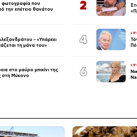
2
ή φωτογραφία που
Στ
από την επέτειο θανάτου
«Π
LIF
4
Αλεξανδράτου – «Υπάρχει
Τό
ειάζεται τη μάνα του»
Πό
LIF
6
ια στο μαύρο μπικίνι της
Νι
ς στη Μύκονο
Na