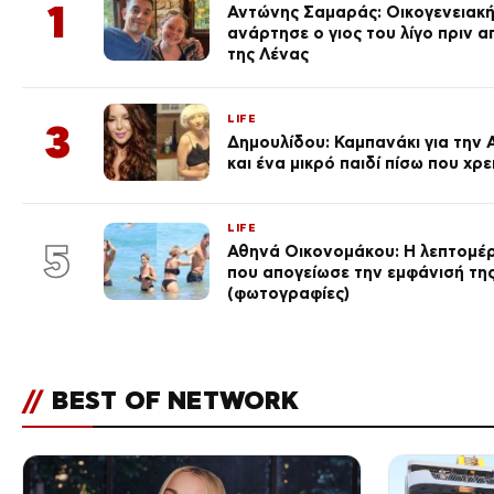
1
Αντώνης Σαμαράς: Οικογενειακ
ανάρτησε ο γιος του λίγο πριν 
της Λένας
LIFE
3
Δημουλίδου: Καμπανάκι για την 
και ένα μικρό παιδί πίσω που χρ
LIFE
5
Αθηνά Οικονομάκου: Η λεπτομέρε
που απογείωσε την εμφάνισή τη
(φωτογραφίες)
//
BEST OF NETWORK