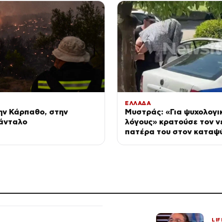
ΕΛΛΑΔΑ
ην Κάρπαθο, στην
Μυστράς: «Για ψυχολογι
Σάνταλο
λόγους» κρατούσε τον ν
πατέρα του στον καταψύ
ήταν οικονομικό το κίνη
σύμφωνα με τον δικηγόρ
LIF