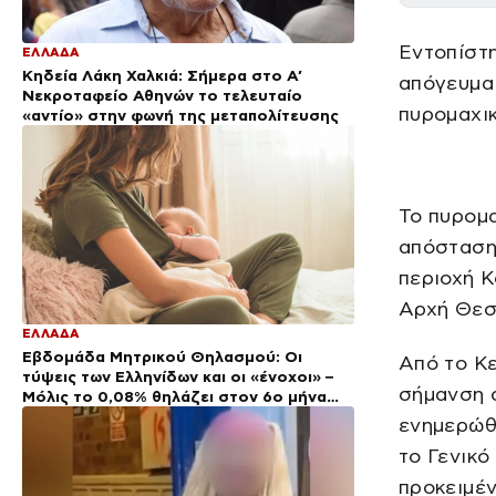
Εντοπίστη
ΕΛΛΑΔΑ
Κηδεία Λάκη Χαλκιά: Σήμερα στο Α’
απόγευμα 
Νεκροταφείο Αθηνών το τελευταίο
πυρομαχικ
«αντίο» στην φωνή της μεταπολίτευσης
Το πυρομα
απόσταση 
περιοχή Κ
Αρχή Θεσσ
ΕΛΛΑΔΑ
Εβδομάδα Μητρικού Θηλασμού: Οι
Από το Κ
τύψεις των Ελληνίδων και οι «ένοχοι» –
σήμανση σ
Μόλις το 0,08% θηλάζει στον 6ο μήνα
της ζωής του παιδιού
ενημερώθ
το Γενικό
προκειμέν