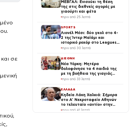
ΜΕΒΓΑΛ: Ενισχύει τη θέση
της στις διεθνείς αγορές με
γιαούρτι και φέτα
πριν από 25 λεπτά
ωμένο
SPORTS
ου.
Λιονέλ Μέσι: δύο γκολ στο 4-
2 της Ίντερ Μαϊάμι και
ιστορικό ρεκόρ στο Leagues
Cup
πριν από 30 λεπτά
 και σε
ΔΙΕΘΝΗ
Νέα Υόρκη: Μητέρα
δολοφόνησε τα 4 παιδιά της
με τη βοήθεια της γιαγιάς
μενική
τους – Οι δύο γυναίκες
πριν από 33 λεπτά
αυτοκτόνησαν
ΕΛΛΑΔΑ
Κηδεία Λάκη Χαλκιά: Σήμερα
στο Α’ Νεκροταφείο Αθηνών
το τελευταίο «αντίο» στην
φωνή της μεταπολίτευσης
πριν από 41 λεπτά
ικού,
SPORTS
ίς,
Παναθηναϊκός κατώτερος των
περιστάσεων και οι