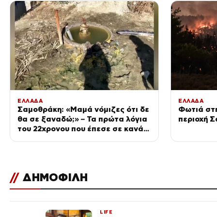
ΕΛΛΑΔΑ
ΕΛΛΑΔΑ
Σαμοθράκη: «Μαμά νόμιζες ότι δε
Φωτιά στ
θα σε ξαναδώ;» – Τα πρώτα λόγια
περιοχή 
του 22χρονου που έπεσε σε κανάλι
με καυτό νερό
//
ΔΗΜΟΦΙΛΗ
LIFE