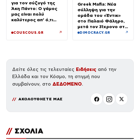
για τον σύζυγό της
Greek Mafia: Νέα
Άκη Πάντο: Ο γάμος
σύλληψη για την
μας είναι πολύ
ομάδα του «Έντικ»
καλύτερος απ’ ό,τι
στο Παλαιό Φάληρο,
είχα φανταστεί
μετά τον 31χρονο στη
Γερμανία
↗
↗
COUSCOUS.GR
DIMOCRACY.GR
Ειδήσεις
Δείτε όλες τις τελευταίες
από την
Ελλάδα και τον Κόσμο, τη στιγμή που
ΔΕΔΟΜΕΝΟ
συμβαίνουν, στο
.
ΑΚΟΛΟΥΘΗΣΤΕ ΜΑΣ
//
ΣΧΟΛΙΑ