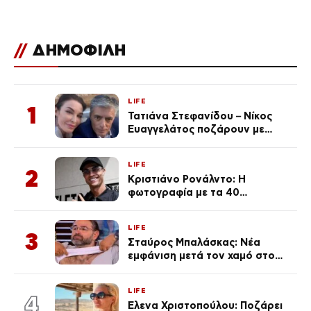
σοκαρίστικα»
//
ΔΗΜΟΦΙΛΗ
LIFE
1
Τατιάνα Στεφανίδου – Νίκος
Ευαγγελάτος ποζάρουν με
μαγιό σε παραλία στην
Κεφαλονιά
LIFE
2
Κριστιάνο Ρονάλντο: Η
φωτογραφία με τα 40
πανάκριβα αυτοκίνητα στο
γκαράζ του ξεπέρασε τα 20,7
LIFE
εκ. likes
3
Σταύρος Μπαλάσκας: Νέα
εμφάνιση μετά τον χαμό στο
«Πρωινό» (Φωτογραφία)
LIFE
4
Έλενα Χριστοπούλου: Ποζάρει