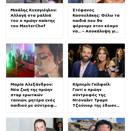
Μιχάλης Κεχαγιόγλου:
Στέφανος
Αλλαγή στα μαλλιά
Κασσελάκης: Θέλω τα
του ο πρώην παίκτης
παιδιά που θα
του MasterChef
φέρουμε στον κόσμο
να… – Αποκάλυψη για
την οικογένεια με τον
Τάιλερ
Μαρία Αλεξάνδρου:
Κίμπερλι Γκίλφοϊλ:
Νέα ζωή της πρώην
Γιατί ο πρώην
σταρ ερωτικών
σύντροφός της
ταινιών, μητέρα ενός
Ντόναλντ Τραμπ
παιδιού με σύντροφο
Τζούνιορ της έδωσε
επιχειρηματία
7,6 εκατ. δολάρια – Η
(Φωτογραφίες)
συμφωνία 2 χρόνια
μετά τον χωρισμό