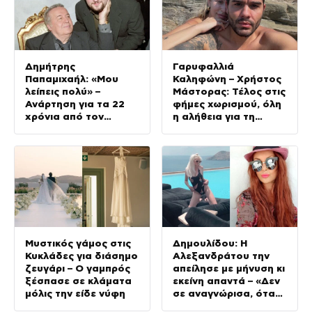
Δημήτρης
Γαρυφαλλιά
Παπαμιχαήλ: «Μου
Καληφώνη – Χρήστος
λείπεις πολύ» –
Μάστορας: Τέλος στις
Ανάρτηση για τα 22
φήμες χωρισμού, όλη
χρόνια από τον
η αλήθεια για τη
θάνατο του πατέρα
σχέση τους
του
Μυστικός γάμος στις
Δημουλίδου: Η
Κυκλάδες για διάσημο
Αλεξανδράτου την
ζευγάρι – Ο γαμπρός
απείλησε με μήνυση κι
ξέσπασε σε κλάματα
εκείνη απαντά – «Δεν
μόλις την είδε νύφη
σε αναγνώρισα, όταν
κατάλαβα ποια είσαι