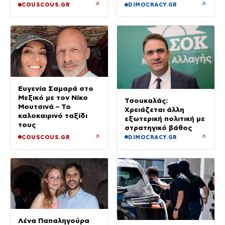
μέσα
↗
↗
COUSCOUS.GR
DIMOCRACY.GR
Ευγενία Σαμαρά στο
Μεξικό με τον Νίκο
Τσουκαλάς:
Μουτσινά – Το
Χρειάζεται άλλη
καλοκαιρινό ταξίδι
εξωτερική πολιτική με
τους
στρατηγικό βάθος
↗
↗
COUSCOUS.GR
DIMOCRACY.GR
Λένα Παπαληγούρα