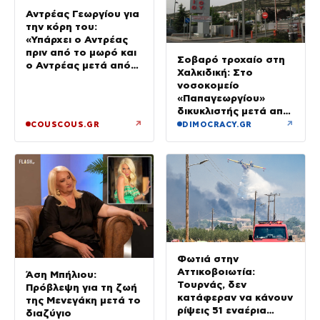
Αντρέας Γεωργίου για
την κόρη του:
«Υπάρχει ο Αντρέας
πριν από το μωρό και
Σοβαρό τροχαίο στη
ο Αντρέας μετά από
Χαλκιδική: Στο
αυτό – Έθεσα άλλες
νοσοκομείο
προτεραιότητες»
«Παπαγεωργίου»
δικυκλιστής μετά από
σύγκρουση
↗
↗
COUSCOUS.GR
DIMOCRACY.GR
Φωτιά στην
Αττικοβοιωτία:
Άση Μπήλιου:
Τουρνάς, δεν
Πρόβλεψη για τη ζωή
κατάφεραν να κάνουν
της Μενεγάκη μετά το
ρίψεις 51 εναέρια
διαζύγιο