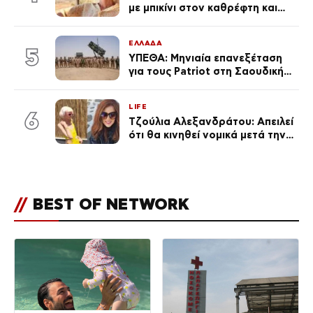
με μπικίνι στον καθρέφτη και
εντυπωσιάζει – «Χάνουμε
τουλάχιστον 25 κιλά η
ΕΛΛΑΔΑ
καθεμία…» (Βίντεο)
5
ΥΠΕΘΑ: Μηνιαία επανεξέταση
για τους Patriot στη Σαουδική
Αραβία
LIFE
6
Τζούλια Αλεξανδράτου: Απειλεί
ότι θα κινηθεί νομικά μετά την
ανάρτηση της Δημουλίδου
//
BEST OF NETWORK