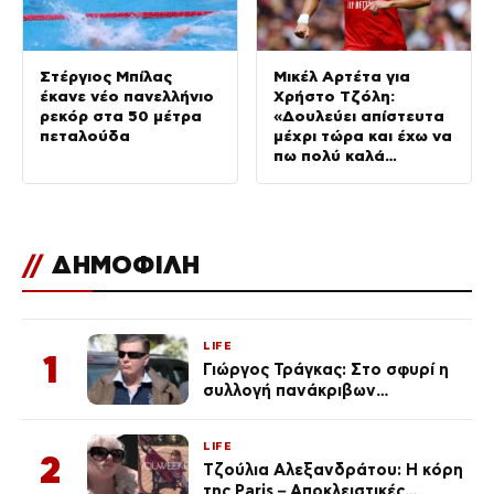
Στέργιος Μπίλας
Μικέλ Αρτέτα για
έκανε νέο πανελλήνιο
Χρήστο Τζόλη:
ρεκόρ στα 50 μέτρα
«Δουλεύει απίστευτα
πεταλούδα
μέχρι τώρα και έχω να
πω πολύ καλά
πράγματα»
//
ΔΗΜΟΦΙΛΗ
LIFE
1
Γιώργος Τράγκας: Στο σφυρί η
συλλογή πανάκριβων
αυτοκινήτων του – Ζαλίζουν τα
ποσά
LIFE
2
Τζούλια Αλεξανδράτου: Η κόρη
της Paris – Αποκλειστικές