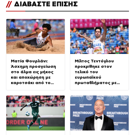
//
ΔΙΑΒΑΣΤΕ ΕΠΙΣΗΣ
Ματία Φουρλάνι:
Μίλτος Τεντόγλου
Άσχημη προσγείωση
προκρίθηκε στον
στο άλμα εις μήκος
τελικό του
και αποχώρηση με
ευρωπαϊκού
καροτσάκι από το
πρωταθλήματος με
ευρωπαϊκό
άλμα στα 8,26 μέτρα
πρωτάθλημα στίβου