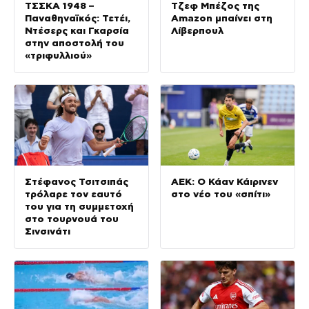
ΤΣΣΚΑ 1948 –
Τζεφ Μπέζος της
Παναθηναϊκός: Τετέι,
Amazon μπαίνει στη
Ντέσερς και Γκαρσία
Λίβερπουλ
στην αποστολή του
«τριφυλλιού»
Στέφανος Τσιτσιπάς
ΑΕΚ: Ο Κάαν Κάιρινεν
τρόλαρε τον εαυτό
στο νέο του «σπίτι»
του για τη συμμετοχή
στο τουρνουά του
Σινσινάτι