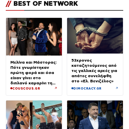
//
BEST OF NETWORK
53χρονος
Μελίνα και Μάστορας:
καταζητούμενος από
Πότε γνωρίστηκαν
τις γαλλικές αρχές για
πρώτη φορά και όσα
απάτες συνελήφθη
είχαν γίνει στο
στο «Ελ. Βενιζέλος»
διπλανό καμαρίνι της
μητέρας της από το
↗
↗
COUSCOUS.GR
DIMOCRACY.GR
2023 (φωτογραφίες)