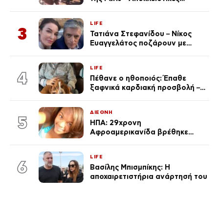
φωτογραφίες
LIFE
3
Τατιάνα Στεφανίδου – Νίκος
Ευαγγελάτος ποζάρουν με
μαγιό σε παραλία στην
Κεφαλονιά
LIFE
4
Πέθανε ο ηθοποιός: Έπαθε
ξαφνικά καρδιακή προσβολή – Η
ανακοίνωση της συζύγου του
ΔΙΕΘΝΗ
5
ΗΠΑ: 29χρονη
Αφροαμερικανίδα βρέθηκε
απαγχονισμένη σε δέντρο στον
Μισισιπή
LIFE
6
Βασίλης Μπισμπίκης: Η
αποχαιρετιστήρια ανάρτησή του