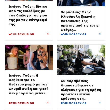
Ιωάννα Τούνη: Βίντεο
από τις Μαλδίβες με
Χαρδαλιάς: Στην
τον διάλογο του γιου
Ηλιούπολη ξεκινά η
της με τον σύντροφό
κατασκευή της
της
πρώτης από τις τρεις
Στέγες
Υποστηριζόμενης
↗
↗
COUSCOUS.GR
DIMOCRACY.GR
Διαβίωσης ΑμεΑ
Ιωάννα Τούνη: Η
αλήθεια για το
60 παραβάσεις
δεύτερο μωρό με τον
διαπιστώθηκαν σε
Σπυριδωνίδη και γιατί
ελέγχους για τη χρήση
δεν μπορεί να μείνει
προστατευτικού
έγκυος στις Μαλδίβες
κράνους στη
Θεσσαλονίκη
↗
↗
COUSCOUS.GR
DIMOCRACY.GR