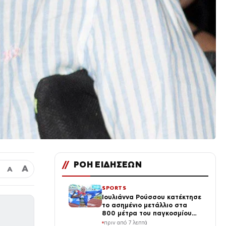
//
ΡΟΗ ΕΙΔΗΣΕΩΝ
Α
Α
SPORTS
Ιουλιάννα Ρούσσου κατέκτησε
το ασημένιο μετάλλιο στα
800 μέτρα του παγκοσμίου
πρωταθλήματος Κ20
πριν από 7 λεπτά