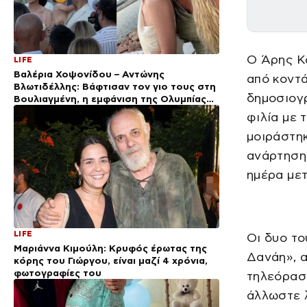
Ο Άρης Κ
LIFE
Βαλέρια Χοψονίδου – Αντώνης
από κοντά
Βλωτιδέλλης: Βάφτισαν τον γιο τους στη
δημοσιογρ
Βουλιαγμένη, η εμφάνιση της Ολυμπίας
και οι καλεσμένοι
φιλία με 
μοιράστηκ
ανάρτηση 
ημέρα μετ
LIFE
Οι δυο το
Μαριάννα Κιμούλη: Κρυφός έρωτας της
Δανάη», 
κόρης του Γιώργου, είναι μαζί 4 χρόνια,
φωτογραφίες του
τηλεόραση
άλλωστε 