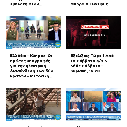
εμπλοκή στον
Μπορά & Γιλντιρίμ;
εμπρησμό της Marfin
Ελλάδα – Κύπρος: Οι
Εξελίξεις Τώρα | Από
πρώτες υπογραφές
το Σάββατο 5/9 &
για την ηλεκτρική
Κάθε Σάββατο –
διασύνδεση των δύο
Κυριακή, 15:20
κρατών – Μετοχική
σύνθεση από γαλλική
εταιρία