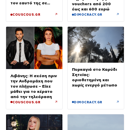
τον εαυτό της σε
vouchers από 200
προτεραιότητα
έως και 600 ευρώ
↗
↗
COUSCOUS.GR
DIMOCRACY.GR
Πυρκαγιά στο Καρύδι
Σητείας:
Λιβάνης: Η σχέση πριν
οριοθετημένη και
την Ανδρομάχη που
χωρίς ενεργό μέτωπο
τον πλήγωσε – Είχε
μάθει για το κέρατο
από την τηλεόραση
↗
↗
COUSCOUS.GR
DIMOCRACY.GR