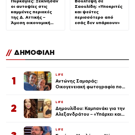
Πυρκαγιές: Ξεκίνησαν
Βούλτεψη σε
οι αυτοψίες στις
Σαουλίδη: «Υποκριτές
καμμένες περιοχές
και ψεύτες
της Δ. Αττικής –
περισσότερο από
Άμεση οικονομική
εσάς δεν υπάρχουν»
ενίσχυση για τους
πυρόπληκτους
//
ΔΗΜΟΦΙΛΗ
LIFE
1
Αντώνης Σαμαράς:
Οικογενειακή φωτογραφία που
ανάρτησε ο γιος του λίγο πριν
από την επέτειο θανάτου της
LIFE
Λένας
2
Δημουλίδου: Καμπανάκι για την
Αλεξανδράτου – «Υπάρχει και
ένα μικρό παιδί πίσω που
χρειάζεται τη μάνα του»
LIFE