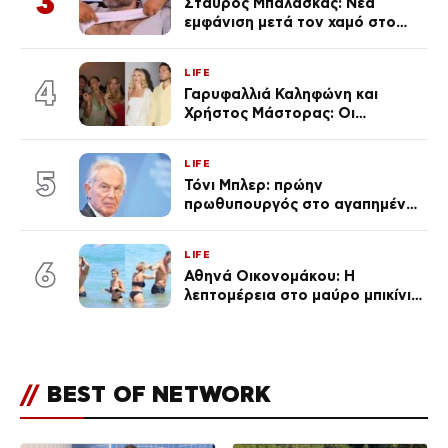
3
Σταύρος Μπαλάσκας: Νέα
εμφάνιση μετά τον χαμό στο
«Πρωινό» (Φωτογραφία)
LIFE
4
Γαρυφαλλιά Καληφώνη και
Χρήστος Μάστορας: Οι
χωριστές διακοπές και η
επέτειος που φέτος πέρασε
LIFE
απαρατήρητη
5
Τόνι Μπλερ: πρώην
πρωθυπουργός στο αγαπημένο
του Πόρτο Χέλι
LIFE
6
Αθηνά Οικονομάκου: Η
λεπτομέρεια στο μαύρο μπικίνι
της που απογείωσε την
εμφάνισή της στη Μύκονο
(φωτογραφίες)
//
BEST OF NETWORK