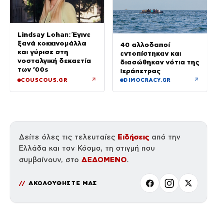
Lindsay Lohan: Έγινε
ξανά κοκκινομάλλα
40 αλλοδαποί
και γύρισε στη
εντοπίστηκαν και
νοσταλγική δεκαετία
διασώθηκαν νότια της
των ’00s
Ιεράπετρας
↗
↗
COUSCOUS.GR
DIMOCRACY.GR
Ειδήσεις
Δείτε όλες τις τελευταίες
από την
Ελλάδα και τον Κόσμο, τη στιγμή που
ΔΕΔΟΜΕΝΟ
συμβαίνουν, στο
.
ΑΚΟΛΟΥΘΗΣΤΕ ΜΑΣ