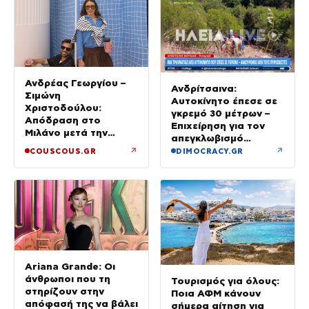
Ανδρέας Γεωργίου –
Ανδρίτσαινα:
Σιμώνη
Αυτοκίνητο έπεσε σε
Χριστοδούλου:
γκρεμό 30 μέτρων –
Απόδραση στο
Επιχείρηση για τον
Μιλάνο μετά την
απεγκλωβισμό
Ίμπιζα
32χρονης
↗
↗
COUSCOUS.GR
DIMOCRACY.GR
Ariana Grande: Οι
άνθρωποι που τη
Τουρισμός για όλους:
στηρίζουν στην
Ποια ΑΦΜ κάνουν
απόφασή της να βάλει
σήμερα αίτηση για