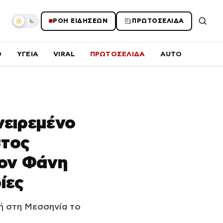
ΡΟΗ ΕΙΔΗΣΕΩΝ
ΠΡΩΤΟΣΕΛΙΔΑ
O
ΥΓΕΙΑ
VIRAL
ΠΡΩΤΟΣΕΛΙΔΑ
AUTO
νειρεμένο
στος
τον Φάνη
ίες
ή στη Μεσσηνία το