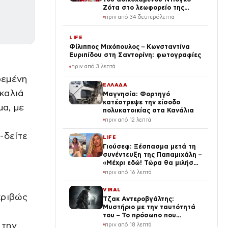
Ζότα στο λεωφορείο της
ομάδας
πριν από 34 δευτερόλεπτα
LIFE
Φίλιππος Μιχόπουλος – Κωνσταντίνα
Ευριπίδου στη Σαντορίνη: φωτογραφίες
πριν από 3 λεπτά
ρεμένη
ΕΛΛΑΔΑ
καλιά
Μαγνησία: Φορτηγό
κατέστρεψε την είσοδο
μα, με
πολυκατοικίας στα Κανάλια
πριν από 12 λεπτά
-δείτε
LIFE
Γιούσεφ: Ξέσπασμα μετά τη
συνέντευξη της Παπαμιχάλη –
«Μέχρι εδώ! Τώρα θα μιλήσω»
(Βίντεο)
πριν από 16 λεπτά
VIRAL
κριβώς
Τζακ Αντεροβγάλτης:
Μυστήριο με την ταυτότητά
του – Το πρόσωπο που
κατηγόρησαν και τελικά έγινε
 την
πριν από 18 λεπτά