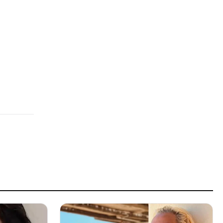
ΠΑΟΚ
πριν από 1 ώρα
ΔΙΕΘΝΗ
Μελόνι σε Σάντσεθ: Η Ιταλία
δεν δέχεται τελεσίγραφα
στον έλεγχο των συνόρων
πριν από 1 ώρα
SPORTS
Μαϊάμι Χιτ και Λος Άντζελες
Λέικερς για τον Κλέι Τόμπσον
πριν από 1 ώρα
LIFE
Ιωάννα Τούνη: Ετοιμάζει πάλι
βαλίτσες για άγνωστο
προορισμό (φωτογραφία)
πριν από 2 ώρες
ΕΛΛΑΔΑ
Εξαφάνιση 15χρονου στην
Αθήνα: Τι αναφέρει το
«Χαμόγελο του Παιδιού»
πριν από 2 ώρες