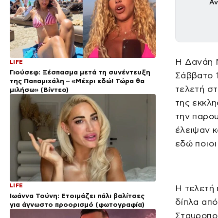
Αν
Η Δανάη 
LIFE
Γιούσεφ: Ξέσπασμα μετά τη συνέντευξη
Σάββατο 1
της Παπαμιχάλη – «Μέχρι εδώ! Τώρα θα
τελετή στ
μιλήσω» (Βίντεο)
της εκκλη
την παρου
έλειψαν κ
εδώ ποιοι
LIFE
H τελετή 
Ιωάννα Τούνη: Ετοιμάζει πάλι βαλίτσες
δίπλα από
για άγνωστο προορισμό (φωτογραφία)
Σταυροπού