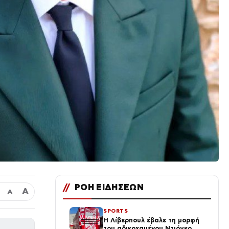
//
ΡΟΗ ΕΙΔΗΣΕΩΝ
Α
Α
SPORTS
Η Λίβερπουλ έβαλε τη μορφή
του αδικοχαμένου Ντιόγκο