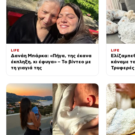
LIFE
LIFE
Δανάη Μπάρκα: «Πήγα, της έκανα
Ελίζαμπεθ
έκπληξη, κι έφυγα» – Το βίντεο με
κάναμε τα
τη γιαγιά της
Τρυφερές
βίντεο με
συνήθεια