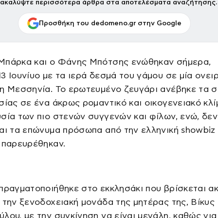
ακαλύψτε περισσότερα άρθρα στα αποτελέσματα αναζήτησης.
Προσθήκη του dedomeno.gr στην Google
Μπάρκα και ο Φάνης Μπότσης ενώθηκαν σήμερα,
3 Ιουνίυο με τα ιερά δεσμά του γάμου σε μία ονει
η Μεσσηνία. Το ερωτευμένο ζευγάρι ανέβηκε τα σ
σίας σε ένα άκρως ρομαντικό και οικογενειακό κλί
σία των πιο στενών συγγενών και φίλων, ενώ, δεν
αι τα επώνυμα πρόσωπα από την ελληνική showbiz 
 παρευρέθηκαν.
πραγματοποιήθηκε στο εκκλησάκι που βρίσκεται α
 την ξενοδοχειακή μονάδα της μητέρας της, Βίκυς
λου, με την συγκίνηση να είναι μεγάλη, καθώς για