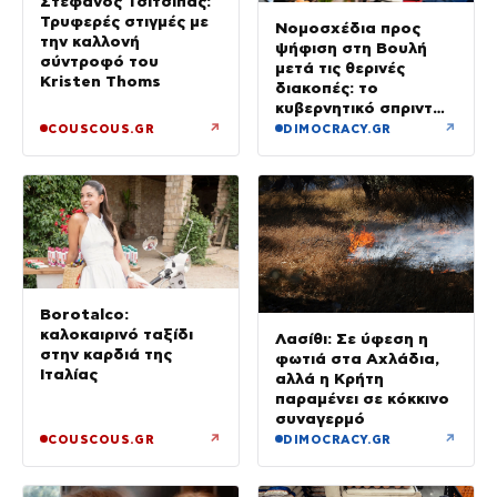
Στέφανος Τσιτσιπάς:
Τρυφερές στιγμές με
Νομοσχέδια προς
την καλλονή
ψήφιση στη Βουλή
σύντροφό του
μετά τις θερινές
Kristen Thoms
διακοπές: το
κυβερνητικό σπριντ
μετά τον
↗
↗
COUSCOUS.GR
DIMOCRACY.GR
Δεκαπενταύγουστο
Borotalco:
καλοκαιρινό ταξίδι
Λασίθι: Σε ύφεση η
στην καρδιά της
φωτιά στα Αχλάδια,
Ιταλίας
αλλά η Κρήτη
παραμένει σε κόκκινο
συναγερμό
↗
↗
COUSCOUS.GR
DIMOCRACY.GR