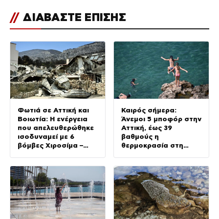
//
ΔΙΑΒΑΣΤΕ ΕΠΙΣΗΣ
Φωτιά σε Αττική και
Καιρός σήμερα:
Βοιωτία: Η ενέργεια
Άνεμοι 5 μποφόρ στην
που απελευθερώθηκε
Αττική, έως 39
ισοδυναμεί με 6
βαθμούς η
βόμβες Χιροσίμα –
θερμοκρασία στη
Πώς κάηκε μέσα σε 2
χώρα – Πού θα βρέξει
βράδια το 55% της
έκτασης