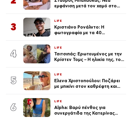
2
Σταύρος Μπαλάσκας: Νέα
εμφάνιση μετά τον χαμό στο
«Πρωινό» (Φωτογραφία)
LIFE
3
Κριστιάνο Ρονάλντο: Η
φωτογραφία με τα 40
πανάκριβα αυτοκίνητα στο
γκαράζ του ξεπέρασε τα 20,7
LIFE
εκ. likes
4
Τσιτσιπάς: Ερωτευμένος με την
Κρίστεν Τομς – Η ηλικία της, το
άγνωστο παρελθόν της και το
μεγάλο της πάθος
LIFE
5
Έλενα Χριστοπούλου: Ποζάρει
με μπικίνι στον καθρέφτη και
εντυπωσιάζει – «Χάνουμε
τουλάχιστον 25 κιλά η
LIFE
καθεμία…» (Βίντεο)
6
Alpha: Βαρύ πένθος για
συνεργάτιδα της Κατερίνας
Καινούργιου – «Κουράστηκες
πολύ… Απόψε είσαι στα χέρια
του Θεού»