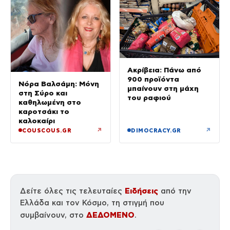
Ακρίβεια: Πάνω από
900 προϊόντα
Νόρα Βαλσάμη: Μόνη
μπαίνουν στη μάχη
στη Σύρο και
του ραφιού
καθηλωμένη στο
καροτσάκι το
καλοκαίρι
↗
↗
COUSCOUS.GR
DIMOCRACY.GR
Ειδήσεις
Δείτε όλες τις τελευταίες
από την
Ελλάδα και τον Κόσμο, τη στιγμή που
ΔΕΔΟΜΕΝΟ
συμβαίνουν, στο
.