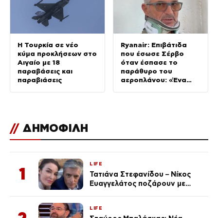
Η Τουρκία σε νέο
Ryanair: Επιβάτιδα
κύμα προκλήσεων στο
που έσωσε Σέρβο
Αιγαίο με 18
όταν έσπασε το
παραβάσεις και
παράθυρο του
παραβιάσεις
αεροπλάνου: «Ένα
κομμάτι του
προσώπου του ήταν
σαν πλαστελίνη»
//
ΔΗΜΟΦΙΛΗ
LIFE
1
Τατιάνα Στεφανίδου – Νίκος
Ευαγγελάτος ποζάρουν με
μαγιό σε παραλία στην
Κεφαλονιά
LIFE