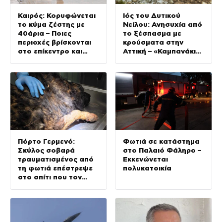
Καιρός: Κορυφώνεται
Ιός του Δυτικού
το κύμα ζέστης με
Νείλου: Ανησυχία από
40άρια – Ποιες
το ξέσπασμα με
περιοχές βρίσκονται
κρούσματα στην
στο επίκεντρο και
Αττική – «Καμπανάκι»
μέχρι πότε θα
από τον Ιατρικό
κρατήσουν τα
Σύλλογο Αθηνών για
μελτέμια
την προστασία της
δημόσιας υγείας
Πόρτο Γερμενό:
Φωτιά σε κατάστημα
Σκύλος σοβαρά
στο Παλαιό Φάληρο –
τραυματισμένος από
Εκκενώνεται
τη φωτιά επέστρεψε
πολυκατοικία
στο σπίτι που τον
φρόντιζαν