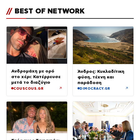
//
BEST OF NETWORK
Ανδρομάχη με ορό
Άνδρος: Κυκλαδίτικη
στο χέρι: Κατέρρευσε
φύση, τέχνη και
μετά το διαζύγιο
παράδοση
↗
↗
COUSCOUS.GR
DIMOCRACY.GR