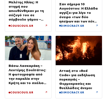
Μελέτης Ηλίας: Η
Σαν σήμερα 10
στιγμή που
Αυγούστου: Η Ελλάδα
απευθύνθηκαν με τη
αγγίζει για λίγο το
σύζυγό του σε
όνειρο «των δύο
σύμβουλο γάμου –
ηπείρων και των πέντε
«Για εμάς το κομβικό
θαλασσών»
↗
↗
COUSCOUS.GR
DIMOCRACY.GR
σημείο ήταν όταν
γεννήθηκε ο γιος μας»
Βάσω Λασκαράκη –
Λευτέρης Σουλτάτος:
Αττική στο «Red
Η φωτογραφία από
Code» για εκδήλωση
την παραλία στην
πυρκαγιάς –
Κρήτη και το σχόλιο
Θερμοκρασίες και
για την αλλαγή στην
θυελλώδεις άνεμοι
εμφάνισή του
↗
↗
COUSCOUS.GR
DIMOCRACY.GR