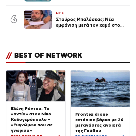
θρηνήσει το παιδί μου» – Η
σπαρακτική περιγραφή του
LIFE
πατέρα και τα κενά στους
6
Σταύρος Μπαλάσκας: Νέα
ισχυρισμούς του ιδιοκτήτη του
εμφάνιση μετά τον χαμό στο
beach bar
«Πρωινό» (Φωτογραφία)
//
BEST OF NETWORK
Ελένη Ράντου: Το
«αντίο» στον Νίκο
Frontex drone
Καλογερόπουλο –
εντόπισε βάρκα με 26
«Ευγνώμων που σε
μετανάστες ανοιχτά
γνώρισα»
της Γαύδου