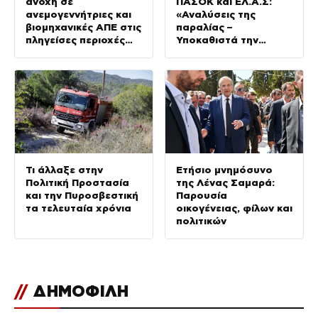
ανοχή σε
ΠΑΣΟΚ και ΕΛ.Α.Σ:
ανεμογεννήτριες και
«Αναλύσεις της
βιομηχανικές ΑΠΕ στις
παραλίας –
πληγείσες περιοχές
Υποκαθιστά την
της Δυτικής Αττικής
οικονομική ανάλυση
με πολιτική
προπαγάνδα»
Τι άλλαξε στην
Ετήσιο μνημόσυνο
Πολιτική Προστασία
της Λένας Σαμαρά:
και την Πυροσβεστική
Παρουσία
τα τελευταία χρόνια
οικογένειας, φίλων και
πολιτικών
//
ΔΗΜΟΦΙΛΗ