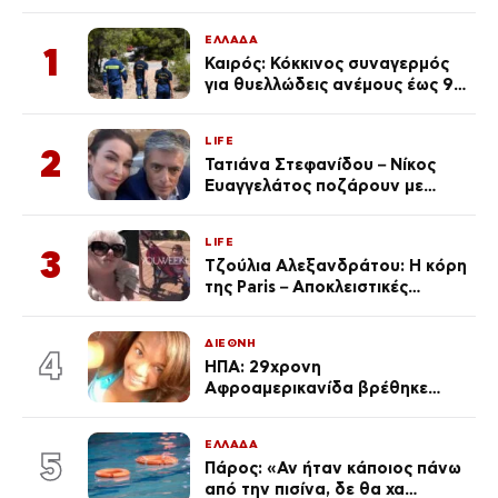
ΕΛΛΑΔΑ
1
Καιρός: Κόκκινος συναγερμός
για θυελλώδεις ανέμους έως 9
μποφόρ – Οι περιοχές που
ανησυχούν τους ειδικούς
LIFE
2
Τατιάνα Στεφανίδου – Νίκος
Ευαγγελάτος ποζάρουν με
μαγιό σε παραλία στην
Κεφαλονιά
LIFE
3
Τζούλια Αλεξανδράτου: Η κόρη
της Paris – Αποκλειστικές
φωτογραφίες
ΔΙΕΘΝΗ
4
ΗΠΑ: 29χρονη
Αφροαμερικανίδα βρέθηκε
απαγχονισμένη σε δέντρο στον
Μισισιπή
ΕΛΛΑΔΑ
5
Πάρος: «Αν ήταν κάποιος πάνω
από την πισίνα, δε θα χα