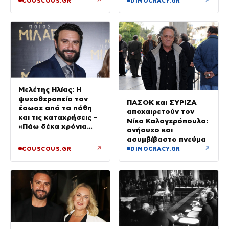
↗
↗
COUSCOUS.GR
DIMOCRACY.GR
Μελέτης Ηλίας: Η
ψυχοθεραπεία τον
ΠΑΣΟΚ και ΣΥΡΙΖΑ
έσωσε από τα πάθη
αποχαιρετούν τον
και τις καταχρήσεις –
Νίκο Καλογερόπουλο:
«Πάω δέκα χρόνια
ανήσυχο και
στον ψυχαναλυτή»
ασυμβίβαστο πνεύμα
↗
↗
COUSCOUS.GR
DIMOCRACY.GR