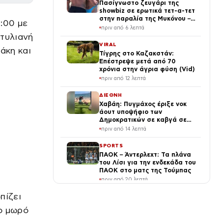
Πασίγνωστο ζευγάρι της
showbiz σε ερωτικά τετ-α-τετ
στην παραλία της Μυκόνου –
:00 με
Τα φιλιά και οι αγκαλιές
πριν από 6 λεπτά
Στυλιανή
VIRAL
άκη και
Τίγρης στο Καζακστάν:
Επέστρεψε μετά από 70
χρόνια στην άγρια φύση (Vid)
πριν από 12 λεπτά
ΔΙΕΘΝΗ
Χαβάη: Πυγμάχος έριξε νοκ
άουτ υποψήφιο των
Δημοκρατικών σε καβγά σε
παραλία – Βίντεο
πριν από 14 λεπτά
SPORTS
ΠΑΟΚ – Άντερλεχτ: Τα πλάνα
του Λίσι για την ενδεκάδα του
ΠΑΟΚ στο ματς της Τούμπας
πριν από 20 λεπτά
πίζει
ΕΛΛΑΔΑ
Μυστράς: Ιατροδικαστική
το μωρό
εξέταση για τον θάνατο του