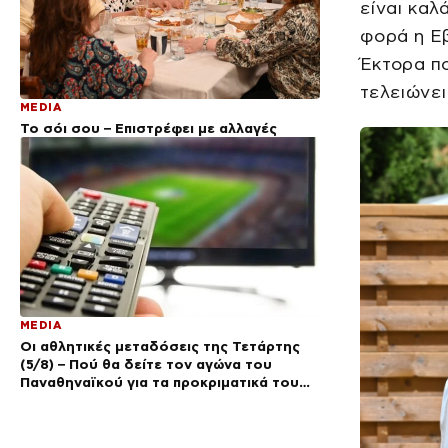
είναι καλ
φορά η Εβ
Έκτορα πο
τελειώνει
MEDIA
Το σόι σου – Επιστρέφει με αλλαγές
MEDIA
Οι αθλητικές μεταδόσεις της Τετάρτης
(5/8) – Πού θα δείτε τον αγώνα του
Παναθηναϊκού για τα προκριματικά του
Conference League