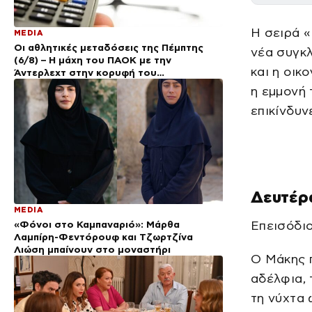
H σειρά «
MEDIA
Οι αθλητικές μεταδόσεις της Πέμπτης
νέα συγκλ
(6/8) – Η μάχη του ΠΑΟΚ με την
και η οικ
Άντερλεχτ στην κορυφή του
προγράμματος
η εμμονή 
επικίνδυν
Δευτέρα
MEDIA
«Φόνοι στο Καμπαναριό»: Μάρθα
Επεισόδιο
Λαμπίρη-Φεντόρουφ και Τζωρτζίνα
Λιώση μπαίνουν στο μοναστήρι
Ο Μάκης π
αδέλφια, 
τη νύχτα 