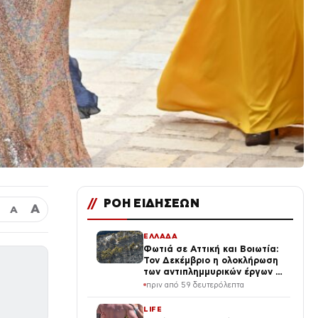
//
ΡΟΗ ΕΙΔΗΣΕΩΝ
Α
Α
ΕΛΛΑΔΑ
Φωτιά σε Αττική και Βοιωτία:
Τον Δεκέμβριο η ολοκλήρωση
των αντιπλημμυρικών έργων –
Σήμερα η εξειδίκευση των
πριν από 59 δευτερόλεπτα
μέτρων
LIFE