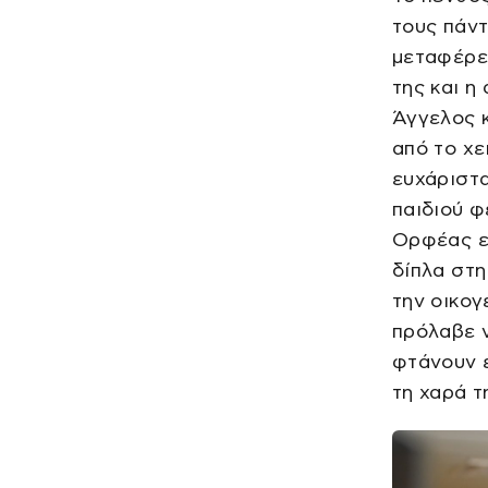
τους πάντ
μεταφέρε
της και η
Άγγελος κ
από το χε
ευχάριστα
παιδιού φ
Ορφέας ε
δίπλα στη
την οικογ
πρόλαβε ν
φτάνουν ε
τη χαρά τ