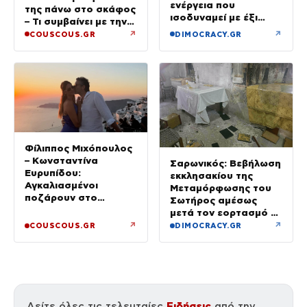
ενέργεια που
της πάνω στο σκάφος
ισοδυναμεί με έξι
– Τι συμβαίνει με την
βόμβες Χιροσίμα
υγεία της;
↗
↗
COUSCOUS.GR
DIMOCRACY.GR
Φίλιππος Μιχόπουλος
– Κωνσταντίνα
Σαρωνικός: Βεβήλωση
Ευρυπίδου:
εκκλησακίου της
Αγκαλιασμένοι
Μεταμόρφωσης του
ποζάρουν στο
Σωτήρος αμέσως
ηλιοβασίλεμα της
μετά τον εορτασμό –
Σαντορίνης
Έσπασαν εικόνες στην
↗
↗
COUSCOUS.GR
DIMOCRACY.GR
Αγία Τράπεζα
Ειδήσεις
Δείτε όλες τις τελευταίες
από την