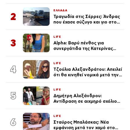
μαγιό σε παραλία στην
Κεφαλονιά
ΕΛΛΑΔΑ
2
Τραγωδία στις Σέρρες: Άνδρας
που έχασε σύζυγο και γιο στο
τροχαίο λέει «Τα έχασα όλα, κάτι
με τράβαγε στην καρδιά μου»
LIFE
3
Alpha: Βαρύ πένθος για
συνεργάτιδα της Κατερίνας
Καινούργιου – «Κουράστηκες
πολύ… Απόψε είσαι στα χέρια
LIFE
του Θεού»
4
Τζούλια Αλεξανδράτου: Απειλεί
ότι θα κινηθεί νομικά μετά την
ανάρτηση της Δημουλίδου
LIFE
5
Δημήτρη Αλεξάνδρου:
Αντίδραση σε αιχμηρό σχόλιο
για την Τούνη με αφορμή το
μεγάλωμα του Πάρη
LIFE
6
Σταύρος Μπαλάσκας: Νέα
εμφάνιση μετά τον χαμό στο