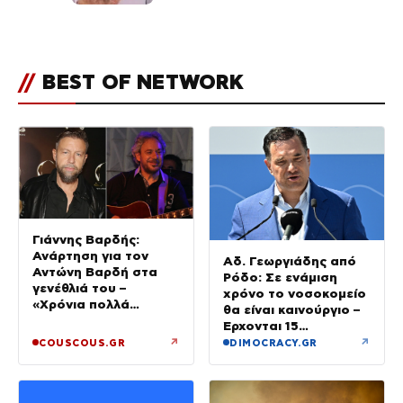
«Πρωινό» (Φωτογραφία)
//
BEST OF NETWORK
Γιάννης Βαρδής:
Ανάρτηση για τον
Αδ. Γεωργιάδης από
Αντώνη Βαρδή στα
Ρόδο: Σε ενάμιση
γενέθλιά του –
χρόνο το νοσοκομείο
«Χρόνια πολλά
θα είναι καινούργιο –
μπαμπά»
Έρχονται 15
νοσηλευτές και
↗
↗
COUSCOUS.GR
DIMOCRACY.GR
ενισχύεται το
Ακτινολογικό