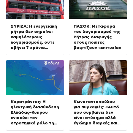
ΣΥΡΙΖΑ: Η ενεργειακή
ΠΑΣΟΚ: Μεταφορά
ρήτρα δεν σημαίνει
του λογαριασμού της
χαμηλότερους
Ρήτρας Διαφυγής
λογαριασμούς, ούτε
στους πολίτες
σβήνει 7 χρόνια
βαφτίζουν «επιτυχία»
ενεργειακής ακρίβειας
Καρατράντος: Η
Κωνσταντοπούλου
ηλεκτρική διασύνδεση
για πυρκαγιές: «Αυτό
Ελλάδας–Κύπρου
που συμβαίνει δεν
ενισχύει τον
είναι ατύχημα αλλά
στρατηγικό ρόλο της
έγκλημα διαρκές και
Ανατολικής
συνεχιζόμενο»