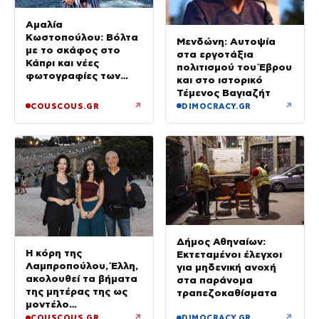
Αμαλία
Κωστοπούλου: Βόλτα
Μενδώνη: Αυτοψία
με το σκάφος στο
στα εργοτάξια
Κάπρι και νέες
πολιτισμού του Έβρου
φωτογραφίες των
και στο ιστορικό
διακοπών της
Τέμενος Βαγιαζήτ
↗
↗
COUSCOUS.GR
DIMOCRACY.GR
Δήμος Αθηναίων:
Η κόρη της
Εκτεταμένοι έλεγχοι
Λαμπροπούλου, Έλλη,
για μηδενική ανοχή
ακολουθεί τα βήματα
στα παράνομα
της μητέρας της ως
τραπεζοκαθίσματα
μοντέλο
(Φωτογραφίες)
↗
↗
COUSCOUS.GR
DIMOCRACY.GR