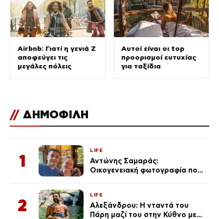
Airbnb: Γιατί η γενιά Z
Αυτοί είναι οι top
αποφεύγει τις
προορισμοί ευτυχίας
μεγάλες πόλεις
για ταξίδια
//
ΔΗΜΟΦΙΛΗ
LIFE
1
Αντώνης Σαμαράς:
Οικογενειακή φωτογραφία που
ανάρτησε ο γιος του λίγο πριν
από την επέτειο θανάτου της
LIFE
Λένας
2
Αλεξάνδρου: Η νταντά του
Πάρη μαζί του στην Κύθνο με