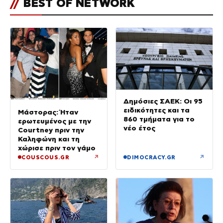
//
BEST OF NETWORK
Δημόσιες ΣΑΕΚ: Οι 95
ειδικότητες και τα
Μάστορας: Ήταν
860 τμήματα για το
ερωτευμένος με την
νέο έτος
Courtney πριν την
Καληφώνη και τη
χώρισε πριν τον γάμο
↗
↗
COUSCOUS.GR
DIMOCRACY.GR