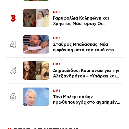
τον μικρό και την Ελληνίδου
(Φωτογραφίες)
LIFE
3
Γαρυφαλλιά Καληφώνη και
Χρήστος Μάστορας: Οι
χωριστές διακοπές και η
επέτειος που φέτος πέρασε
LIFE
απαρατήρητη
4
Σταύρος Μπαλάσκας: Νέα
εμφάνιση μετά τον χαμό στο
«Πρωινό» (Φωτογραφία)
LIFE
5
Δημουλίδου: Καμπανάκι για την
Αλεξανδράτου – «Υπάρχει και
ένα μικρό παιδί πίσω που
χρειάζεται τη μάνα του»
LIFE
6
Τόνι Μπλερ: πρώην
πρωθυπουργός στο αγαπημένο
του Πόρτο Χέλι