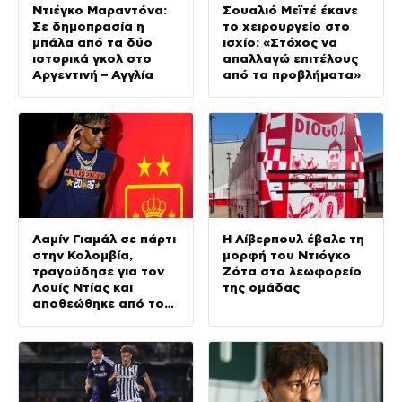
Ντιέγκο Μαραντόνα:
Σουαλιό Μεϊτέ έκανε
Σε δημοπρασία η
το χειρουργείο στο
μπάλα από τα δύο
ισχίο: «Στόχος να
ιστορικά γκολ στο
απαλλαγώ επιτέλους
Αργεντινή – Αγγλία
από τα προβλήματα»
Λαμίν Γιαμάλ σε πάρτι
Η Λίβερπουλ έβαλε τη
στην Κολομβία,
μορφή του Ντιόγκο
τραγούδησε για τον
Ζότα στο λεωφορείο
Λουίς Ντίας και
της ομάδας
αποθεώθηκε από τον
κόσμο