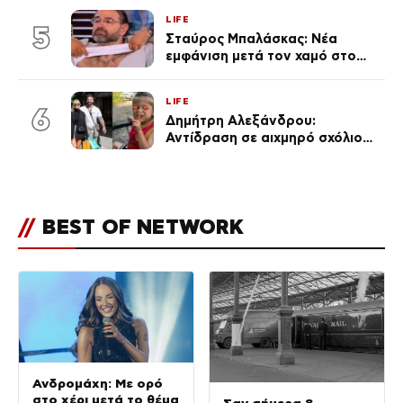
LIFE
5
Σταύρος Μπαλάσκας: Νέα
εμφάνιση μετά τον χαμό στο
«Πρωινό» (Φωτογραφία)
LIFE
6
Δημήτρη Αλεξάνδρου:
Αντίδραση σε αιχμηρό σχόλιο
για την Τούνη με αφορμή το
μεγάλωμα του Πάρη
//
BEST OF NETWORK
Ανδρομάχη: Με ορό
στο χέρι μετά το θέμα