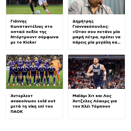
Γιάννης
Δημήτρης
Κωνσταντέλιας στο
Γιαννακόπουλος:
οπτικό πεδίο της
«Όταν σου πετάνε μία
Ντόρτμουντ σύμφωνα
μικρή πέτρα, πρέπει να
με το Kicker
πάρεις μία μεγάλη και
να τους
καταστρέψεις»
Άντερλεχτ
Μαϊάμι Χιτ και Λος
ανακοίνωσε sold out
Άντζελες Λέικερς για
μετά τη νίκη επί του
τον Κλέι Τόμπσον
ΠΑΟΚ