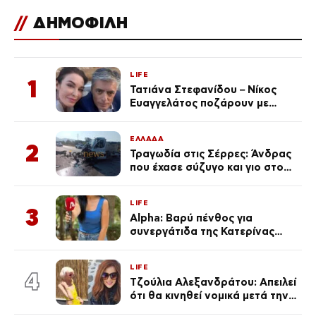
//
ΔΗΜΟΦΙΛΗ
LIFE
1
Τατιάνα Στεφανίδου – Νίκος
Ευαγγελάτος ποζάρουν με
μαγιό σε παραλία στην
Κεφαλονιά
ΕΛΛΑΔΑ
2
Τραγωδία στις Σέρρες: Άνδρας
που έχασε σύζυγο και γιο στο
τροχαίο λέει «Τα έχασα όλα, κάτι
με τράβαγε στην καρδιά μου»
LIFE
3
Alpha: Βαρύ πένθος για
συνεργάτιδα της Κατερίνας
Καινούργιου – «Κουράστηκες
πολύ… Απόψε είσαι στα χέρια
LIFE
του Θεού»
4
Τζούλια Αλεξανδράτου: Απειλεί
ότι θα κινηθεί νομικά μετά την
ανάρτηση της Δημουλίδου