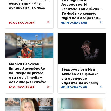
Σαν σήμερα 8
υγείας της – «Μην
Αυγούστου: Η
ανησυχείτε, το ‘χω»
«ληστεία του αιώνα» –
Το ψεύτικο κόκκινο
σήμα που σταμάτησε
τρένο με 2,6 εκατ.
↗
↗
COUSCOUS.GR
DIMOCRACY.GR
λίρες
Μαρίνα Βερνίκου:
Έπιασε λαγοκέφαλο
66χρονος στη Νέα
και ανέβασε βίντεο
Αγχίαλο στη φυλακή
στα social media –
για αυνανισμό
«Δεν υπάρχει κανένας
μπροστά σε ανήλικη
λόγος να φοβόμαστε»
↗
↗
COUSCOUS.GR
DIMOCRACY.GR