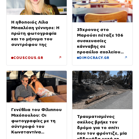
Η ηθοποιός Λίλα
Μπακλέση γέννησε: Η
35χρονος στο
πρώτη φωτογραφία
Μαρούσι πέταξε 106
και το μήνυμα του
συσκευασίες
συντρόφου της
κάνναβης σε
προαύλιο σχολείου
και έφυγε μόλις είδε
↗
↗
COUSCOUS.GR
DIMOCRACY.GR
τη ΔΙ.ΑΣ.
Γενέθλια του Φίλιππου
Μιχόπουλου: Οι
Τραυματισμένος
φωτογραφίες με τη
σκύλος βρήκε τον
σύντροφό του
δρόμο για το σπίτι
Κωνσταντίνα
που τον φρόντιζε, μία
Ευρυπίδου και το
εβδομάδα μετά τη