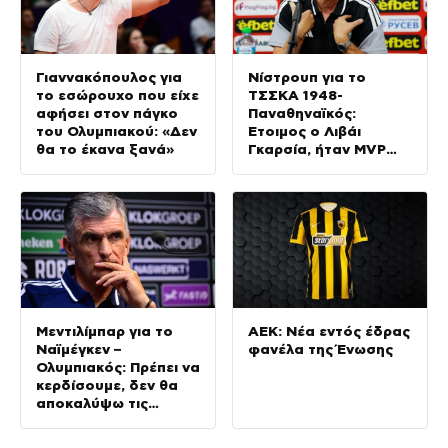
Γιαννακόπουλος για
Νίστρουπ για το
το εσώρουχο που είχε
ΤΣΣΚΑ 1948-
αφήσει στον πάγκο
Παναθηναϊκός:
του Ολυμπιακού: «Δεν
Έτοιμος ο Λιβάι
θα το έκανα ξανά»
Γκαρσία, ήταν MVP
στις προπονήσεις
Μεντιλίμπαρ για το
ΑΕΚ: Νέα εντός έδρας
Ναϊμέγκεν –
φανέλα της Ένωσης
Ολυμπιακός: Πρέπει να
κερδίσουμε, δεν θα
αποκαλύψω τις
αλλαγές που θα κάνω