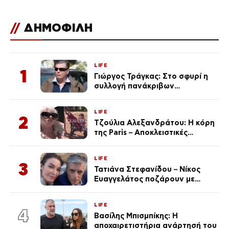
//
ΔΗΜΟΦΙΛΗ
LIFE
1
Γιώργος Τράγκας: Στο σφυρί η
συλλογή πανάκριβων
αυτοκινήτων του – Ζαλίζουν τα
ποσά
LIFE
2
Τζούλια Αλεξανδράτου: Η κόρη
της Paris – Αποκλειστικές
φωτογραφίες
LIFE
3
Τατιάνα Στεφανίδου – Νίκος
Ευαγγελάτος ποζάρουν με
μαγιό σε παραλία στην
Κεφαλονιά
LIFE
4
Βασίλης Μπισμπίκης: Η
αποχαιρετιστήρια ανάρτησή του