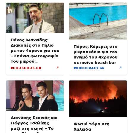
Πάνος Ιωαννίδης:
Διακοπές στο Πήλιο
Πάρος: Κάμερες στο
με τον 4χρονο γιο του
μικροσκόπιο για τον
– Σπάνια φωτογραφία
πνιγμό του 4χρονου
του μικρού
σε πισίνα beach bar
Κωνσταντίνου
↗
↗
COUSCOUS.GR
DIMOCRACY.GR
Διονύσης Σχοινάς και
Γιώργος Τσαλίκης
Φωτιά τώρα στη
μαζί στη σκηνή – Το
Χαλκίδα