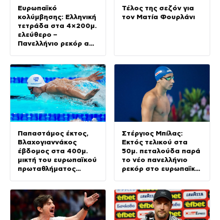
Ευρωπαϊκό
Τέλος της σεζόν για
κολύμβησης: Ελληνική
τον Ματία Φουρλάνι
τετράδα στα 4×200μ.
ελεύθερο –
Πανελλήνιο ρεκόρ από
Μάρκο και ομαδικό
Παπαστάμος έκτος,
Στέργιος Μπίλας:
Βλαχογιαννάκος
Εκτός τελικού στα
έβδομος στα 400μ.
50μ. πεταλούδα παρά
μικτή του ευρωπαϊκού
το νέο πανελλήνιο
πρωταθλήματος
ρεκόρ στο ευρωπαϊκό
κολύμβησης
πρωτάθλημα