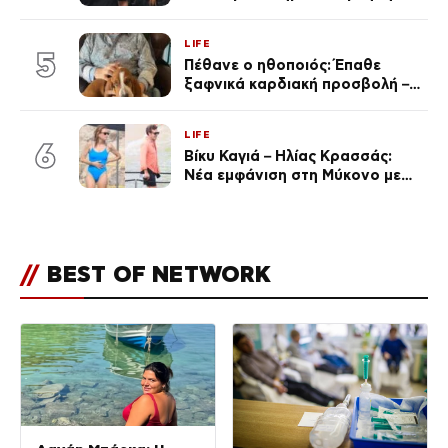
LIFE
5
Πέθανε ο ηθοποιός: Έπαθε
ξαφνικά καρδιακή προσβολή – Η
ανακοίνωση της συζύγου του
LIFE
6
Βίκυ Καγιά – Ηλίας Κρασσάς:
Νέα εμφάνιση στη Μύκονο με
ολόσωμο μαγιό (Φωτογραφίες)
//
BEST OF NETWORK