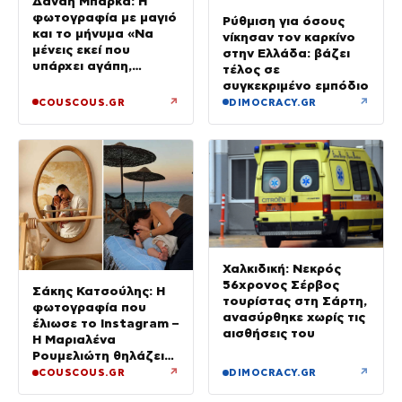
Δανάη Μπάρκα: Η
φωτογραφία με μαγιό
Ρύθμιση για όσους
και το μήνυμα «Να
νίκησαν τον καρκίνο
μένεις εκεί που
στην Ελλάδα: βάζει
υπάρχει αγάπη,
τέλος σε
αλήθεια και
συγκεκριμένο εμπόδιο
αμοιβαιότητα»
↗
↗
COUSCOUS.GR
DIMOCRACY.GR
Χαλκιδική: Νεκρός
56χρονος Σέρβος
Σάκης Κατσούλης: Η
τουρίστας στη Σάρτη,
φωτογραφία που
ανασύρθηκε χωρίς τις
έλιωσε το Instagram –
αισθήσεις του
Η Μαριαλένα
Ρουμελιώτη θηλάζει
τον γιο τους
↗
↗
COUSCOUS.GR
DIMOCRACY.GR