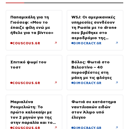
Παπαμιχάλη για τη
WSJ: Οι αμερικανικές
Γιούσεφ: «Μου το
υπηρεσίες συνδέουν
έπαιζε φίλη ενώ με
τη Ρωσία με το drone
ήθελε για τα βίντεο»
που βρέθηκε στο
αεροδρόμιο της
Λειψίας
↗
↗
COUSCOUS.GR
DIMOCRACY.GR
Σπιτικό ψωμί του
Βόλος: Φωτιά στο
τοστ
Βελεστίνο – 40
πυροσβέστες στη
μάχη με τις φλόγες
↗
↗
COUSCOUS.GR
DIMOCRACY.GR
Μαριαλένα
Φωτιά σε κατάστημα
Ρουμελιώτη: Το
ναυτιλιακών ειδών
πρώτο καλοκαίρι με
στον Άλιμο υπό
τον 2 μηνών γιο της
έλεγχο
στην παραλία και το
τρυφερό βίντεο
↗
↗
COUSCOUS.GR
DIMOCRACY.GR