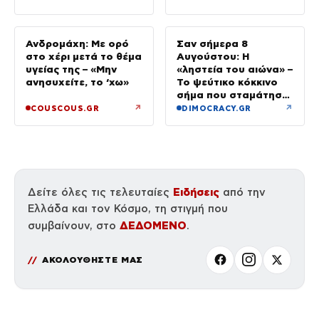
Ανδρομάχη: Με ορό
Σαν σήμερα 8
στο χέρι μετά το θέμα
Αυγούστου: Η
υγείας της – «Μην
«ληστεία του αιώνα» –
ανησυχείτε, το ‘χω»
Το ψεύτικο κόκκινο
σήμα που σταμάτησε
τρένο με 2,6 εκατ.
↗
↗
COUSCOUS.GR
DIMOCRACY.GR
λίρες
Ειδήσεις
Δείτε όλες τις τελευταίες
από την
Ελλάδα και τον Κόσμο, τη στιγμή που
ΔΕΔΟΜΕΝΟ
συμβαίνουν, στο
.
ΑΚΟΛΟΥΘΗΣΤΕ ΜΑΣ