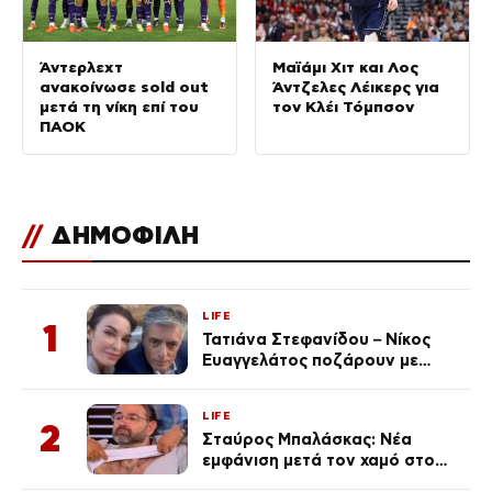
Άντερλεχτ
Μαϊάμι Χιτ και Λος
ανακοίνωσε sold out
Άντζελες Λέικερς για
μετά τη νίκη επί του
τον Κλέι Τόμπσον
ΠΑΟΚ
//
ΔΗΜΟΦΙΛΗ
LIFE
1
Τατιάνα Στεφανίδου – Νίκος
Ευαγγελάτος ποζάρουν με
μαγιό σε παραλία στην
Κεφαλονιά
LIFE
2
Σταύρος Μπαλάσκας: Νέα
εμφάνιση μετά τον χαμό στο
«Πρωινό» (Φωτογραφία)