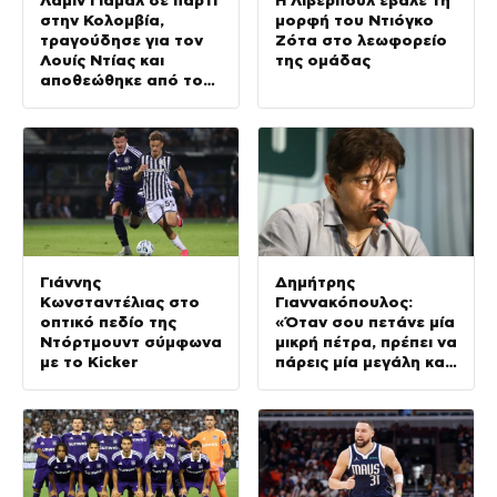
στην Κολομβία,
μορφή του Ντιόγκο
τραγούδησε για τον
Ζότα στο λεωφορείο
Λουίς Ντίας και
της ομάδας
αποθεώθηκε από τον
κόσμο
Γιάννης
Δημήτρης
Κωνσταντέλιας στο
Γιαννακόπουλος:
οπτικό πεδίο της
«Όταν σου πετάνε μία
Ντόρτμουντ σύμφωνα
μικρή πέτρα, πρέπει να
με το Kicker
πάρεις μία μεγάλη και
να τους
καταστρέψεις»