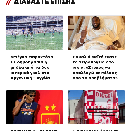
//
ΔΙΑΒΑΣΤΕ ΕΠΙΣΗΣ
Ντιέγκο Μαραντόνα:
Σουαλιό Μεϊτέ έκανε
Σε δημοπρασία η
το χειρουργείο στο
μπάλα από τα δύο
ισχίο: «Στόχος να
ιστορικά γκολ στο
απαλλαγώ επιτέλους
Αργεντινή – Αγγλία
από τα προβλήματα»
Λαμίν Γιαμάλ σε πάρτι
Η Λίβερπουλ έβαλε τη