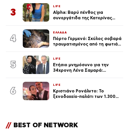
LIFE
3
Alpha: Βαρύ πένθος για
συνεργάτιδα της Κατερίνας
Καινούργιου – «Κουράστηκες
πολύ… Απόψε είσαι στα χέρια
ΕΛΛΑΔΑ
του Θεού»
4
Πόρτο Γερμενό: Σκύλος σοβαρά
τραυματισμένος από τη φωτιά
επέστρεψε στο σπίτι που τον
φρόντιζαν
LIFE
5
Ετήσιο μνημόσυνο για την
34χρονη Λένα Σαμαρά:
Συγκινημένοι ο Αντώνης
Σαμαράς και η σύζυγός του
LIFE
6
Κριστιάνο Ρονάλντο: Το
ξενοδοχείο-παλάτι των 1.300
ευρώ τη βραδιά που θα γίνει η
δεξίωση του γάμου
(φωτογραφίες)
//
BEST OF NETWORK