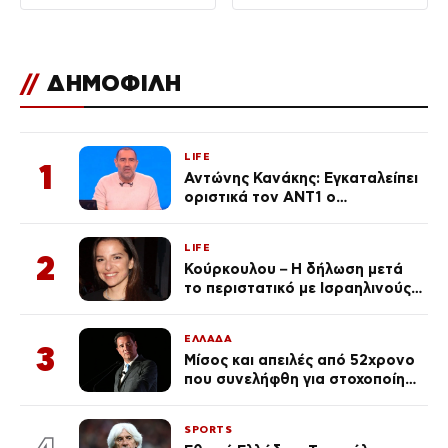
//
ΔΗΜΟΦΙΛΗ
LIFE
1
Αντώνης Κανάκης: Εγκαταλείπει
οριστικά τον ΑΝΤ1 ο
αγαπημένος παρουσιαστής
LIFE
2
Κούρκουλου – Η δήλωση μετά
το περιστατικό με Ισραηλινούς:
«Φερθήκατε σαν
κακομαθημένο
ΕΛΛΑΔΑ
πλουσιοκόριτσο»
3
Μίσος και απειλές από 52χρονο
που συνελήφθη για στοχοποίηση
του Άδωνι Γεωργιάδη –
Οραματιζόταν μέρες Νεπάλ
SPORTS
στην Ελλάδα