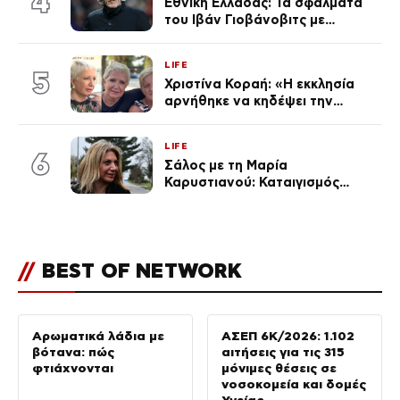
4
Εθνική Ελλάδας: Τα σφάλματα
του Ιβάν Γιοβάνοβιτς με
Τζολάκη, Μουζακίτη, Παυλίδη
και Κωνσταντέλια «κλειδί» στον
LIFE
αποκλεισμό από το Μουντιάλ
5
Χριστίνα Κοραή: «Η εκκλησία
αρνήθηκε να κηδέψει την
αδερφή μου, που χάρισε 4
ζωές»
LIFE
6
Σάλος με τη Μαρία
Καρυστιανού: Καταιγισμός
αντιδράσεων για την ανάρτηση
για την τραγωδία στην
Ηλιούπολη
//
BEST OF NETWORK
Αρωματικά λάδια με
ΑΣΕΠ 6Κ/2026: 1.102
βότανα: πώς
αιτήσεις για τις 315
φτιάχνονται
μόνιμες θέσεις σε
νοσοκομεία και δομές
Υγείας