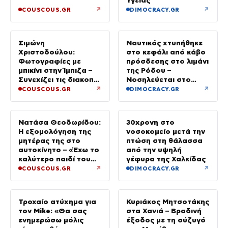
↗
↗
COUSCOUS.GR
DIMOCRACY.GR
Σιμώνη
Ναυτικός χτυπήθηκε
Χριστοδούλου:
στο κεφάλι από κάβο
Φωτογραφίες με
πρόσδεσης στο λιμάνι
μπικίνι στην Ίμπιζα –
της Ρόδου –
Συνεχίζει τις διακοπές
Νοσηλεύεται στο
της με τον σύζυγό
νοσοκομείο
↗
↗
COUSCOUS.GR
DIMOCRACY.GR
της, Αντρέα Γεωργίου
Νατάσα Θεοδωρίδου:
30χρονη στο
Η εξομολόγηση της
νοσοκομείο μετά την
μητέρας της στο
πτώση στη θάλασσα
αυτοκίνητο – «Έχω το
από την υψηλή
καλύτερο παιδί του
γέφυρα της Χαλκίδας
κόσμου»
↗
↗
COUSCOUS.GR
DIMOCRACY.GR
Τροχαίο ατύχημα για
Κυριάκος Μητσοτάκης
τον Mike: «Θα σας
στα Χανιά – Βραδινή
ενημερώσω μόλις
έξοδος με τη σύζυγό