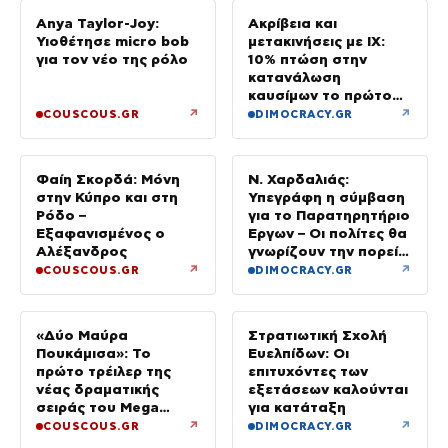
Anya Taylor-Joy:
Ακρίβεια και
Υιοθέτησε micro bob
μετακινήσεις με ΙΧ:
για τον νέο της ρόλο
10% πτώση στην
κατανάλωση
καυσίμων το πρώτο
εξάμηνο του έτους
↗
↗
COUSCOUS.GR
DIMOCRACY.GR
Φαίη Σκορδά: Μόνη
Ν. Χαρδαλιάς:
στην Κύπρο και στη
Υπεγράφη η σύμβαση
Ρόδο –
για το Παρατηρητήριο
Εξαφανισμένος ο
Έργων – Οι πολίτες θα
Αλέξανδρος
γνωρίζουν την πορεία
κάθε έργου στην
↗
↗
COUSCOUS.GR
DIMOCRACY.GR
περιοχή τους
«Δύο Μαύρα
Στρατιωτική Σχολή
Πουκάμισα»: Το
Ευελπίδων: Οι
πρώτο τρέιλερ της
επιτυχόντες των
νέας δραματικής
εξετάσεων καλούνται
σειράς του Mega
για κατάταξη
κυκλοφόρησε
↗
↗
COUSCOUS.GR
DIMOCRACY.GR