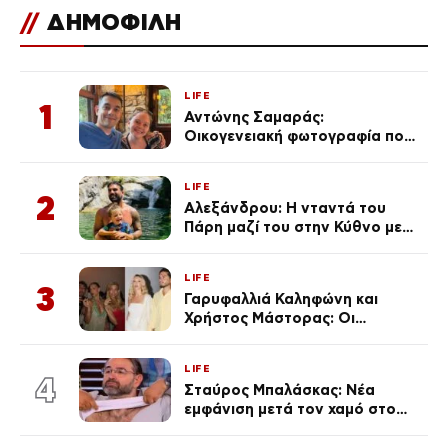
//
ΔΗΜΟΦΙΛΗ
LIFE
1
Αντώνης Σαμαράς:
Οικογενειακή φωτογραφία που
ανάρτησε ο γιος του λίγο πριν
από την επέτειο θανάτου της
LIFE
Λένας
2
Αλεξάνδρου: Η νταντά του
Πάρη μαζί του στην Κύθνο με
τον μικρό και την Ελληνίδου
(Φωτογραφίες)
LIFE
3
Γαρυφαλλιά Καληφώνη και
Χρήστος Μάστορας: Οι
χωριστές διακοπές και η
επέτειος που φέτος πέρασε
LIFE
απαρατήρητη
4
Σταύρος Μπαλάσκας: Νέα
εμφάνιση μετά τον χαμό στο
«Πρωινό» (Φωτογραφία)