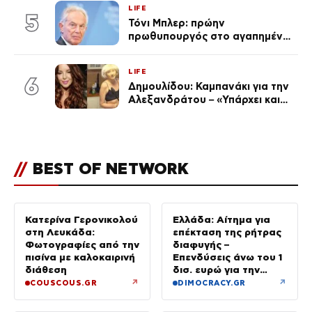
LIFE
5
Τόνι Μπλερ: πρώην
πρωθυπουργός στο αγαπημένο
του Πόρτο Χέλι
LIFE
6
Δημουλίδου: Καμπανάκι για την
Αλεξανδράτου – «Υπάρχει και
ένα μικρό παιδί πίσω που
χρειάζεται τη μάνα του»
//
BEST OF NETWORK
Κατερίνα Γερονικολού
Ελλάδα: Αίτημα για
στη Λευκάδα:
επέκταση της ρήτρας
Φωτογραφίες από την
διαφυγής –
πισίνα με καλοκαιρινή
Επενδύσεις άνω του 1
διάθεση
δισ. ευρώ για την
Ενέργεια έως το 2028
↗
↗
COUSCOUS.GR
DIMOCRACY.GR