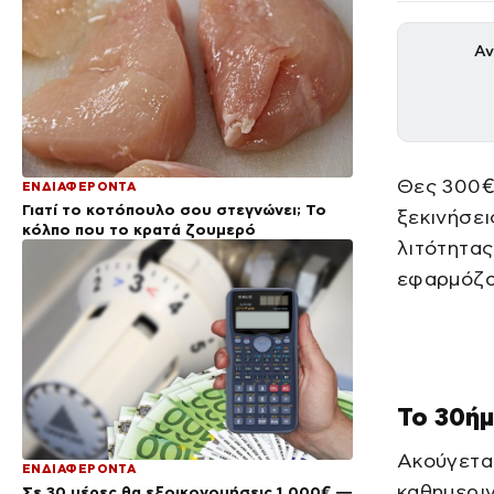
Αν
Θες 300€
ΕΝΔΙΑΦΕΡΟΝΤΑ
Γιατί το κοτόπουλο σου στεγνώνει; Το
ξεκινήσει
κόλπο που το κρατά ζουμερό
λιτότητας
εφαρμόζο
Το 30ήμ
Ακούγεται
ΕΝΔΙΑΦΕΡΟΝΤΑ
καθημεριν
Σε 30 μέρες θα εξοικονομήσεις 1.000€ —