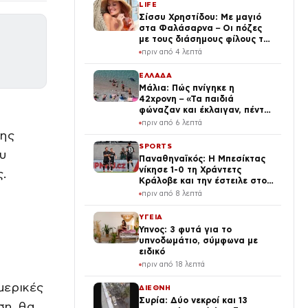
LIFE
Σίσσυ Χρηστίδου: Με μαγιό
στα Φαλάσαρνα – Οι πόζες
με τους διάσημους φίλους της
(φωτογραφίες & βίντεο)
πριν από 4 λεπτά
ΕΛΛΑΔΑ
Μάλια: Πώς πνίγηκε η
42χρονη – «Τα παιδιά
φώναζαν και έκλαιγαν, πέντε
άνθρωποι κάναμε ΚΑΡΠΑ»
πριν από 6 λεπτά
της
SPORTS
ου
Παναθηναϊκός: Η Μπεσίκτας
νίκησε 1-0 τη Χράντετς
.
Κράλοβε και την έστειλε στον
δρόμο του τριφυλλιού
πριν από 8 λεπτά
ΥΓΕΙΑ
Ύπνος: 3 φυτά για το
υπνοδωμάτιο, σύμφωνα με
ειδικό
πριν από 18 λεπτά
μερικές
ΔΙΕΘΝΗ
Συρία: Δύο νεκροί και 13
ση, θα