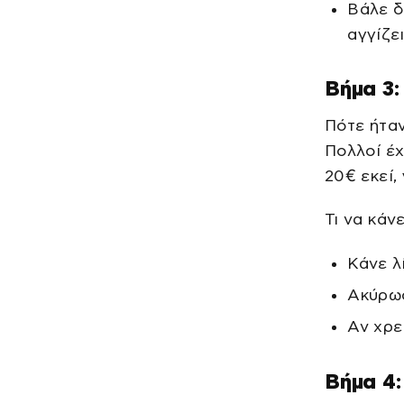
Βάλε δ
αγγίζε
Βήμα 3:
Πότε ήταν
Πολλοί έχ
20€ εκεί,
Τι να κάνε
Κάνε λ
Ακύρωσ
Αν χρε
Βήμα 4: