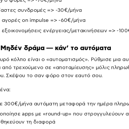
ry 6 φορές => -70€/μήνα
ίαστες συνδρομές => -30€/μήνα
 αγορές on impulse => -60€/μήνα
 εξοικονομήσεις ενέργειας/μετακινήσεων => -100
 Μηδέν δράμα — κάν’ το αυτόματα
χυρό κόλπο είναι ο «αυτοματισμός». Ρύθμισε μια α
 από τρεχούμενο σε «αποταμίευσης» μόλις πληρωθ
υ. Σκέψου το σαν φόρο στον εαυτό σου.
ένα:
ε 300€/μήνα αυτόματη μεταφορά την ημέρα πληρ
οποίησε apps με «round-up» που στρογγυλεύουν 
οθηκεύουν τη διαφορά