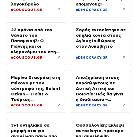
λαγοκέφαλο
επόμενους»
↗
↗
COUSCOUS.GR
DIMOCRACY.GR
22 χρόνια από τον
Σορός εντοπίστηκε σε
θάνατο του
σπηλιά κοντά στους
Παπαμιχαήλ: Ο
Αγίους Ισιδώρους
Γιάννης και οι
στον Λυκαβηττό
κληρονόμοι του στη
διαθήκη
↗
↗
COUSCOUS.GR
DIMOCRACY.GR
Μαρίνα Σταυράκη στη
Αποζημίωση στους
Μύκονο με τον
πυρόπληκτους σε
σύντροφό της, Bulent
Δυτική Αττική και
Ozkan – Τι είπε ο
Βοιωτία: Πώς θα γίνει
Τούρκος
η διαδικασία –
επιχειρηματίας στην
Ξεκινούν τη Δευτέρα
↗
↗
COUSCOUS.GR
DIMOCRACY.GR
κάμερα
οι αιτήσεις
3+1 αντηλιακά σε
Θεσσαλονίκη: Έκλεψε
μορφή στικ για
αυτοκίνητο, τράκαρε
ανανέωση πάνω από
και συνελήφθη