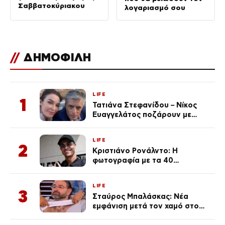
Σαββατοκύριακου
λογαριασμό σου
//
ΔΗΜΟΦΙΛΗ
LIFE
1
Τατιάνα Στεφανίδου – Νίκος
Ευαγγελάτος ποζάρουν με
μαγιό σε παραλία στην
Κεφαλονιά
LIFE
2
Κριστιάνο Ρονάλντο: Η
φωτογραφία με τα 40
πανάκριβα αυτοκίνητα στο
γκαράζ του ξεπέρασε τα 20,7
LIFE
εκ. likes
3
Σταύρος Μπαλάσκας: Νέα
εμφάνιση μετά τον χαμό στο
«Πρωινό» (Φωτογραφία)