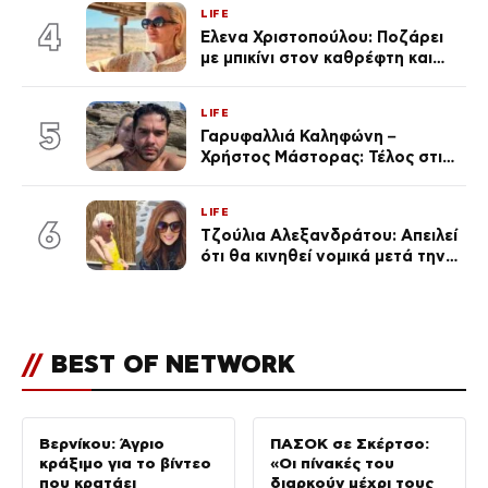
LIFE
4
Έλενα Χριστοπούλου: Ποζάρει
με μπικίνι στον καθρέφτη και
εντυπωσιάζει – «Χάνουμε
τουλάχιστον 25 κιλά η
LIFE
καθεμία…» (Βίντεο)
5
Γαρυφαλλιά Καληφώνη –
Χρήστος Μάστορας: Τέλος στις
φήμες χωρισμού, όλη η αλήθεια
για τη σχέση τους
LIFE
6
Τζούλια Αλεξανδράτου: Απειλεί
ότι θα κινηθεί νομικά μετά την
ανάρτηση της Δημουλίδου
//
BEST OF NETWORK
Βερνίκου: Άγριο
ΠΑΣΟΚ σε Σκέρτσο:
κράξιμο για το βίντεο
«Οι πίνακές του
που κρατάει
διαρκούν μέχρι τους