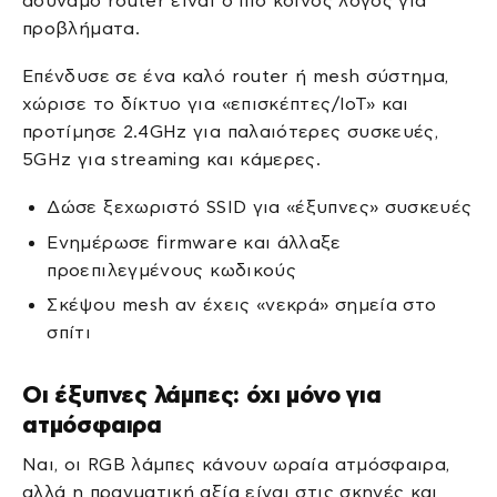
αδύναμο router είναι ο πιο κοινός λόγος για
προβλήματα.
Επένδυσε σε ένα καλό router ή mesh σύστημα,
χώρισε το δίκτυο για «επισκέπτες/IoT» και
προτίμησε 2.4GHz για παλαιότερες συσκευές,
5GHz για streaming και κάμερες.
Δώσε ξεχωριστό SSID για «έξυπνες» συσκευές
Ενημέρωσε firmware και άλλαξε
προεπιλεγμένους κωδικούς
Σκέψου mesh αν έχεις «νεκρά» σημεία στο
σπίτι
Οι έξυπνες λάμπες: όχι μόνο για
ατμόσφαιρα
Ναι, οι RGB λάμπες κάνουν ωραία ατμόσφαιρα,
αλλά η πραγματική αξία είναι στις σκηνές και