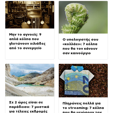
Μην το αγνοείς: 9
απλά κόλπα που
Ο υπολογιστής σου
γλυτώνουν χιλιάδες
«κολλάει»; 7 κόλπα
από το συνεργείο
που θα τον κάνουν
σαν καινούργιο
Σε 2 ώρες είσαι σε
Πληρώνεις πολλά για
παράδεισο: 7 μυστικά
το streaming; 7 κόλπα
για τέλειες εκδρομές
που θα μειώσουν τον