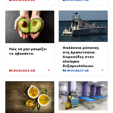
COUSCOUS.GR
DIMOCRACY.GR
Θαλάσσια ρύπανση
Πώς να μην μαυρίζει
στη Δραπετσώνα:
το αβοκάντο;
Χειροπέδες στον
πλοίαρχο
δεξαμενόπλοιου
↗
↗
COUSCOUS.GR
DIMOCRACY.GR