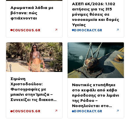
ΑΣΕΠ 6Κ/2026: 1.102
Αρωματικά λάδια με
αιτήσεις για τις 315
βότανα: πώς
μόνιμες θέσεις σε
φτιάχνονται
νοσοκομεία και δομές
Υγείας
↗
↗
COUSCOUS.GR
DIMOCRACY.GR
Σιμώνη
Χριστοδούλου:
Ναυτικός χτυπήθηκε
Φωτογραφίες με
στο κεφάλι από κάβο
μπικίνι στην Ίμπιζα –
πρόσδεσης στο λιμάνι
Συνεχίζει τις διακοπές
της Ρόδου –
της με τον σύζυγό
Νοσηλεύεται στο
της, Αντρέα Γεωργίου
νοσοκομείο
↗
↗
COUSCOUS.GR
DIMOCRACY.GR