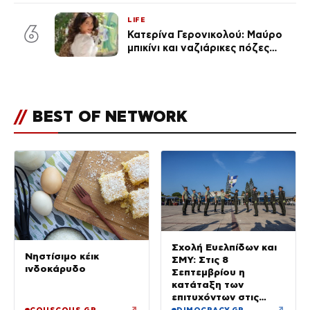
κούραση του χειμώνα»
LIFE
6
Κατερίνα Γερονικολού: Μαύρο
μπικίνι και ναζιάρικες πόζες
(φωτογραφίες)
//
BEST OF NETWORK
Σχολή Ευελπίδων και
Νηστίσιμο κέικ
ΣΜΥ: Στις 8
ινδοκάρυδο
Σεπτεμβρίου η
κατάταξη των
επιτυχόντων στις
Στρατιωτικές Σχολές
↗
↗