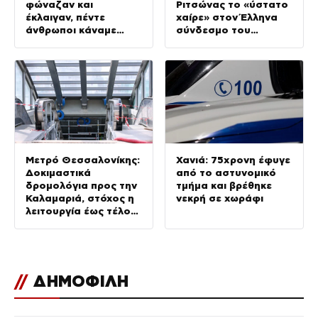
φώναζαν και
Ριτσώνας το «ύστατο
έκλαιγαν, πέντε
χαίρε» στον Έλληνα
άνθρωποι κάναμε
σύνδεσμο του
ΚΑΡΠΑ»
ελικοπτέρου που
έπεσε στην Ψάθα
Μετρό Θεσσαλονίκης:
Χανιά: 75χρονη έφυγε
Δοκιμαστικά
από το αστυνομικό
δρομολόγια προς την
τμήμα και βρέθηκε
Καλαμαριά, στόχος η
νεκρή σε χωράφι
λειτουργία έως τέλος
Αυγούστου
//
ΔΗΜΟΦΙΛΗ