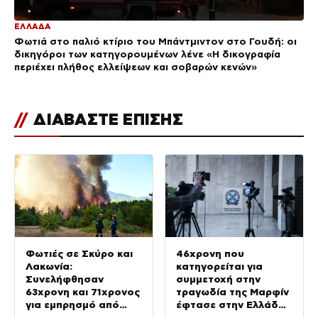
ΕΛΛΑΔΑ
Φωτιά στο παλιό κτίριο του Μπάντμιντον στο Γουδή: οι
δικηγόροι των κατηγορουμένων λένε «Η δικογραφία
περιέχει πλήθος ελλείψεων και σοβαρών κενών»
//
ΔΙΑΒΑΣΤΕ ΕΠΙΣΗΣ
Φωτιές σε Σκύρο και
46χρονη που
Λακωνία:
κατηγορείται για
Συνελήφθησαν
συμμετοχή στην
63χρονη και 71χρονος
τραγωδία της Μαρφίν
για εμπρησμό από
έφτασε στην Ελλάδα
αμέλεια
– Θα μεταφερθεί στη