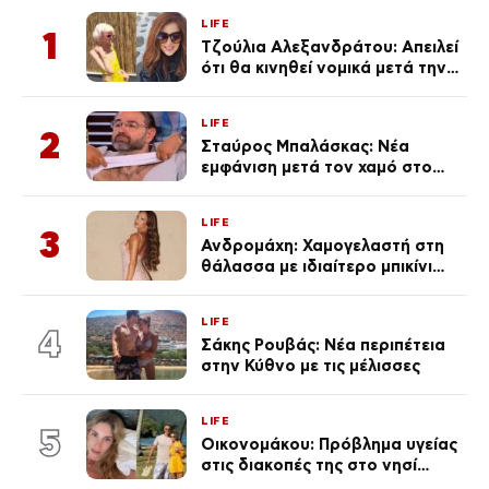
LIFE
1
Τζούλια Αλεξανδράτου: Απειλεί
ότι θα κινηθεί νομικά μετά την
ανάρτηση της Δημουλίδου
LIFE
2
Σταύρος Μπαλάσκας: Νέα
εμφάνιση μετά τον χαμό στο
«Πρωινό» (Φωτογραφία)
LIFE
3
Ανδρομάχη: Χαμογελαστή στη
θάλασσα με ιδιαίτερο μπικίνι
μετά τον χωρισμό της
(φωτογραφία)
LIFE
4
Σάκης Ρουβάς: Νέα περιπέτεια
στην Κύθνο με τις μέλισσες
LIFE
5
Οικονομάκου: Πρόβλημα υγείας
στις διακοπές της στο νησί
Μπόρα Μπόρα – «Έσκασε όλη η