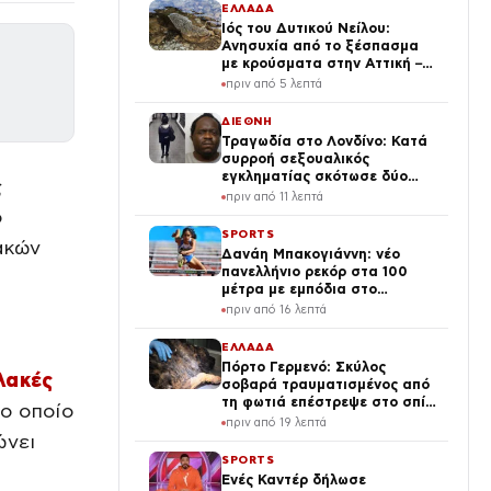
ΕΛΛΑΔΑ
Ιός του Δυτικού Νείλου:
Ανησυχία από το ξέσπασμα
με κρούσματα στην Αττική –
«Καμπανάκι» από τον Ιατρικό
πριν από 5 λεπτά
Σύλλογο Αθηνών για την
προστασία της δημόσιας
ΔΙΕΘΝΗ
υγείας
Τραγωδία στο Λονδίνο: Κατά
συρροή σεξουαλικός
εγκληματίας σκότωσε δύο
ς
γυναίκες ενώ ήταν ελεύθερος
πριν από 11 λεπτά
με εγγύηση – Τα λάθη της
ο
αστυνομίας
SPORTS
ακών
Δανάη Μπακογιάννη: νέο
πανελλήνιο ρεκόρ στα 100
μέτρα με εμπόδια στο
παγκόσμιο πρωτάθλημα Κ20
πριν από 16 λεπτά
ΕΛΛΑΔΑ
Πόρτο Γερμενό: Σκύλος
λακές
σοβαρά τραυματισμένος από
τη φωτιά επέστρεψε στο σπίτι
ο οποίο
που τον φρόντιζαν
πριν από 19 λεπτά
ώνει
SPORTS
Ενές Καντέρ δήλωσε