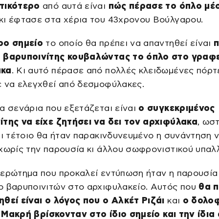
τικότερο
από αυτά είναι
πώς πέρασε το όπλο μέσ
κι έφτασε στα χέρια του 43χρονου Βούλγαρου.
ρο σημείο
το οποίο θα πρέπει να απαντηθεί είναι
 βαρυποινίτης κουβαλώντας το όπλο στο γραφε
ακα
. Κι αυτό πέρασε από πολλές κλειδωμένες πόρτ
ε να ελεγχθεί από δεσμοφύλακες.
α σενάρια που εξετάζεται είναι
ο συγκεκριμένος
ίτης να είχε ζητήσει να δει τον αρχιφύλακα
, ωσ
τι τέτοιο θα ήταν παρακινδυνευμένο η συνάντηση 
 χωρίς την παρουσία κι άλλου σωφρονιστικού υπα
 ερώτημα που προκαλεί εντύπωση ήταν η παρουσία
ο βαρυποινιτών στο αρχιφυλακείο. Αυτός που
θα π
θεί είναι ο λόγος που ο Αλκέτ Ριζάι
και
ο δολο
 Μακρή
βρίσκονταν στο ίδιο σημείο και την ίδια