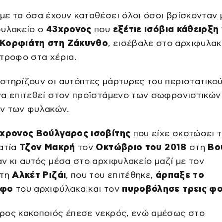
ε τα όσα έχουν καταθέσει όλοι όσοι βρίσκονταν
φυλακείο ο
43χρονος
που
εξέτιε ισόβια κάθειρξη 
Κορφιάτη στη Ζάκυνθο
, εισέβαλε στο αρχιφυλακ
τροφο στα χέρια.
στηρίζουν οι αυτόπτες μάρτυρες του περιστατικο
να επιτεθεί στον προϊστάμενο των σωφρονιστικών
ν των φυλακών.
χρονος Βούλγαρος ισοβίτης
που είχε σκοτώσει 
ατία
Τζον Μακρή
τον
Οκτώβριο του 2018
στη
Βο
ν κι αυτός μέσα στο αρχιφυλακείο μαζί με τον
τη
Αλκέτ Ριζάι
, που του επιτέθηκε,
άρπαξε το
οφο
του αρχιφύλακα και τον
πυροβόλησε τρεις φ
ρος κακοποιός έπεσε νεκρός, ενώ αμέσως στο