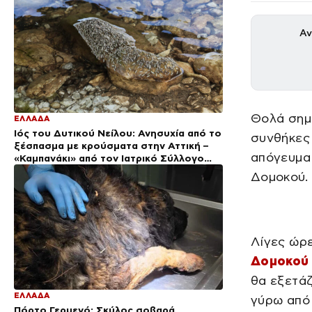
Αν
Θολά σημ
ΕΛΛΑΔΑ
Ιός του Δυτικού Νείλου: Ανησυχία από το
συνθήκες
ξέσπασμα με κρούσματα στην Αττική –
απόγευμα 
«Καμπανάκι» από τον Ιατρικό Σύλλογο
Αθηνών για την προστασία της δημόσιας
Δομοκού.
υγείας
Λίγες ώρε
Δομοκού
θα εξετάζ
ΕΛΛΑΔΑ
γύρω από 
Πόρτο Γερμενό: Σκύλος σοβαρά