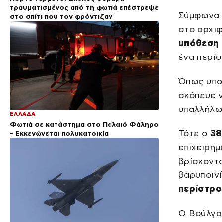
τραυματισμένος από τη φωτιά επέστρεψε
Σύμφωνα μ
στο σπίτι που τον φρόντιζαν
στο αρχι
υπόθεση 
ένα περίσ
Όπως υπο
σκόπευε 
υπαλλήλω
ΕΛΛΑΔΑ
Φωτιά σε κατάστημα στο Παλαιό Φάληρο
Τότε ο
38
– Εκκενώνεται πολυκατοικία
επιχειρημ
βρίσκοντα
βαρυποινί
περίστρ
Ο Βούλγα