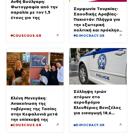
Ανθή Βούλγαρη:
Φωτογραφία από την
Συμφωνία Τουρκίας-
παραλία με τον 1,5
Σαουδικής Αραβίας-
έτους γιο της
Πακιστάν: Πλήγμα για
την εξωτερική
πολιτική και πρόκληση
για την Αθήνα, λέει η
↗
↗
COUSCOUS.GR
DIMOCRACY.GR
ΕΛΑΣ
Σύλληψη τριών
ατόμων στο
Ελένη Μενεγάκη:
αεροδρόμιο
Ανακοίνωση της
Ελευθέριος Βενιζέλος
ταβέρνας της Τασίας
για εισαγωγή 18,6
στην Κεφαλονιά μετά
κιλών υδροπονικής
την επίσκεψή της
κάνναβης σε
↗
↗
COUSCOUS.GR
DIMOCRACY.GR
αποσκευές