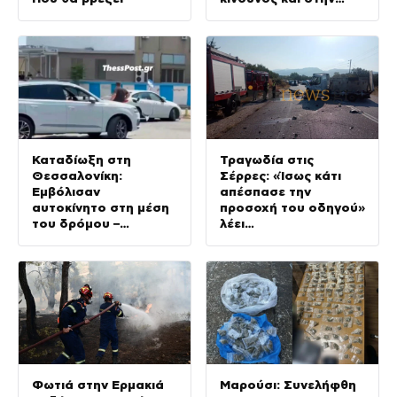
Αττική
Καταδίωξη στη
Τραγωδία στις
Θεσσαλονίκη:
Σέρρες: «Ίσως κάτι
Εμβόλισαν
απέσπασε την
αυτοκίνητο στη μέση
προσοχή του οδηγού»
του δρόμου –
λέει
Ντελιβεράδες
πραγματογνώμονας
φώναζαν στον οδηγό
«μην κάνεις μ@@@»
Φωτιά στην Ερμακιά
Μαρούσι: Συνελήφθη