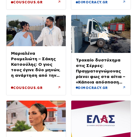
↗
↗
COUSCOUS.GR
DIMOCRACY.GR
Μαριαλένα
Ρουμελιώτη – Σάκης
Τροχαίο δυστύχημα
Κατσούλης: Ο γιος
στις Σέρρες:
τους έγινε δύο μηνών,
Πραγματογνώμονας
η ανάρτηση από την
ρίχνει φως στα αίτια –
παραλία
«Κάποια απόσπαση
προσοχής, ίσως
↗
↗
COUSCOUS.GR
DIMOCRACY.GR
μίλησε στο κινητό»