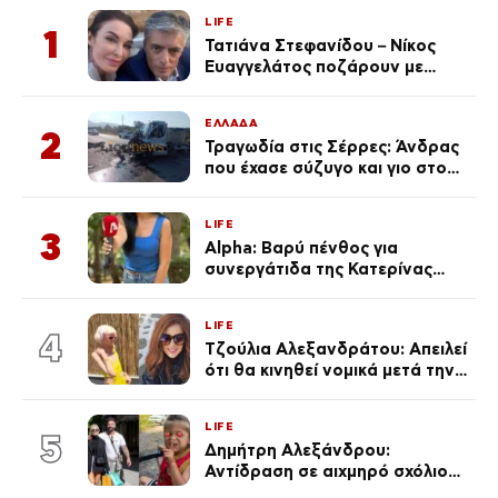
LIFE
1
Τατιάνα Στεφανίδου – Νίκος
Ευαγγελάτος ποζάρουν με
μαγιό σε παραλία στην
Κεφαλονιά
ΕΛΛΑΔΑ
2
Τραγωδία στις Σέρρες: Άνδρας
που έχασε σύζυγο και γιο στο
τροχαίο λέει «Τα έχασα όλα, κάτι
με τράβαγε στην καρδιά μου»
LIFE
3
Alpha: Βαρύ πένθος για
συνεργάτιδα της Κατερίνας
Καινούργιου – «Κουράστηκες
πολύ… Απόψε είσαι στα χέρια
LIFE
του Θεού»
4
Τζούλια Αλεξανδράτου: Απειλεί
ότι θα κινηθεί νομικά μετά την
ανάρτηση της Δημουλίδου
LIFE
5
Δημήτρη Αλεξάνδρου:
Αντίδραση σε αιχμηρό σχόλιο
για την Τούνη με αφορμή το