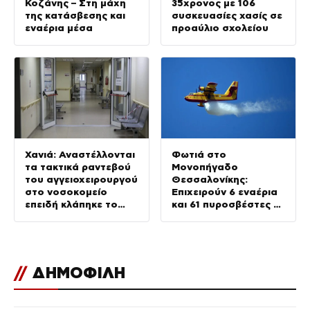
Κοζάνης – Στη μάχη
35χρονος με 106
της κατάσβεσης και
συσκευασίες χασίς σε
εναέρια μέσα
προαύλιο σχολείου
Χανιά: Αναστέλλονται
Φωτιά στο
τα τακτικά ραντεβού
Μονοπήγαδο
του αγγειοχειρουργού
Θεσσαλονίκης:
στο νοσοκομείο
Επιχειρούν 6 εναέρια
επειδή κλάπηκε το
και 61 πυροσβέστες με
μηχανάκι του γιατρού
22 οχήματα
//
ΔΗΜΟΦΙΛΗ