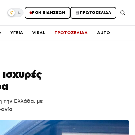
ΡΟΗ ΕΙΔΗΣΕΩΝ
ΠΡΩΤΟΣΕΛΙΔΑ
O
ΥΓΕΙΑ
VIRAL
ΠΡΩΤΟΣΕΛΙΔΑ
AUTO
ι ισχυρές
ρα
η την Ελλάδα, με
δονία