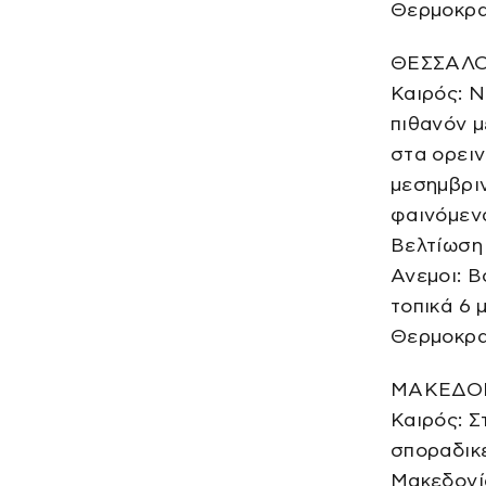
Θερμοκρασ
ΘΕΣΣΑΛ
Καιρός: Ν
πιθανόν μ
στα ορειν
μεσημβριν
φαινόμενα
Βελτίωση 
Ανεμοι: Β
τοπικά 6 
Θερμοκρασ
ΜΑΚΕΔΟΝ
Καιρός: Σ
σποραδικέ
Μακεδονία