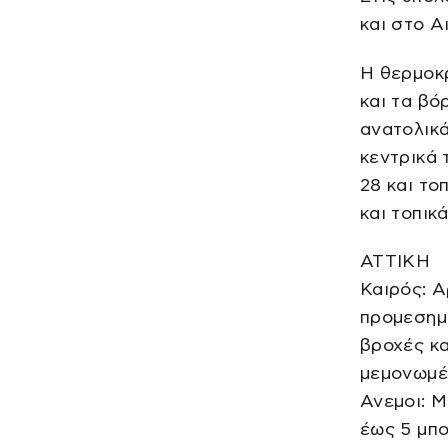
και στο Α
Η θερμοκρ
και τα βό
ανατολικά
κεντρικά 
28 και το
και τοπικ
ΑΤΤΙΚΗ
Καιρός: Α
προμεσημ
βροχές κα
μεμονωμέν
Ανεμοι: Μ
έως 5 μπ