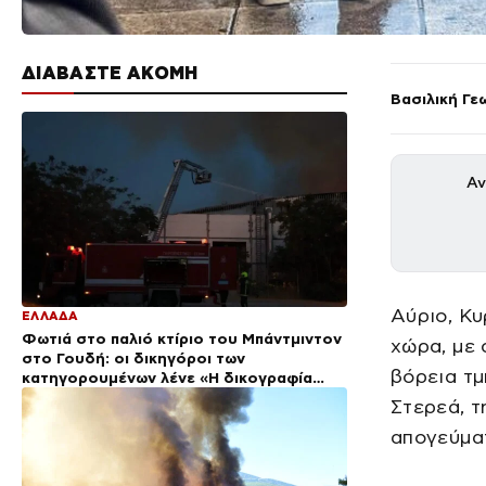
ΔΙΑΒΑΣΤΕ ΑΚΟΜΗ
Βασιλική Γε
Αν
Αύριο, Κυ
ΕΛΛΑΔΑ
Φωτιά στο παλιό κτίριο του Μπάντμιντον
χώρα, με
στο Γουδή: οι δικηγόροι των
βόρεια τμ
κατηγορουμένων λένε «Η δικογραφία
περιέχει πλήθος ελλείψεων και σοβαρών
Στερεά, τ
κενών»
απογεύματ