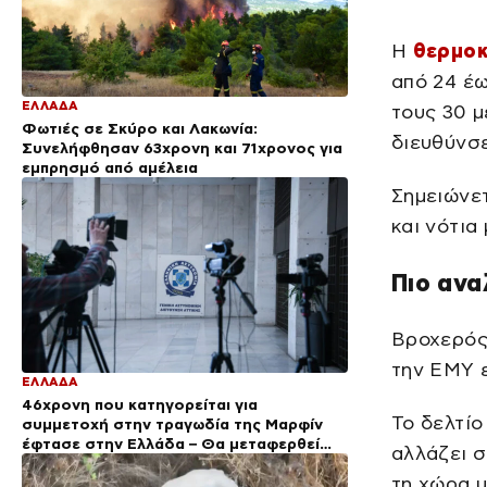
Η
θερμοκ
από 24 έω
ΕΛΛΑΔΑ
τους 30 μ
Φωτιές σε Σκύρο και Λακωνία:
διευθύνσε
Συνελήφθησαν 63χρονη και 71χρονος για
εμπρησμό από αμέλεια
Σημειώνετ
και νότια
Πιο ανα
Βροχερός 
την ΕΜΥ 
ΕΛΛΑΔΑ
46χρονη που κατηγορείται για
Το δελτίο
συμμετοχή στην τραγωδία της Μαρφίν
έφτασε στην Ελλάδα – Θα μεταφερθεί
αλλάζει σ
στη ΓΑΔΑ
τη χώρα μ