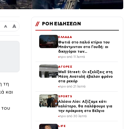
//
ΡΟΗ ΕΙΔΗΣΕΩΝ
Α
Α
ΕΛΛΑΔΑ
Φωτιά στο παλιό κτίριο του
Μπάντμιντον στο Γουδή: οι
δικηγόροι των
κατηγορουμένων λένε «Η
πριν από 11 λεπτά
δικογραφία περιέχει πλήθος
ελλείψεων και σοβαρών
ΑΓΟΡΕΣ
κενών»
Wall Street: Οι εξελίξεις στη
Μέση Ανατολή έβαλαν φρένο
στα ρεκόρ
η τη
πριν από 21 λεπτά
κά και
SPORTS
Αλέσιο Λίσι: Αξίζαμε κάτι
καλύτερο, θα παλέψουμε για
 του
την πρόκριση στο Βέλγιο
πριν από 30 λεπτά
LIFE