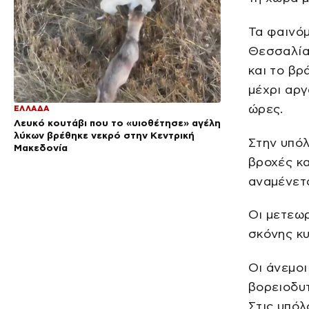
Τα φαινόμ
Θεσσαλία 
και το βρ
μέχρι αργ
ώρες.
ΕΛΛΑΔΑ
Λευκό κουτάβι που το «υιοθέτησε» αγέλη
λύκων βρέθηκε νεκρό στην Κεντρική
Στην υπό
Μακεδονία
βροχές κα
αναμένετα
Οι μετεω
σκόνης κυ
Οι άνεμοι
βορειοδυτ
Στις υπόλ