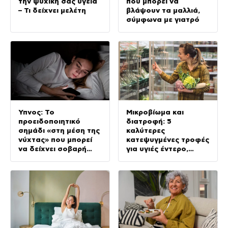
την ψυχική σας υγεία
που μπορεί να
– Τι δείχνει μελέτη
βλάψουν τα μαλλιά,
σύμφωνα με γιατρό
Ύπνος: Το
Μικροβίωμα και
προειδοποιητικό
διατροφή: 5
σημάδι «στη μέση της
καλύτερες
νύχτας» που μπορεί
κατεψυγμένες τροφές
να δείχνει σοβαρή
για υγιές έντερο,
πάθηση, σύμφωνα με
σύμφωνα με ειδικούς
γιατρό