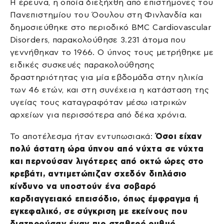
Η έρευνα, η οποία διεξήχθη από επιστήμονες του
Πανεπιστημίου του Όουλου στη Φινλανδία και
δημοσιεύθηκε στο περιοδικό BMC Cardiovascular
Disorders, παρακολούθησε 3.231 άτομα που
γεννήθηκαν το 1966. Ο ύπνος τους μετρήθηκε με
ειδικές συσκευές παρακολούθησης
δραστηριότητας για μία εβδομάδα στην ηλικία
των 46 ετών, και στη συνέχεια η κατάσταση της
υγείας τους καταγραφόταν μέσω ιατρικών
αρχείων για περισσότερα από δέκα χρόνια.
Το αποτέλεσμα ήταν εντυπωσιακά:
Όσοι είχαν
πολύ άστατη ώρα ύπνου από νύχτα σε νύχτα
και περνούσαν λιγότερες από οκτώ ώρες στο
κρεβάτι, αντιμετώπιζαν σχεδόν διπλάσιο
κίνδυνο να υποστούν ένα σοβαρό
καρδιαγγειακό επεισόδιο, όπως έμφραγμα ή
εγκεφαλικό, σε σύγκριση με εκείνους που
διατηρούσαν έναν πιο σταθερό ρυθμό.