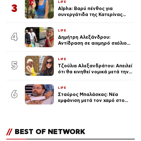
LIFE
3
Alpha: Βαρύ πένθος για
συνεργάτιδα της Κατερίνας
Καινούργιου – «Κουράστηκες
πολύ… Απόψε είσαι στα χέρια
LIFE
του Θεού»
4
Δημήτρη Αλεξάνδρου:
Αντίδραση σε αιχμηρό σχόλιο
για την Τούνη με αφορμή το
μεγάλωμα του Πάρη
LIFE
5
Τζούλια Αλεξανδράτου: Απειλεί
ότι θα κινηθεί νομικά μετά την
ανάρτηση της Δημουλίδου
LIFE
6
Σταύρος Μπαλάσκας: Νέα
εμφάνιση μετά τον χαμό στο
«Πρωινό» (Φωτογραφία)
//
BEST OF NETWORK