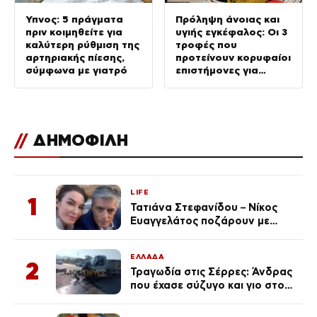
Ύπνος: 5 πράγματα
Πρόληψη άνοιας και
πριν κοιμηθείτε για
υγιής εγκέφαλος: Οι 3
καλύτερη ρύθμιση της
τροφές που
αρτηριακής πίεσης,
προτείνουν κορυφαίοι
σύμφωνα με γιατρό
επιστήμονες για
καλύτερη διάθεση
//
ΔΗΜΟΦΙΛΗ
LIFE
1
Τατιάνα Στεφανίδου – Νίκος
Ευαγγελάτος ποζάρουν με
μαγιό σε παραλία στην
Κεφαλονιά
ΕΛΛΑΔΑ
2
Τραγωδία στις Σέρρες: Άνδρας
που έχασε σύζυγο και γιο στο
τροχαίο λέει «Τα έχασα όλα, κάτι
με τράβαγε στην καρδιά μου»