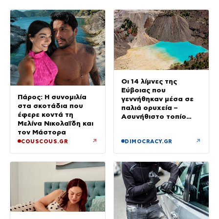
Οι 14 λίμνες της
Εύβοιας που
Πάρος: Η συνομιλία
γεννήθηκαν μέσα σε
στα σκοτάδια που
παλιά ορυχεία –
έφερε κοντά τη
Ασυνήθιστο τοπίο
Μελίνα Νικολαΐδη και
στην Ελλάδα
τον Μάστορα
↗
↗
COUSCOUS.GR
DIMOCRACY.GR