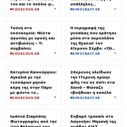
του και το σχόλιο για
υπάλληλος
την ηλικία του
καταστήματος
↗
↗
COUSCOUS.GR
DIMOCRACY.GR
Τούνη στο
Η περιγραφή της
νοσοκομείο: Νύχτα
γυναίκας που κράτησε
αγωνίας με ορούς και
μέσα στο αεροπλάνο
αντιβιώσεις – Τι
της Ryanair τον
συμβαίνει;
61χρονο Σέρβο: «Όλα
έγιναν σε κλάσματα
↗
↗
COUSCOUS.GR
DIMOCRACY.GR
δευτερολέπτου»
Κατερίνα Καινούργιου:
24χρονος κλείδωσε
Αγκαλιά με την
την 17χρονη πρώην
τεσσάρων μηνών
φίλη του σε σπίτι στα
κόρη της στην Πάρο
Χανιά – Φώναζε
με φόντο το
«βοήθεια» η κοπέλα
ηλιοβασίλεμα
↗
↗
COUSCOUS.GR
DIMOCRACY.GR
Ιωάννα Σιαμπάνη:
Σοβαρό τροχαίο στο
Φωτογραφίες από την
Λαγονήσι: Μηχανή της
ώρα θηλασμού του
ομάδας ΔΙΑΣ