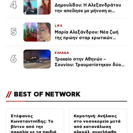
4
Δημουλίδου: Η Αλεξανδράτου
την απείλησε με μήνυση κι
εκείνη απαντά – «Δεν σε
αναγνώρισα, όταν κατάλαβα
LIFE
ποια είσαι σοκαρίστικα»
5
Μαρία Αλεξάνδρου: Νέα ζωή
της πρώην σταρ ερωτικών
ταινιών, μητέρα ενός παιδιού με
σύντροφο επιχειρηματία
ΕΛΛΑΔΑ
(Φωτογραφίες)
6
Τροχαίο στην Αθηνών –
Σουνίου: Τραυματίστηκαν δύο
αστυνομικοί
//
BEST OF NETWORK
Στέφανος
Κομοτηνή: Ανήλικος
Κωνσταντινίδης: Το
στο νοσοκομείο μετά
βίντεο από την
από κατανάλωση
παραλία με τα παιδιά
αλκοόλ, συνελήφθη