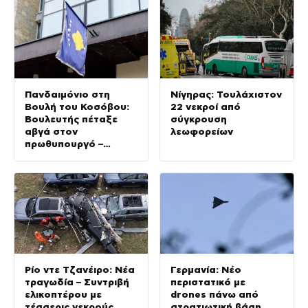
Πανδαιμόνιο στη
Νίγηρας: Τουλάχιστον
Βουλή του Κοσόβου:
22 νεκροί από
Βουλευτής πέταξε
σύγκρουση
αβγά στον
λεωφορείων
πρωθυπουργό –
βίντεο
Ρίο ντε Τζανέιρο: Νέα
Γερμανία: Νέο
τραγωδία – Συντριβή
περιστατικό με
ελικοπτέρου με
drones πάνω από
τέσσερις νεκρούς
στρατιωτική βάση