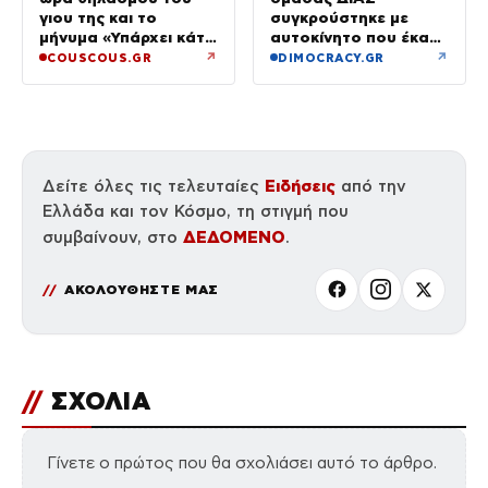
γιου της και το
συγκρούστηκε με
μήνυμα «Υπάρχει κάτι
αυτοκίνητο που έκανε
μαγικό σε αυτές τις
αναστροφή – Δύο
↗
↗
COUSCOUS.GR
DIMOCRACY.GR
αργές μέρες»
αστυνομικοί
τραυματίες, βίντεο
Ειδήσεις
Δείτε όλες τις τελευταίες
από την
Ελλάδα και τον Κόσμο, τη στιγμή που
ΔΕΔΟΜΕΝΟ
συμβαίνουν, στο
.
ΑΚΟΛΟΥΘΗΣΤΕ ΜΑΣ
//
ΣΧΟΛΙΑ
Γίνετε ο πρώτος που θα σχολιάσει αυτό το άρθρο.