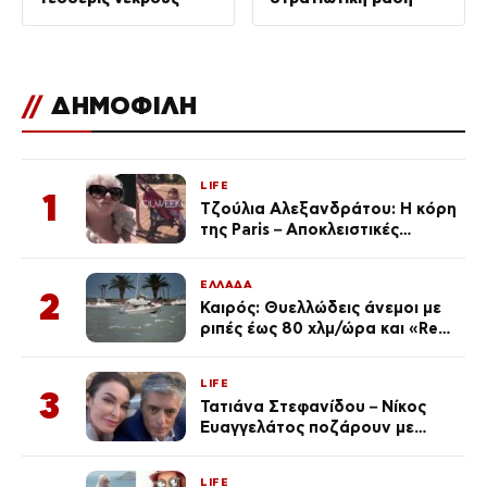
//
ΔΗΜΟΦΙΛΗ
LIFE
1
Τζούλια Αλεξανδράτου: Η κόρη
της Paris – Αποκλειστικές
φωτογραφίες
ΕΛΛΑΔΑ
2
Καιρός: Θυελλώδεις άνεμοι με
ριπές έως 80 χλμ/ώρα και «Red
Code» σε 6 περιοχές για
κίνδυνο πυρκαγιάς
LIFE
3
Τατιάνα Στεφανίδου – Νίκος
Ευαγγελάτος ποζάρουν με
μαγιό σε παραλία στην
Κεφαλονιά
LIFE