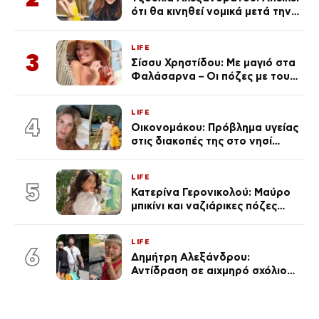
ότι θα κινηθεί νομικά μετά την
ανάρτηση της Δημουλίδου
LIFE
3
Σίσσυ Χρηστίδου: Με μαγιό στα
Φαλάσαρνα – Οι πόζες με τους
διάσημους φίλους της
(φωτογραφίες & βίντεο)
LIFE
4
Οικονομάκου: Πρόβλημα υγείας
στις διακοπές της στο νησί
Μπόρα Μπόρα – «Έσκασε όλη η
κούραση του χειμώνα»
LIFE
5
Κατερίνα Γερονικολού: Μαύρο
μπικίνι και ναζιάρικες πόζες
(φωτογραφίες)
LIFE
6
Δημήτρη Αλεξάνδρου:
Αντίδραση σε αιχμηρό σχόλιο
για την Τούνη με αφορμή το
μεγάλωμα του Πάρη