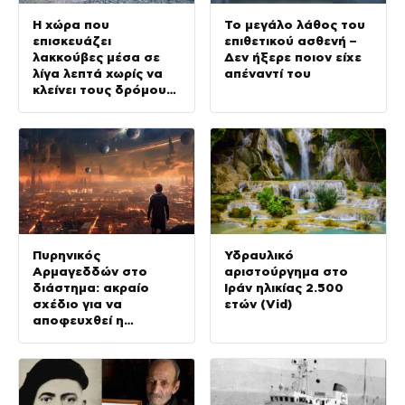
Η χώρα που
Το μεγάλο λάθος του
επισκευάζει
επιθετικού ασθενή –
λακκούβες μέσα σε
Δεν ήξερε ποιον είχε
λίγα λεπτά χωρίς να
απέναντί του
κλείνει τους δρόμους
(Vid)
Πυρηνικός
Υδραυλικό
Αρμαγεδδών στο
αριστούργημα στο
διάστημα: ακραίο
Ιράν ηλικίας 2.500
σχέδιο για να
ετών (Vid)
αποφευχθεί η
καταστροφή της Γης