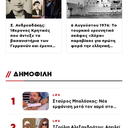
Σ. Ανδρεαδάκης:
6 Αυγούστου 1976: Το
18χρονος Κρητικός
τουρκικό ερευνητικό
που άντεξε τα
σκάφος «Χόρα»
βασανιστήρια των
παραβίασε για πρώτη
Γερμανών και έμεινε
φορά την ελληνική
σιωπηλός μέχρι τον
υφαλοκρηπίδα
θάνατο
//
ΔΗΜΟΦΙΛΗ
LIFE
1
Σταύρος Μπαλάσκας: Νέα
εμφάνιση μετά τον χαμό στο
«Πρωινό» (Φωτογραφία)
LIFE
2
Τζούλια Αλεξανδράτου: Απειλεί