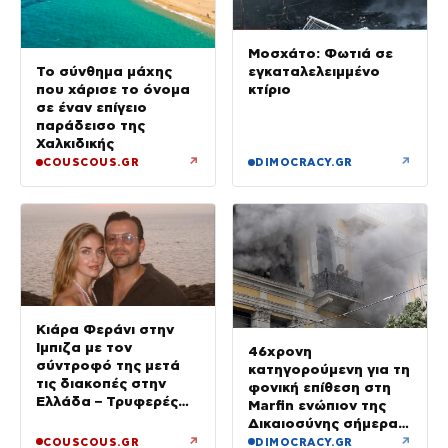
Μοσχάτο: Φωτιά σε
εγκαταλελειμμένο
Το σύνθημα μάχης
κτίριο
που χάρισε το όνομα
σε έναν επίγειο
παράδεισο της
Χαλκιδικής
↗
↗
COUSCOUS.GR
DIMOCRACY.GR
Κιάρα Φεράνι στην
Ίμπιζα με τον
46χρονη
σύντροφό της μετά
κατηγορούμενη για τη
τις διακοπές στην
φονική επίθεση στη
Ελλάδα – Τρυφερές
Marfin ενώπιον της
στιγμές στην παραλία
Δικαιοσύνης σήμερα –
Τα στοιχεία που την
↗
↗
COUSCOUS.GR
DIMOCRACY.GR