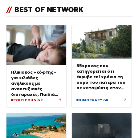
//
BEST OF NETWORK
55χρονος που
κατηγορείται ότι
Ηλικιακός «κόφτης»
έκρυβε επί χρόνια τη
για χιλιάδες
σορό του πατέρα του
ανήλικους με
σε καταψύκτη στον
αναπτυξιακές
ανακριτή – Τα πρώτα
διαταραχές: Παιδιά
του λόγια στους
ενός κατώτερου θεού
↗
↗
COUSCOUS.GR
DIMOCRACY.GR
αστυνομικούς