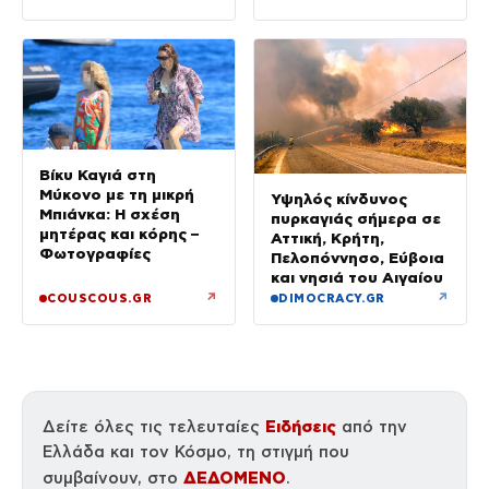
«πρόδωσαν» και οι
ρόλοι
Βίκυ Καγιά στη
Μύκονο με τη μικρή
Υψηλός κίνδυνος
Μπιάνκα: Η σχέση
πυρκαγιάς σήμερα σε
μητέρας και κόρης –
Αττική, Κρήτη,
Φωτογραφίες
Πελοπόννησο, Εύβοια
και νησιά του Αιγαίου
↗
↗
COUSCOUS.GR
DIMOCRACY.GR
Ειδήσεις
Δείτε όλες τις τελευταίες
από την
Ελλάδα και τον Κόσμο, τη στιγμή που
ΔΕΔΟΜΕΝΟ
συμβαίνουν, στο
.