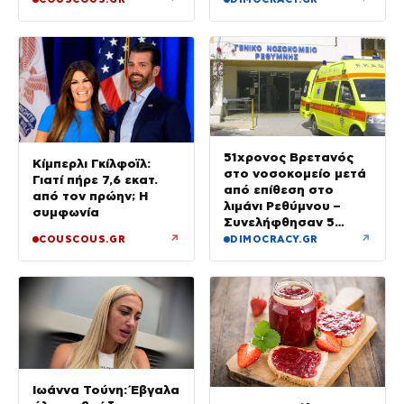
αργές μέρες»
51χρονος Βρετανός
Κίμπερλι Γκίλφοϊλ:
στο νοσοκομείο μετά
Γιατί πήρε 7,6 εκατ.
από επίθεση στο
από τον πρώην; Η
λιμάνι Ρεθύμνου –
συμφωνία
Συνελήφθησαν 5
άτομα
↗
↗
COUSCOUS.GR
DIMOCRACY.GR
Ιωάννα Τούνη: Έβγαλα