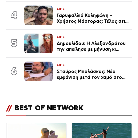
γκαράζ του ξεπέρασε τα 20,7
LIFE
εκ. likes
4
Γαρυφαλλιά Καληφώνη –
Χρήστος Μάστορας: Τέλος στις
φήμες χωρισμού, όλη η αλήθεια
για τη σχέση τους
LIFE
5
Δημουλίδου: Η Αλεξανδράτου
την απείλησε με μήνυση κι
εκείνη απαντά – «Δεν σε
αναγνώρισα, όταν κατάλαβα
LIFE
ποια είσαι σοκαρίστικα»
6
Σταύρος Μπαλάσκας: Νέα
εμφάνιση μετά τον χαμό στο
«Πρωινό» (Φωτογραφία)
//
BEST OF NETWORK