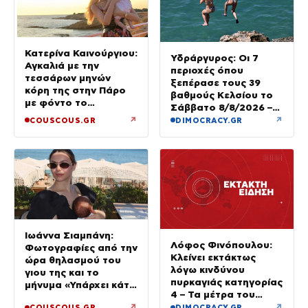
Κατερίνα Καινούργιου:
Υδράργυρος: Οι 7
Αγκαλιά με την
περιοχές όπου
τεσσάρων μηνών
ξεπέρασε τους 39
κόρη της στην Πάρο
βαθμούς Κελσίου το
με φόντο το
Σάββατο 8/8/2026 –
ηλιοβασίλεμα
Πού θα δούμε 40άρια
↗
↗
COUSCOUS.GR
DIMOCRACY.GR
την Κυριακή
Ιωάννα Σιαμπάνη:
Λόφος Φινόπουλου:
Φωτογραφίες από την
Κλείνει εκτάκτως
ώρα θηλασμού του
λόγω κινδύνου
γιου της και το
πυρκαγιάς κατηγορίας
μήνυμα «Υπάρχει κάτι
4 – Τα μέτρα του
μαγικό σε αυτές τις
Δήμου Αθηναίων
↗
↗
COUSCOUS.GR
DIMOCRACY.GR