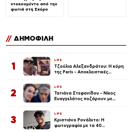
ντοκουμέντο από την
φωτιά στη Σκύρο
//
ΔΗΜΟΦΙΛΗ
LIFE
1
Τζούλια Αλεξανδράτου: Η κόρη
της Paris – Αποκλειστικές
φωτογραφίες
LIFE
2
Τατιάνα Στεφανίδου – Νίκος
Ευαγγελάτος ποζάρουν με
μαγιό σε παραλία στην
Κεφαλονιά
LIFE
3
Κριστιάνο Ρονάλντο: Η
φωτογραφία με τα 40
πανάκριβα αυτοκίνητα στο