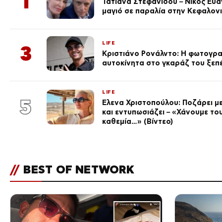
1
Τατιάνα Στεφανίδου – Νίκος Ευ
μαγιό σε παραλία στην Κεφαλον
LIFE
3
Κριστιάνο Ρονάλντο: Η φωτογρα
αυτοκίνητα στο γκαράζ του ξεπέρ
LIFE
5
Έλενα Χριστοπούλου: Ποζάρει με
και εντυπωσιάζει – «Χάνουμε του
καθεμία…» (Βίντεο)
//
BEST OF NETWORK