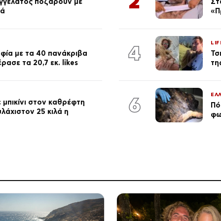
2
αγγελάτος ποζάρουν με
Στ
ιά
«Π
LIF
4
φία με τα 40 πανάκριβα
Τσ
ασε τα 20,7 εκ. likes
τη
ΕΛ
6
 μπικίνι στον καθρέφτη
Πό
λάχιστον 25 κιλά η
φω