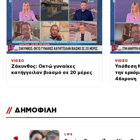
VIDEO
VIDEO
Ζάκυνθος: Οκτώ γυναίκες
Υπόθεση M
κατήγγειλαν βιασμό σε 20 μέρες
την ερχόμ
46χρονη
//
ΔΗΜΟΦΙΛΗ
LIFE