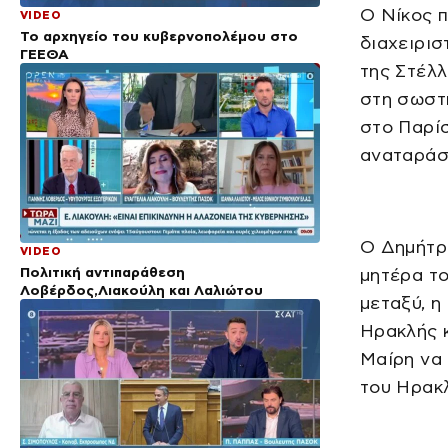
Ο Νίκος π
VIDEO
Το αρχηγείο του κυβερνοπολέμου στο
διαχειρισ
ΓΕΕΘΑ
της Στέλλ
στη σωστή
στο Παρίσ
αναταράσ
Ο Δημήτρη
VIDEO
Πολιτική αντιπαράθεση
μητέρα το
Λοβέρδος,Λιακούλη και Λαλιώτου
μεταξύ, η
Ηρακλής κ
Μαίρη να 
του Ηρακ