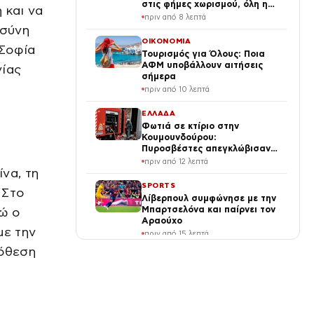
στις φήμες χωρισμού, όλη η
 και να
αλήθεια για τη σχέση τους
πριν από 8 λεπτά
οσύνη
ΟΙΚΟΝΟΜΙΑ
 Σοφία
Τουρισμός για Όλους: Ποια
ΑΦΜ υποβάλλουν αιτήσεις
νίας
σήμερα
πριν από 10 λεπτά
ΕΛΛΑΔΑ
Φωτιά σε κτίριο στην
Κουμουνδούρου:
Πυροσβέστες απεγκλώβισαν
άτομο
πριν από 12 λεπτά
να, τη
SPORTS
 Στο
Λίβερπουλ συμφώνησε με την
Μπαρτσελόνα και παίρνει τον
νώ ο
Αραούχο
με την
πριν από 15 λεπτά
πόθεση
ΔΙΕΘΝΗ
Τουρκία για το Χωροταξικό
στον Τουρισμό: «Καμία νομική
συνέπεια για εμάς» – «Να
αποφεύγονται μονομερείς
πριν από 21 λεπτά