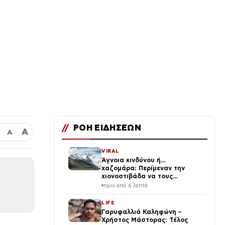
//
ΡΟΗ ΕΙΔΗΣΕΩΝ
Α
Α
VIRAL
Άγνοια κινδύνου ή…
χαζομάρα; Περίμεναν την
χιονοστιβάδα να τους
πλακώσει! Vid
πριν από 6 λεπτά
LIFE
Γαρυφαλλιά Καληφώνη –
Χρήστος Μάστορας: Τέλος