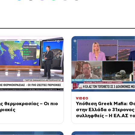
VIDEO
ς θερμοκρασίας – Οι πιο
Υπόθεση Greek Mafia: Θ
ριοχές
στην Ελλάδα ο 31χρονος
συλληφθείς – Η ΕΛ.ΑΣ τ
τοποθετεί σε 3 δολοφον