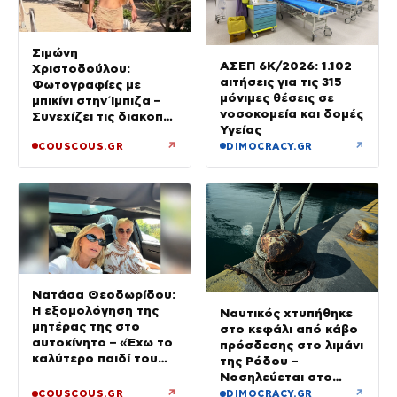
Σιμώνη
ΑΣΕΠ 6Κ/2026: 1.102
Χριστοδούλου:
αιτήσεις για τις 315
Φωτογραφίες με
μόνιμες θέσεις σε
μπικίνι στην Ίμπιζα –
νοσοκομεία και δομές
Συνεχίζει τις διακοπές
Υγείας
της με τον σύζυγό
↗
↗
COUSCOUS.GR
DIMOCRACY.GR
της, Αντρέα Γεωργίου
Νατάσα Θεοδωρίδου:
Η εξομολόγηση της
Ναυτικός χτυπήθηκε
μητέρας της στο
στο κεφάλι από κάβο
αυτοκίνητο – «Έχω το
πρόσδεσης στο λιμάνι
καλύτερο παιδί του
της Ρόδου –
κόσμου»
Νοσηλεύεται στο
νοσοκομείο
↗
↗
COUSCOUS.GR
DIMOCRACY.GR