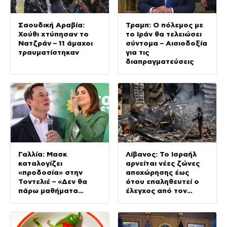
Σαουδική Αραβία:
Τραμπ: Ο πόλεμος με
Χούθι χτύπησαν το
το Ιράν θα τελειώσει
Νατζράν – 11 άμαχοι
σύντομα – Αισιοδοξία
τραυματίστηκαν
για τις
διαπραγματεύσεις
Γαλλία: Μασκ
Λίβανος: Το Ισραήλ
καταλογίζει
αρνείται νέες ζώνες
«προδοσία» στην
αποχώρησης έως
Τοντελιέ – «Δεν θα
ότου επαληθευτεί ο
πάρω μαθήματα
έλεγχος από τον
πατριωτισμού»,
λιβανικό στρατό
απαντά η ηγέτιδα των
Οικολόγων