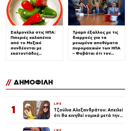
Σαλμονέλα στις ΗΠΑ:
Τραμπ έξαλλος με τις
Πιπεριές χαλαπένιο
διαρροές για τα
από το Μεξικό
μειωμένα αποθέματα
συνδέονται με
πυρομαχικών των ΗΠΑ
εκατοντάδες
– Φοβάται ότι τον
κρούσματα
αποδυναμώνουν
απέναντι στο Ιράν
//
ΔΗΜΟΦΙΛΗ
LIFE
1
Τζούλια Αλεξανδράτου: Απειλεί
ότι θα κινηθεί νομικά μετά την
ανάρτηση της Δημουλίδου
LIFE