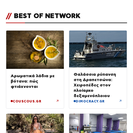
πλήθος ελλείψεων και σοβαρών
κενών»
//
BEST OF NETWORK
Θαλάσσια ρύπανση
Αρωματικά λάδια με
στη Δραπετσώνα:
βότανα: πώς
Χειροπέδες στον
φτιάχνονται
πλοίαρχο
δεξαμενόπλοιου
↗
↗
COUSCOUS.GR
DIMOCRACY.GR