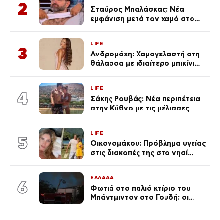
2
Σταύρος Μπαλάσκας: Νέα
εμφάνιση μετά τον χαμό στο
«Πρωινό» (Φωτογραφία)
LIFE
3
Ανδρομάχη: Χαμογελαστή στη
θάλασσα με ιδιαίτερο μπικίνι
μετά τον χωρισμό της
(φωτογραφία)
LIFE
4
Σάκης Ρουβάς: Νέα περιπέτεια
στην Κύθνο με τις μέλισσες
LIFE
5
Οικονομάκου: Πρόβλημα υγείας
στις διακοπές της στο νησί
Μπόρα Μπόρα – «Έσκασε όλη η
κούραση του χειμώνα»
ΕΛΛΑΔΑ
6
Φωτιά στο παλιό κτίριο του
Μπάντμιντον στο Γουδή: οι
δικηγόροι των κατηγορουμένων
λένε «Η δικογραφία περιέχει