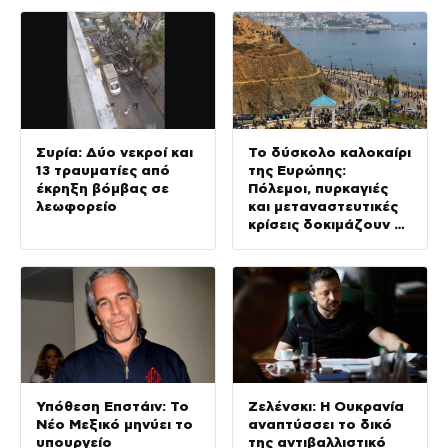
απέναντι στο Ιράν
Συρία: Δύο νεκροί και
Το δύσκολο καλοκαίρι
13 τραυματίες από
της Ευρώπης:
έκρηξη βόμβας σε
Πόλεμοι, πυρκαγιές
λεωφορείο
και μεταναστευτικές
κρίσεις δοκιμάζουν τη
Γηραιά Ήπειρο
Υπόθεση Επστάιν: Το
Ζελένσκι: Η Ουκρανία
Νέο Μεξικό μηνύει το
αναπτύσσει το δικό
υπουργείο
της αντιβαλλιστικό