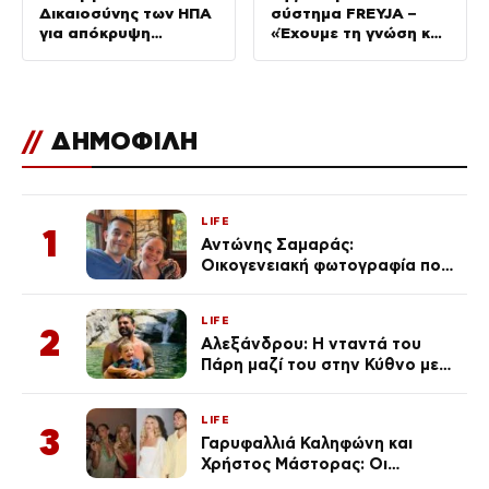
Δικαιοσύνης των ΗΠΑ
σύστημα FREYJA –
για απόκρυψη
«Έχουμε τη γνώση και
στοιχείων και
τις δυνατότητες»
μπλοκάρισμα της
έρευνας
//
ΔΗΜΟΦΙΛΗ
LIFE
1
Αντώνης Σαμαράς:
Οικογενειακή φωτογραφία που
ανάρτησε ο γιος του λίγο πριν
από την επέτειο θανάτου της
LIFE
Λένας
2
Αλεξάνδρου: Η νταντά του
Πάρη μαζί του στην Κύθνο με
τον μικρό και την Ελληνίδου
(Φωτογραφίες)
LIFE
3
Γαρυφαλλιά Καληφώνη και
Χρήστος Μάστορας: Οι
χωριστές διακοπές και η