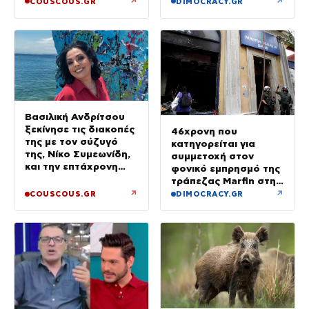
↗
↗
COUSCOUS.GR
DIMOCRACY.GR
Βασιλική Ανδρίτσου
ξεκίνησε τις διακοπές
46χρονη που
της με τον σύζυγό
κατηγορείται για
της, Νίκο Συμεωνίδη,
συμμετοχή στον
και την επτάχρονη
φονικό εμπρησμό της
κόρη τους
τράπεζας Marfin στην
Αθήνα
↗
↗
COUSCOUS.GR
DIMOCRACY.GR