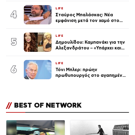
επέτειος που φέτος πέρασε
LIFE
απαρατήρητη
4
Σταύρος Μπαλάσκας: Νέα
εμφάνιση μετά τον χαμό στο
«Πρωινό» (Φωτογραφία)
LIFE
5
Δημουλίδου: Καμπανάκι για την
Αλεξανδράτου – «Υπάρχει και
ένα μικρό παιδί πίσω που
χρειάζεται τη μάνα του»
LIFE
6
Τόνι Μπλερ: πρώην
πρωθυπουργός στο αγαπημένο
του Πόρτο Χέλι
//
BEST OF NETWORK