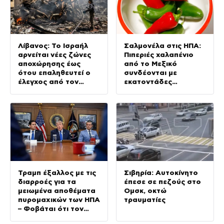
Λίβανος: Το Ισραήλ
Σαλμονέλα στις ΗΠΑ:
αρνείται νέες ζώνες
Πιπεριές χαλαπένιο
αποχώρησης έως
από το Μεξικό
ότου επαληθευτεί ο
συνδέονται με
έλεγχος από τον
εκατοντάδες
λιβανικό στρατό
κρούσματα
Τραμπ έξαλλος με τις
Σιβηρία: Αυτοκίνητο
διαρροές για τα
έπεσε σε πεζούς στο
μειωμένα αποθέματα
Ομσκ, οκτώ
πυρομαχικών των ΗΠΑ
τραυματίες
– Φοβάται ότι τον
αποδυναμώνουν