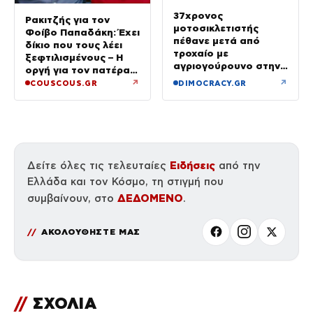
37χρονος
Ρακιτζής για τον
μοτοσικλετιστής
Φοίβο Παπαδάκη: Έχει
πέθανε μετά από
δίκιο που τους λέει
τροχαίο με
ξεφτιλισμένους – Η
αγριογούρουνο στην
οργή για τον πατέρα
Εύβοια
του
↗
↗
COUSCOUS.GR
DIMOCRACY.GR
Ειδήσεις
Δείτε όλες τις τελευταίες
από την
Ελλάδα και τον Κόσμο, τη στιγμή που
ΔΕΔΟΜΕΝΟ
συμβαίνουν, στο
.
ΑΚΟΛΟΥΘΗΣΤΕ ΜΑΣ
//
ΣΧΟΛΙΑ