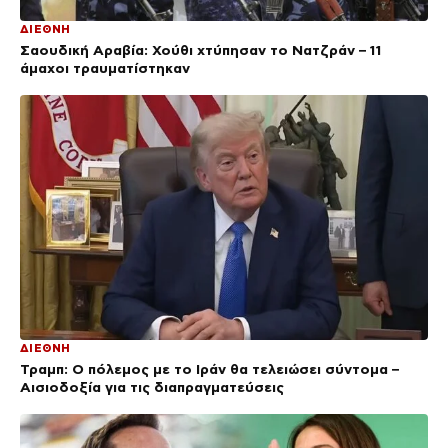
ΔΙΕΘΝΗ
Σαουδική Αραβία: Χούθι χτύπησαν το Νατζράν – 11
άμαχοι τραυματίστηκαν
ΔΙΕΘΝΗ
Τραμπ: Ο πόλεμος με το Ιράν θα τελειώσει σύντομα –
Αισιοδοξία για τις διαπραγματεύσεις