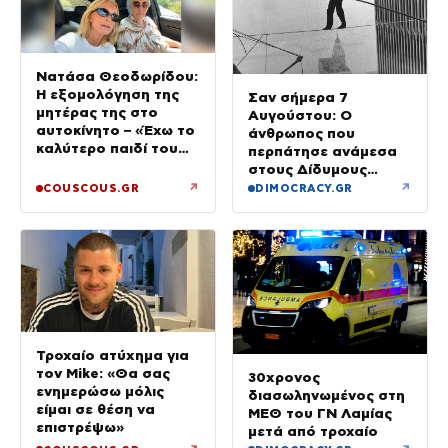
Νατάσα Θεοδωρίδου:
Η εξομολόγηση της
Σαν σήμερα 7
μητέρας της στο
Αυγούστου: Ο
αυτοκίνητο – «Έχω το
άνθρωπος που
καλύτερο παιδί του
περπάτησε ανάμεσα
κόσμου»
στους Δίδυμους
Πύργους
↗
↗
COUSCOUS.GR
DIMOCRACY.GR
Τροχαίο ατύχημα για
τον Mike: «Θα σας
30χρονος
ενημερώσω μόλις
διασωληνωμένος στη
είμαι σε θέση να
ΜΕΘ του ΓΝ Λαμίας
επιστρέψω»
μετά από τροχαίο