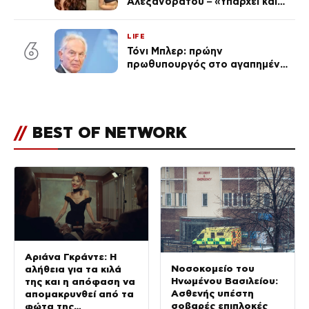
Αλεξανδράτου – «Υπάρχει και
ένα μικρό παιδί πίσω που
χρειάζεται τη μάνα του»
LIFE
6
Τόνι Μπλερ: πρώην
πρωθυπουργός στο αγαπημένο
του Πόρτο Χέλι
//
BEST OF NETWORK
Αριάνα Γκράντε: Η
Νοσοκομείο του
αλήθεια για τα κιλά
Ηνωμένου Βασιλείου:
της και η απόφαση να
Ασθενής υπέστη
απομακρυνθεί από τα
σοβαρές επιπλοκές
φώτα της