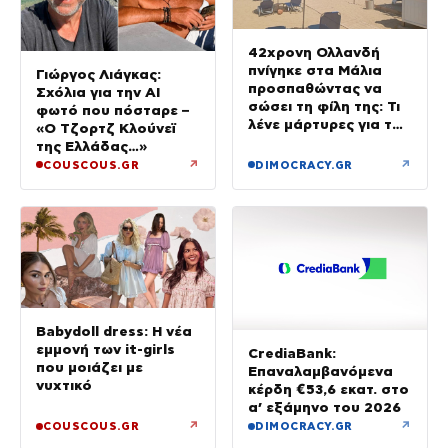
42χρονη Ολλανδή
πνίγηκε στα Μάλια
Γιώργος Λιάγκας:
προσπαθώντας να
Σχόλια για την ΑΙ
σώσει τη φίλη της: Τι
φωτό που πόσταρε –
λένε μάρτυρες για τον
«Ο Τζορτζ Κλούνεϊ
πανικό
της Ελλάδας…»
↗
↗
COUSCOUS.GR
DIMOCRACY.GR
Babydoll dress: Η νέα
εμμονή των it-girls
CrediaBank:
που μοιάζει με
Επαναλαμβανόμενα
νυχτικό
κέρδη €53,6 εκατ. στο
α’ εξάμηνο του 2026
↗
↗
COUSCOUS.GR
DIMOCRACY.GR