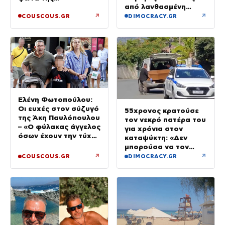
από λανθασμένη
δημοσιότητας
σύνδεση εντέρου και
↗
↗
COUSCOUS.GR
DIMOCRACY.GR
στομάχου
Ελένη Φωτοπούλου:
Οι ευχές στον σύζυγό
55χρονος κρατούσε
της Άκη Παυλόπουλου
τον νεκρό πατέρα του
– «Ο φύλακας άγγελος
για χρόνια στον
όσων έχουν την τύχη
καταψύκτη: «Δεν
να βρίσκονται κοντά
μπορούσα να τον
του»
αποχωριστώ»
↗
↗
COUSCOUS.GR
DIMOCRACY.GR