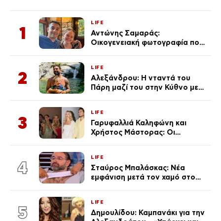
LIFE
1
Αντώνης Σαμαράς:
Οικογενειακή φωτογραφία που
ανάρτησε ο γιος του λίγο πριν
από την επέτειο θανάτου της
LIFE
Λένας
2
Αλεξάνδρου: Η νταντά του
Πάρη μαζί του στην Κύθνο με
τον μικρό και την Ελληνίδου
(Φωτογραφίες)
LIFE
3
Γαρυφαλλιά Καληφώνη και
Χρήστος Μάστορας: Οι
χωριστές διακοπές και η
επέτειος που φέτος πέρασε
LIFE
απαρατήρητη
4
Σταύρος Μπαλάσκας: Νέα
εμφάνιση μετά τον χαμό στο
«Πρωινό» (Φωτογραφία)
LIFE
5
Δημουλίδου: Καμπανάκι για την