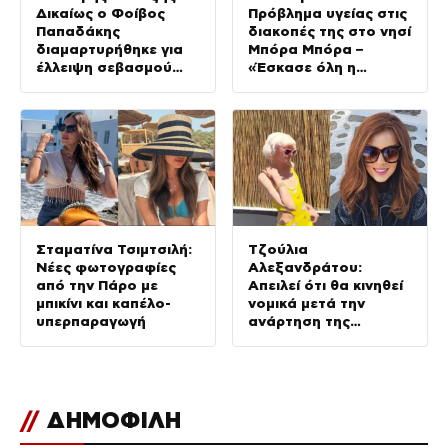
Δικαίως ο Φοίβος
Πρόβλημα υγείας στις
Παπαδάκης
διακοπές της στο νησί
διαμαρτυρήθηκε για
Μπόρα Μπόρα –
έλλειψη σεβασμού
«Έσκασε όλη η
στον πατέρα του
κούραση του
χειμώνα»
Σταματίνα Τσιμτσιλή:
Τζούλια
Νέες φωτογραφίες
Αλεξανδράτου:
από την Πάρο με
Απειλεί ότι θα κινηθεί
μπικίνι και καπέλο-
νομικά μετά την
υπερπαραγωγή
ανάρτηση της
Δημουλίδου
//
ΔΗΜΟΦΙΛΗ