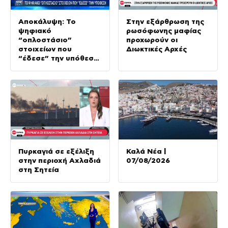
Αποκάλυψη: Το
Στην εξάρθρωση της
ψηφιακό
ρωσόφωνης μαφίας
“οπλοστάσιο”
προχωρούν οι
στοιχείων που
Διωκτικές Αρχές
“έδεσε” την υπόθεση
της δολοφονίας στην
Κυψέλη
Πυρκαγιά σε εξέλιξη
Καλά Νέα |
στην περιοχή Αχλαδιά
07/08/2026
στη Σητεία