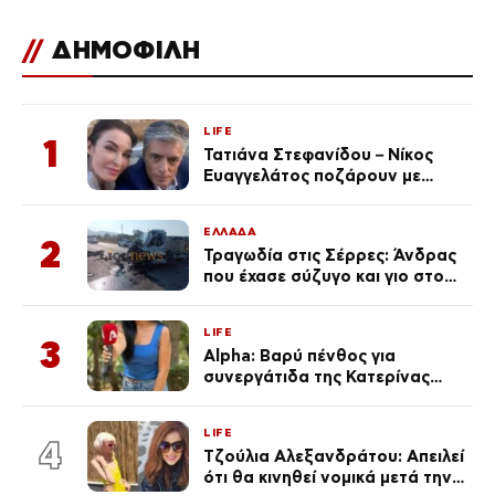
//
ΔΗΜΟΦΙΛΗ
LIFE
1
Τατιάνα Στεφανίδου – Νίκος
Ευαγγελάτος ποζάρουν με
μαγιό σε παραλία στην
Κεφαλονιά
ΕΛΛΑΔΑ
2
Τραγωδία στις Σέρρες: Άνδρας
που έχασε σύζυγο και γιο στο
τροχαίο λέει «Τα έχασα όλα, κάτι
με τράβαγε στην καρδιά μου»
LIFE
3
Alpha: Βαρύ πένθος για
συνεργάτιδα της Κατερίνας
Καινούργιου – «Κουράστηκες
πολύ… Απόψε είσαι στα χέρια
LIFE
του Θεού»
4
Τζούλια Αλεξανδράτου: Απειλεί
ότι θα κινηθεί νομικά μετά την