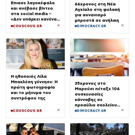
Έπιασε λαγοκέφαλο
66χρονος στη Νέα
και ανέβασε βίντεο
Αγχίαλο στη φυλακή
στα social media –
για αυνανισμό
«Δεν υπάρχει κανένας
μπροστά σε ανήλικη
λόγος να φοβόμαστε»
↗
↗
COUSCOUS.GR
DIMOCRACY.GR
Η ηθοποιός Λίλα
Μπακλέση γέννησε: Η
35χρονος στο
πρώτη φωτογραφία
Μαρούσι πέταξε 106
και το μήνυμα του
συσκευασίες
συντρόφου της
κάνναβης σε
προαύλιο σχολείου
και έφυγε μόλις είδε
↗
↗
COUSCOUS.GR
DIMOCRACY.GR
τη ΔΙ.ΑΣ.