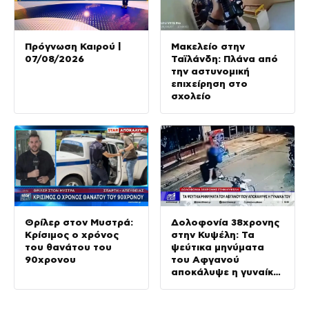
Πρόγνωση Καιρού |
Μακελείο στην
07/08/2026
Ταϊλάνδη: Πλάνα από
την αστυνομική
επιχείρηση στο
σχολείο
Θρίλερ στον Μυστρά:
Δολοφονία 38χρονης
Κρίσιμος ο χρόνος
στην Κυψέλη: Τα
του θανάτου του
ψεύτικα μηνύματα
90χρονου
του Αφγανού
αποκάλυψε η γυναίκα
του