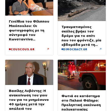
Γενέθλια του Φίλιππου
Μιχόπουλου: Οι
Τραυματισμένος
φωτογραφίες με τη
σκύλος βρήκε τον
σύντροφό του
δρόμο για το σπίτι
Κωνσταντίνα
που τον φρόντιζε, μία
Ευρυπίδου και το
εβδομάδα μετά τη
δημόσιο «Σ’ αγαπώ»
φωτιά στο Πόρτο
↗
↗
COUSCOUS.GR
DIMOCRACY.GR
Γερμενό
Βασίλης Λεβέντης: Η
ανακοίνωση του γιου
Φωτιά σε κατάστημα
του για το μνημόσυνο
στο Παλαιό Φάληρο:
40 ημέρες μετά την
Προληπτική εκκένωση
απώλειά του
πολυκατοικίας