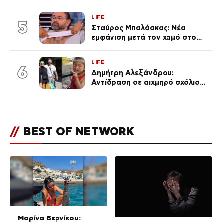
ανάρτηση της Δημουλίδου
LIFE
5
Σταύρος Μπαλάσκας: Νέα
εμφάνιση μετά τον χαμό στο
«Πρωινό» (Φωτογραφία)
LIFE
6
Δημήτρη Αλεξάνδρου:
Αντίδραση σε αιχμηρό σχόλιο
για την Τούνη με αφορμή το
μεγάλωμα του Πάρη
//
BEST OF NETWORK
Μαρίνα Βερνίκου: