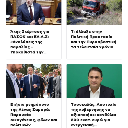
Άκης Σκέρτσος για
Τι άλλαξε στην
ΠΑΣΟΚ και ΕΛ.Α.Σ:
Πολιτική Προστασία
«Αναλύσεις της
και την Πυροσβεστική
παραλίας –
τα τελευταία χρόνια
Υποκαθιστά την
οικονομική ανάλυση
με πολιτική
προπαγάνδα»
Ετήσιο μνημόσυνο
Τσουκαλάς: Αποτυχία
της Λένας Σαμαρά:
της κυβέρνησης να
Παρουσία
αξιοποιήσει κονδύλια
οικογένειας, φίλων και
800 εκατ. ευρώ για
πολιτικών
ενεργειακή