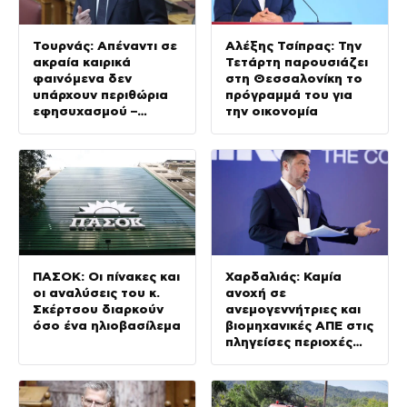
Τουρνάς: Απέναντι σε
Αλέξης Τσίπρας: Την
ακραία καιρικά
Τετάρτη παρουσιάζει
φαινόμενα δεν
στη Θεσσαλονίκη το
υπάρχουν περιθώρια
πρόγραμμά του για
εφησυχασμού –
την οικονομία
Απολογισμός για
Κρήτη και
Αττικοβοιωτία
ΠΑΣΟΚ: Οι πίνακες και
Χαρδαλιάς: Καμία
οι αναλύσεις του κ.
ανοχή σε
Σκέρτσου διαρκούν
ανεμογεννήτριες και
όσο ένα ηλιοβασίλεμα
βιομηχανικές ΑΠΕ στις
πληγείσες περιοχές
της Δυτικής Αττικής