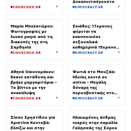
Δεκαπενταύγουστο
↗
↗
COUSCOUS.GR
DIMOCRACY.GR
Μαρία Μπεκατώρου:
Σκιάθος: 17χρονος
Φωτογραφίες με
φέρεται να
λευκό μαγιό από τις
κακοποιούσε
διακοπές της στη
σεξουαλικά
Σαρδηνία
καθημερινά 15χρονο
και να τον εκβίαζε με
↗
↗
COUSCOUS.GR
DIMOCRACY.GR
βίντεο
Αθηνά Οικονομάκου:
Φωτιά στο Μουζάκι
Έκανε κατάδυση και
Ηλείας κοντά σε
βρήκε μαργαριτάρια –
σπίτια – Μεγάλη
Το βίντεο με την
δύναμη της
ανακάλυψη
πυροσβεστικής στο
σημείο
↗
↗
COUSCOUS.GR
DIMOCRACY.GR
Σίσσυ Χρηστίδου για
Ηλικιωμένος άνδρας
Χριστίνα Κοντοβά:
νεκρός στην παραλία
Ελπίζω και στην
Γαλησσάς της Σύρου