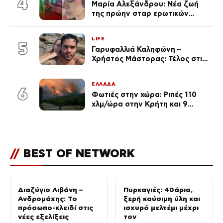
4
Μαρία Αλεξάνδρου: Νέα ζωή
της πρώην σταρ ερωτικών
ταινιών, μητέρα ενός παιδιού με
σύντροφο επιχειρηματία
LIFE
(Φωτογραφίες)
5
Γαρυφαλλιά Καληφώνη –
Χρήστος Μάστορας: Τέλος στις
φήμες χωρισμού, όλη η αλήθεια
για τη σχέση τους
ΕΛΛΑΔΑ
6
Φωτιές στην χώρα: Ριπές 110
χλμ/ώρα στην Κρήτη και 9
μποφόρ τη Δευτέρα – Πάνω από
400 πυρκαγιές μέσα σε 10
ημέρες
//
BEST OF NETWORK
Διαζύγιο Λιβάνη –
Πυρκαγιές: 40άρια,
Ανδρομάχης: Το
ξερή καύσιμη ύλη και
πρόσωπο-κλειδί στις
ισχυρό μελτέμι μέχρι
νέες εξελίξεις
τον