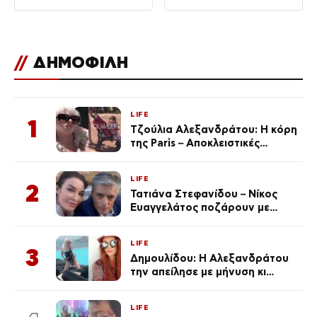
ανθεκτικότητα
//
ΔΗΜΟΦΙΛΗ
LIFE
1
Τζούλια Αλεξανδράτου: Η κόρη
της Paris – Αποκλειστικές
φωτογραφίες
LIFE
2
Τατιάνα Στεφανίδου – Νίκος
Ευαγγελάτος ποζάρουν με
μαγιό σε παραλία στην
Κεφαλονιά
LIFE
3
Δημουλίδου: Η Αλεξανδράτου
την απείλησε με μήνυση κι
εκείνη απαντά – «Δεν σε
αναγνώρισα, όταν κατάλαβα
LIFE
ποια είσαι σοκαρίστικα»