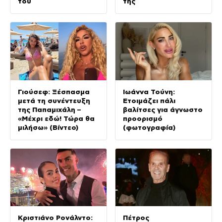
του
της
Γιούσεφ: Ξέσπασμα
Ιωάννα Τούνη:
μετά τη συνέντευξη
Ετοιμάζει πάλι
της Παπαμιχάλη –
βαλίτσες για άγνωστο
«Μέχρι εδώ! Τώρα θα
προορισμό
μιλήσω» (Βίντεο)
(φωτογραφία)
Κριστιάνο Ρονάλντο:
Πέτρος