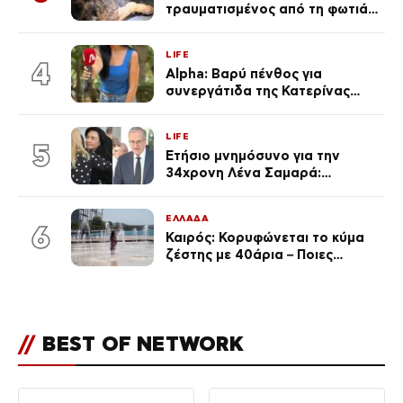
τραυματισμένος από τη φωτιά
επέστρεψε στο σπίτι που τον
φρόντιζαν
LIFE
4
Alpha: Βαρύ πένθος για
συνεργάτιδα της Κατερίνας
Καινούργιου – «Κουράστηκες
πολύ… Απόψε είσαι στα χέρια
LIFE
του Θεού»
5
Ετήσιο μνημόσυνο για την
34χρονη Λένα Σαμαρά:
Συγκινημένοι ο Αντώνης
Σαμαράς και η σύζυγός του
ΕΛΛΑΔΑ
6
Καιρός: Κορυφώνεται το κύμα
ζέστης με 40άρια – Ποιες
περιοχές βρίσκονται στο
επίκεντρο και μέχρι πότε θα
κρατήσουν τα μελτέμια
//
BEST OF NETWORK