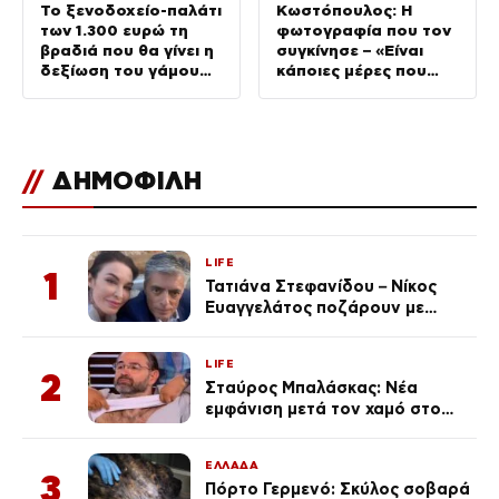
Το ξενοδοχείο-παλάτι
Κωστόπουλος: Η
των 1.300 ευρώ τη
φωτογραφία που τον
βραδιά που θα γίνει η
συγκίνησε – «Είναι
δεξίωση του γάμου
κάποιες μέρες που
(φωτογραφίες)
δεν τις ξεχνάς ποτέ»
//
ΔΗΜΟΦΙΛΗ
LIFE
1
Τατιάνα Στεφανίδου – Νίκος
Ευαγγελάτος ποζάρουν με
μαγιό σε παραλία στην
Κεφαλονιά
LIFE
2
Σταύρος Μπαλάσκας: Νέα
εμφάνιση μετά τον χαμό στο
«Πρωινό» (Φωτογραφία)
ΕΛΛΑΔΑ
3
Πόρτο Γερμενό: Σκύλος σοβαρά